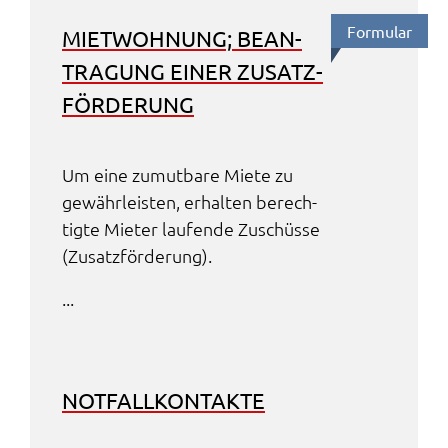
Formu­lar
MIET­WOH­NUNG; BEAN­
TRA­GUNG EINER ZUSATZ­
FÖR­DE­RUNG
Um eine zumut­ba­re Miete zu
gewähr­leis­ten, erhal­ten berech­
tig­te Mieter laufen­de Zuschüs­se
(Zusatz­för­de­rung).
...
NOTFALL­KON­TAK­TE