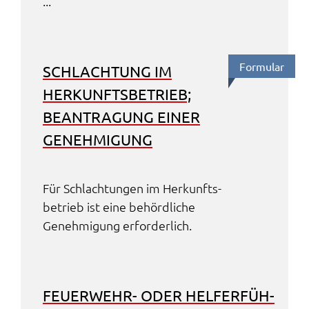
...
Formu­lar
SCHLACH­TUNG IM
HERKUNFTS­BE­TRIEB;
BEAN­TRA­GUNG EINER
GENEH­MI­GUNG
Für Schlach­tun­gen im Herkunfts­
be­trieb ist eine behörd­li­che
Geneh­mi­gung erfor­der­lich.
FEUER­WEHR- ODER HELFER­FÜH­