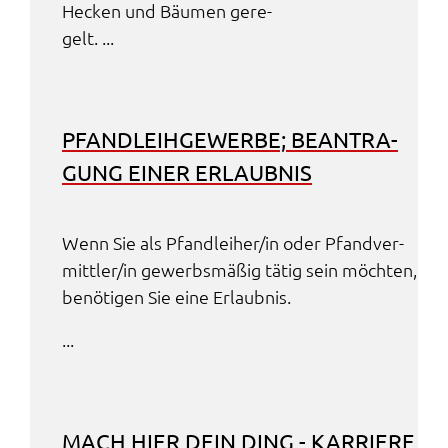
Hecken und Bäumen gere­
gelt. ...
PFAND­LEIH­GE­WER­BE; BEAN­TRA­
GUNG EINER ERLAUB­NIS
Wenn Sie als Pfand­lei­her/in oder Pfand­ver­
mitt­ler/in gewerbs­mä­ßig tätig sein möch­ten,
benö­ti­gen Sie eine Erlaub­nis.
...
MACH HIER DEIN DING - KARRIE­RE