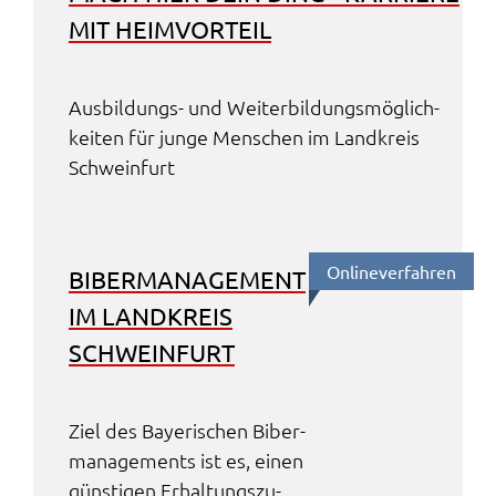
MIT HEIM­VOR­TEIL
Ausbil­dungs- und Weiter­bil­dungs­mög­lich­
kei­ten für junge Menschen im Land­kreis
Schwein­furt
Online­ver­fah­ren
BIBER­MA­NAGE­MENT
IM LAND­KREIS
SCHWEIN­FURT
Ziel des Baye­ri­schen Biber­
ma­nage­ments ist es, einen
güns­ti­gen Erhal­tungs­zu­