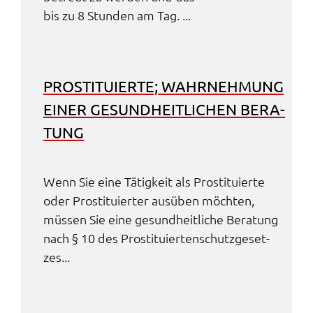
bis zu 8 Stun­den am Tag. ...
PROSTI­TU­IER­TE; WAHR­NEH­MUNG
EINER GESUND­HEIT­LI­CHEN BERA­
TUNG
Wenn Sie eine Tätig­keit als Prosti­tu­ier­te
oder Prosti­tu­ier­ter ausüben möch­ten,
müssen Sie eine gesund­heit­li­che Bera­tung
nach § 10 des Prosti­tu­ier­ten­schutz­ge­set­
zes...