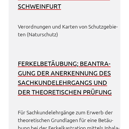
SCHWEIN­FURT
Verord­nun­gen und Karten von Schutz­ge­bie­
ten (Natur­schutz)
FERKEL­BE­TÄU­BUNG; BEAN­TRA­
GUNG DER ANER­KEN­NUNG DES
SACH­KUN­DE­LEHR­GANGS UND
DER THEO­RE­TI­SCHEN PRÜFUNG
Für Sach­kun­de­lehr­gän­ge zum Erwerb der
theo­re­ti­schen Grund­la­gen für eine Betäu­
bung bei der Ferkel­kas­tra­ti­on mittels Inha­la­