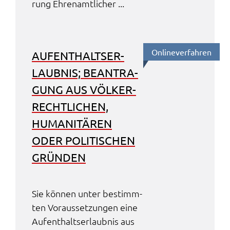
rung Ehren­amt­li­cher ...
Online­ver­fah­ren
AUFENT­HALTS­ER­
LAUB­NIS; BEAN­TRA­
GUNG AUS VÖLKER­
RECHT­LI­CHEN,
HUMA­NI­TÄ­REN
ODER POLI­TI­SCHEN
GRÜN­DEN
Sie können unter bestimm­
ten Voraus­set­zun­gen eine
Aufent­halts­er­laub­nis aus