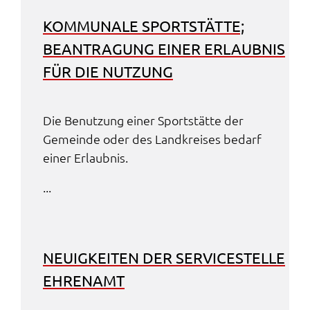
KOMMU­NA­LE SPORT­STÄT­TE;
BEAN­TRA­GUNG EINER ERLAUB­NIS
FÜR DIE NUTZUNG
Die Benut­zung einer Sport­stät­te der
Gemein­de oder des Land­krei­ses bedarf
einer Erlaub­nis.
...
NEUIG­KEI­TEN DER SERVICE­STEL­LE
EHREN­AMT