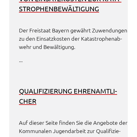
STRO­PHEN­BE­WÄL­TI­GUNG
Der Frei­staat Bayern gewährt Zuwen­dun­gen
zu den Einsatz­kos­ten der Kata­stro­phen­ab­
wehr und Bewäl­ti­gung.
...
QUALI­FI­ZIE­RUNG EHREN­AMT­LI­
CHER
Auf dieser Seite finden Sie die Ange­bo­te der
Kommu­na­len Jugend­ar­beit zur Quali­fi­zie­