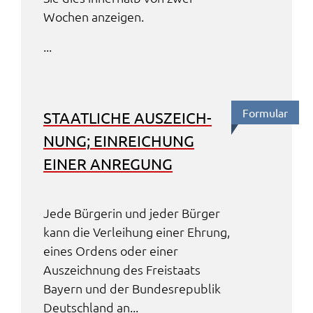
Wochen anzei­gen.
...
Formu­lar
STAAT­LI­CHE AUSZEICH­
NUNG; EINREI­CHUNG
EINER ANRE­GUNG
Jede Bürge­rin und jeder Bürger
kann die Verlei­hung einer Ehrung,
eines Ordens oder einer
Auszeich­nung des Frei­staats
Bayern und der Bundes­re­pu­blik
Deutsch­land an...