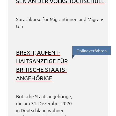
SEN AN DER VOLKS­HOCH­SCHU­LE
Sprach­kur­se für Migran­tin­nen und Migran­
ten
Online­ver­fah­ren
BREXIT; AUFENT­
HALTS­AN­ZEI­GE FÜR
BRITI­SCHE STAATS­
AN­GE­HÖ­RI­GE
Briti­sche Staats­an­ge­hö­ri­ge,
die am 31. Dezem­ber 2020
in Deutsch­land wohnen