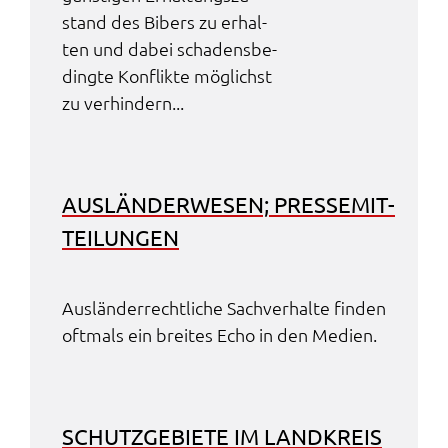
stand des Bibers zu erhal­
ten und dabei scha­dens­be­
ding­te Konflik­te möglichst
zu verhin­dern...
AUSLÄN­DER­WE­SEN; PRES­SE­MIT­
TEI­LUN­GEN
Auslän­der­recht­li­che Sach­ver­hal­te finden
oftmals ein brei­tes Echo in den Medi­en.
SCHUTZ­GE­BIE­TE IM LAND­KREIS