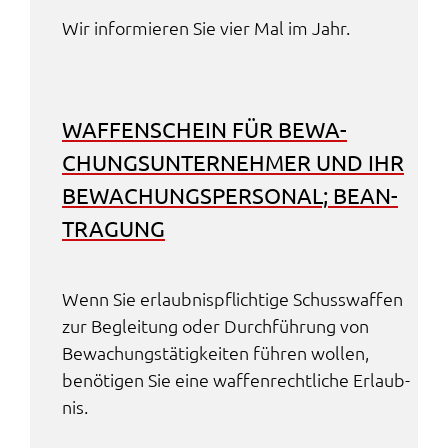
Wir infor­mie­ren Sie vier Mal im Jahr.
WAFFEN­SCHEIN FÜR BEWA­
CHUNGS­UN­TER­NEH­MER UND IHR
BEWA­CHUNGS­PER­SO­NAL; BEAN­
TRA­GUNG
Wenn Sie erlaub­nis­pflich­ti­ge Schuss­waf­fen
zur Beglei­tung oder Durch­füh­rung von
Bewa­chungs­tä­tig­kei­ten führen wollen,
benö­ti­gen Sie eine waffen­recht­li­che Erlaub­
nis.