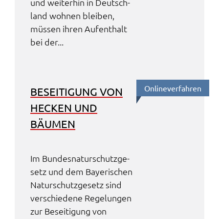
und weiter­hin in Deutsch­
land wohnen blei­ben,
müssen ihren Aufent­halt
bei der...
Online­ver­fah­ren
BESEI­TI­GUNG VON
HECKEN UND
BÄUMEN
Im Bundes­na­tur­schutz­ge­
setz und dem Baye­ri­schen
Natur­schutz­ge­setz sind
verschie­de­ne Rege­lun­gen
zur Besei­ti­gung von