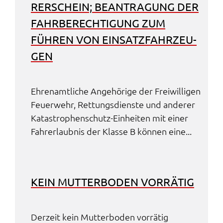
RER­SCHEIN; BEAN­TRA­GUNG DER
FAHR­BE­RECH­TI­GUNG ZUM
FÜHREN VON EINSATZ­FAHR­ZEU­
GEN
Ehren­amt­li­che Ange­hö­ri­ge der Frei­wil­li­gen
Feuer­wehr, Rettungs­diens­te und ande­rer
Kata­stro­phen­schutz-Einhei­ten mit einer
Fahr­erlaub­nis der Klas­se B können eine...
KEIN MUTTER­BO­DEN VORRÄ­TIG
Derzeit kein Mutter­bo­den vorrä­tig