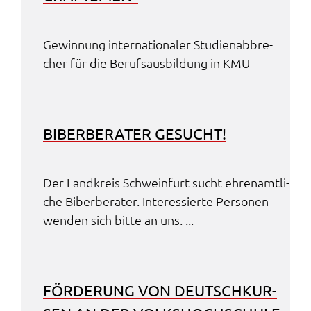
Gewin­nung inter­na­tio­na­ler Studi­en­ab­bre­
cher für die Berufs­aus­bil­dung in KMU
BIBER­BE­RA­TER GESUCHT!
Der Land­kreis Schwein­furt sucht ehren­amt­li­
che Biber­be­ra­ter. Inter­es­sier­te Perso­nen
wenden sich bitte an uns. ...
FÖRDE­RUNG VON DEUTSCH­KUR­