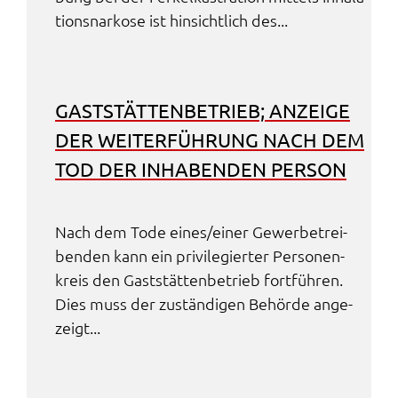
ti­ons­nar­ko­se ist hinsicht­lich des...
GAST­STÄT­TEN­BE­TRIEB; ANZEI­GE
DER WEITER­FÜH­RUNG NACH DEM
TOD DER INHA­BEN­DEN PERSON
Nach dem Tode eines/einer Gewer­be­trei­
ben­den kann ein privi­le­gier­ter Perso­nen­
kreis den Gast­stät­ten­be­trieb fort­füh­ren.
Dies muss der zustän­di­gen Behör­de ange­
zeigt...