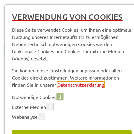
MENÜ
VERWENDUNG VON COOKIES
Diese Seite verwendet Cookies, um Ihnen eine optimale
Nutzung unseres Internetauftritts zu ermöglichen.
Neben technisch notwendigen Cookies werden
funktionale Cookies und Cookies für externe Medien
(Videos) gesetzt.
© Anand Anders
Land­rats­amt
Service­leis­tun­gen & Infor­ma­tio­nen
Sie können diese Einstellungen anpassen oder allen
Cookies direkt zustimmen. Weitere Informationen
finden Sie in unserer
Datenschutzerklärung
.
Vorle­sen
Notwendige Cookies
Externe Medien
SERVICE­LEIS­TUN­GEN & INFOR­
Webanalyse
MA­TIO­NEN