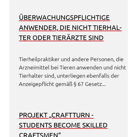
ÜBER­WA­CHUNGS­PFLICH­TI­GE
ANWEN­DER, DIE NICHT TIER­HAL­
TER ODER TIER­ÄRZ­TE SIND
Tier­heil­prak­ti­ker und ande­re Perso­nen, die
Arznei­mit­tel bei Tieren anwen­den und nicht
Tier­hal­ter sind, unter­lie­gen eben­falls der
Anzei­ge­pflicht gemäß § 67 Gesetz...
PROJEKT „CRAFT­TURN -
STUDENTS BECO­ME SKIL­LED
CRAFTS­MEN“