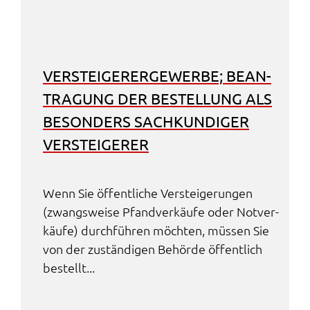
VERSTEI­GE­RER­GE­WER­BE; BEAN­
TRA­GUNG DER BESTEL­LUNG ALS
BESON­DERS SACH­KUN­DI­GER
VERSTEI­GE­RER
Wenn Sie öffent­li­che Verstei­ge­run­gen
(zwangs­wei­se Pfand­ver­käu­fe oder Notver­
käu­fe) durch­füh­ren möch­ten, müssen Sie
von der zustän­di­gen Behör­de öffent­lich
bestellt...