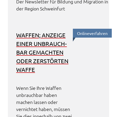
Der News­let­ter für Bildung und Migra­ti­on in
der Regi­on Schwein­furt
Online­ver­fah­ren
WAFFEN; ANZEI­GE
EINER UNBRAUCH­
BAR GEMACH­TEN
ODER ZERSTÖR­TEN
WAFFE
Wenn Sie Ihre Waffen
unbrauch­bar haben
machen lassen oder
vernich­tet haben, müssen
Sie dies inner­halb von zwei