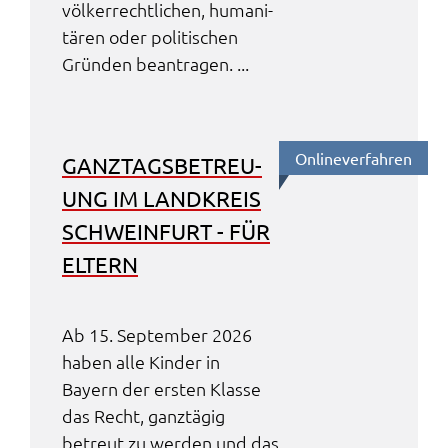
völker­recht­li­chen, huma­ni­
tä­ren oder poli­ti­schen
Grün­den bean­tra­gen. ...
Online­ver­fah­ren
GANZ­TAGS­BE­TREU­
UNG IM LAND­KREIS
SCHWEIN­FURT - FÜR
ELTERN
Ab 15. Septem­ber 2026
haben alle Kinder in
Bayern der ersten Klas­se
das Recht, ganz­tä­gig
betreut zu werden und das