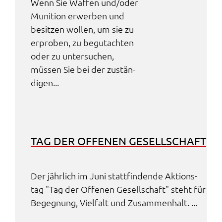
Wenn Sie Waffen und/oder
Zweck:
Muni­ti­on erwer­ben und
Speicherung Einwilligung Datenschutzhinweise
besit­zen wollen, um sie zu
Cookie Laufzeit:
erpro­ben, zu begut­ach­ten
1 Jahr
oder zu unter­su­chen,
müssen Sie bei der zustän­
Frontend Benutzer
di­gen...
Name:
fe_typo_user
Anbieter:
Landratsamt Schweinfurt
TAG DER OFFE­NEN GESELL­SCHAFT
Zweck:
Anonyme Klickzählung
Der jähr­lich im Juni statt­fin­den­de Akti­ons­
Cookie Laufzeit:
tag "Tag der Offe­nen Gesell­schaft" steht für
Session
Begeg­nung, Viel­falt und Zusam­men­halt. ...
Barrierefreiheit