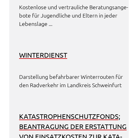
Kosten­lo­se und vertrau­li­che Bera­tungs­an­ge­
bo­te für Jugend­li­che und Eltern in jeder
Lebens­la­ge ...
WINTER­DIENST
Darstel­lung befahr­ba­rer Winter­rou­ten für
den Radver­kehr im Land­kreis Schwein­furt
KATA­STRO­PHEN­SCHUTZ­FONDS;
BEAN­TRA­GUNG DER ERSTAT­TUNG
VON EINSATZ­KOS­TEN ZUR KATA­