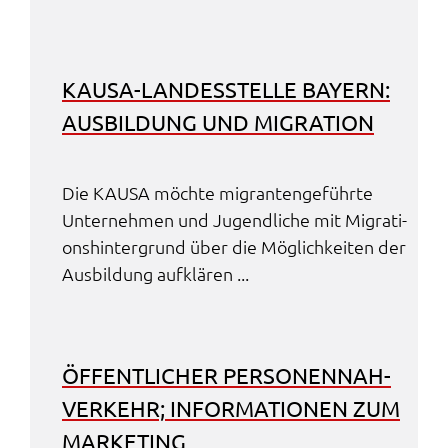
KAUSA-LANDES­STEL­LE BAYERN:
AUSBIL­DUNG UND MIGRA­TI­ON
Die KAUSA möch­te migran­ten­ge­führ­te
Unter­neh­men und Jugend­li­che mit Migra­ti­
ons­hin­ter­grund über die Möglich­kei­ten der
Ausbil­dung aufklä­ren ...
ÖFFENT­LI­CHER PERSO­NEN­NAH­
VER­KEHR; INFOR­MA­TIO­NEN ZUM
MARKE­TING