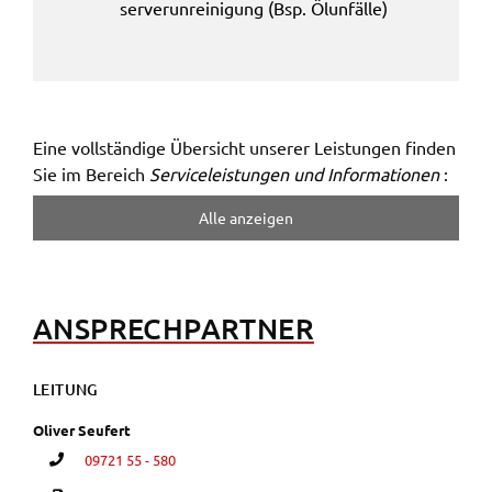
ser­ver­un­rei­ni­gung (Bsp. Ölun­fäl­le)
Name:
accessibility
Anbieter:
Landratsamt Schweinfurt
Eine voll­stän­di­ge Über­sicht unse­rer Leis­tun­gen finden
Zweck:
Sie im Bereich
Service­leis­tun­gen und Infor­ma­tio­nen
:
Kontrast und Schriftgröße
Alle anzei­gen
Cookie Laufzeit:
Session
ANSPRECH­PART­NER
EXTERNE MEDIEN
Wir weisen darauf hin, dass die Verarbeitung Ihrer
LEITUNG
Daten bei Aktivierung dieser Auswahlaußerhalb
Oliver Seufert
des Verantwortungsbereichs des Landratsamtes
Schweinfurt liegt und hierfür ausschließlich die
09721 55 - 580
Datenschutzbestimmungen des Anbieters YouTube