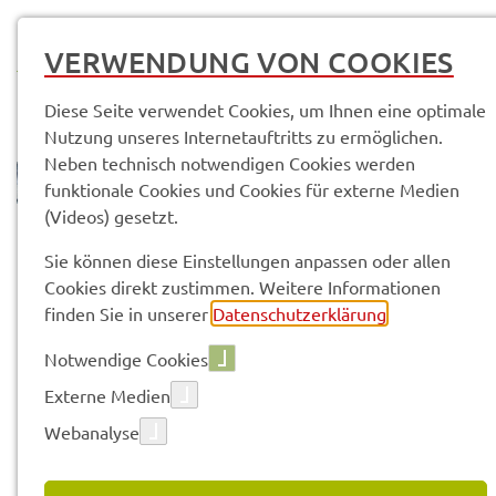
MENÜ
VERWENDUNG VON COOKIES
Diese Seite verwendet Cookies, um Ihnen eine optimale
Nutzung unseres Internetauftritts zu ermöglichen.
Neben technisch notwendigen Cookies werden
funktionale Cookies und Cookies für externe Medien
(Videos) gesetzt.
© Anand Anders
Sach­ge­bie­te & Arbeits­be­rei­che
Abtei­lung 4 - Umwelt und Bau
Sie können diese Einstellungen anpassen oder allen
Umwelt­amt (SG 42)
Abfall­recht / Boden­schutz­recht (42.1)
Cookies direkt zustimmen. Weitere Informationen
finden Sie in unserer
Datenschutzerklärung
.
Vorle­sen
Notwendige Cookies
Externe Medien
Webanalyse
ABFALL­RECHT / BODEN­
SCHUTZ­RECHT (42.1)