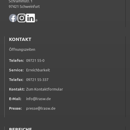
Schrammstr. 1
_pk_ses
97421 Schweinfurt
Name:
_pk_ses
Anbieter:
KONTAKT
Landratsamt Schweinfurt
Öffnungszeiten
Zweck:
Kurzzeitiges Cookie, um vorübergehende Daten des
0 9 7 2 1 5 5 0
Telefon:
09721 55-0
Besuchs zu speichern.
Service:
Erreichbarkeit
Cookie Laufzeit:
0 9 7 2 1 5 5 3 3 7
Telefax:
09721 55-337
Session
(öffnet in neuem Tab)
Kontakt:
Zum Kontaktformular
E-Mail:
info@lrasw.de
Presse:
presse@lrasw.de
BEREICHE