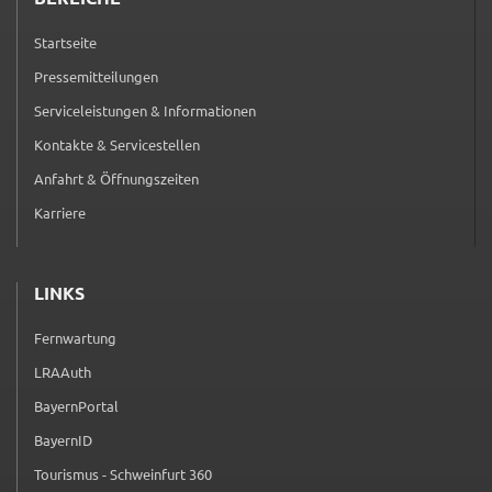
Startseite
Pressemitteilungen
Serviceleistungen & Informationen
Kontakte & Servicestellen
Anfahrt & Öffnungszeiten
Karriere
LINKS
Fernwartung
(externer Link, öffnet in neuem Tab)
LRAAuth
(externer Link, öffnet in neuem Tab)
BayernPortal
(externer Link, öffnet in neuem Tab)
BayernID
(externer Link, öffnet in neuem Tab)
Tourismus - Schweinfurt 360
(externer Link, öffnet in neuem Tab)