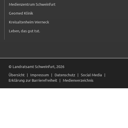
Medienzentrum Schweinfurt
(externer Link, öffnet in neuem Tab)
Geomed Klinik
(externer Link, öffnet in neuem Tab)
Kreisaltenheim Werneck
(externer Link, öffnet in neuem Tab)
Leben, das gut tut.
(externer Link, öffnet in neuem Tab)
© Landratsamt Schweinfurt, 2026
Übersicht
Impressum
Datenschutz
Social Media
Erklärung zur Barrierefreiheit
Medienverzeichnis