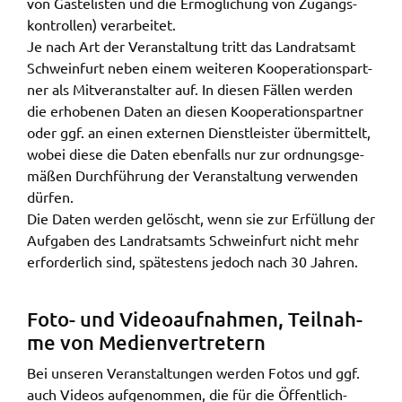
von Gäste­lis­ten und die Ermög­li­chung von Zugangs­
kon­trol­len) verar­bei­tet.
Je nach Art der Veran­stal­tung tritt das Land­rats­amt
Schwein­furt neben einem weite­ren Koope­ra­ti­ons­part­
ner als Mitver­an­stal­ter auf. In diesen Fällen werden
die erho­be­nen Daten an diesen Koope­ra­ti­ons­part­ner
oder ggf. an einen exter­nen Dienst­leis­ter über­mit­telt,
wobei diese die Daten eben­falls nur zur ordnungs­ge­
mä­ßen Durch­füh­rung der Veran­stal­tung verwen­den
dürfen.
Die Daten werden gelöscht, wenn sie zur Erfül­lung der
Aufga­ben des Land­rats­amts Schwein­furt nicht mehr
erfor­der­lich sind, spätes­tens jedoch nach 30 Jahren.
Foto- und Video­auf­nah­men, Teil­nah­
me von Medi­en­ver­tre­tern
Bei unse­ren Veran­stal­tun­gen werden Fotos und ggf.
auch Vide­os aufge­nom­men, die für die Öffent­lich­