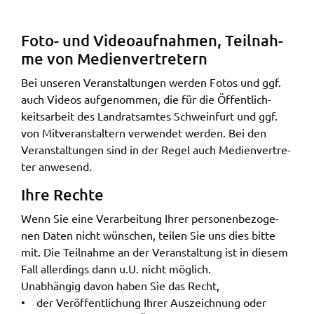
Foto- und Video­auf­nah­men, Teil­nah­
me von Medi­en­ver­tre­tern
Bei unse­ren Veran­stal­tun­gen werden Fotos und ggf.
auch Vide­os aufge­nom­men, die für die Öffent­lich­
keits­ar­beit des Land­rats­am­tes Schwein­furt und ggf.
von Mitver­an­stal­tern verwen­det werden. Bei den
Veran­stal­tun­gen sind in der Regel auch Medi­en­ver­tre­
ter anwe­send.
Ihre Rech­te
Wenn Sie eine Verar­bei­tung Ihrer perso­nen­be­zo­ge­
nen Daten nicht wünschen, teilen Sie uns dies bitte
mit. Die Teil­nah­me an der Veran­stal­tung ist in diesem
Fall aller­dings dann u.U. nicht möglich.
Unab­hän­gig davon haben Sie das Recht,
• der Veröf­fent­li­chung Ihrer Auszeich­nung oder