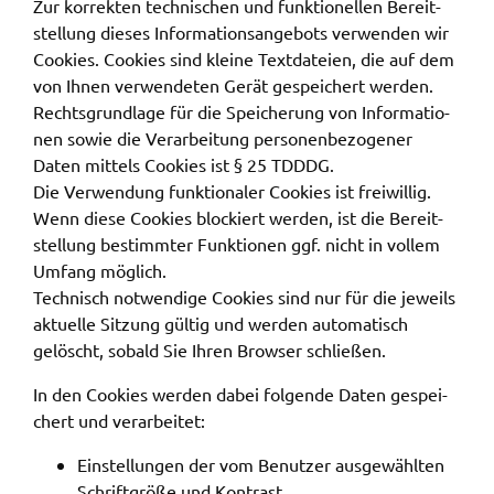
Zur korrek­ten tech­ni­schen und funk­tio­nel­len Bereit­
stel­lung dieses Infor­ma­ti­ons­an­ge­bots verwen­den wir
Cookies. Cookies sind klei­ne Text­da­tei­en, die auf dem
von Ihnen verwen­de­ten Gerät gespei­chert werden.
Rechts­grund­la­ge für die Spei­che­rung von Infor­ma­tio­
nen sowie die Verar­bei­tung perso­nen­be­zo­ge­ner
Daten mittels Cookies ist § 25 TDDDG.
Die Verwen­dung funk­tio­na­ler Cookies ist frei­wil­lig.
Wenn diese Cookies blockiert werden, ist die Bereit­
stel­lung bestimm­ter Funk­tio­nen ggf. nicht in vollem
Umfang möglich.
Tech­nisch notwen­di­ge Cookies sind nur für die jeweils
aktu­el­le Sitzung gültig und werden auto­ma­tisch
gelöscht, sobald Sie Ihren Brow­ser schlie­ßen.
In den Cookies werden dabei folgen­de Daten gespei­
chert und verar­bei­tet:
Einstel­lun­gen der vom Benut­zer ausge­wähl­ten
Schrift­grö­ße und Kontrast