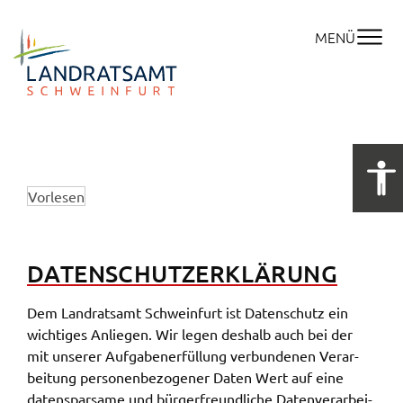
MENÜ
Vorle­sen
DATEN­SCHUT­Z­ER­KLÄ­RUNG
Dem Land­rats­amt Schwein­furt ist Daten­schutz ein
wich­ti­ges Anlie­gen. Wir legen deshalb auch bei der
mit unse­rer Aufga­ben­er­fül­lung verbun­de­nen Verar­
bei­tung perso­nen­be­zo­ge­ner Daten Wert auf eine
daten­spar­sa­me und bürger­freund­li­che Daten­ver­ar­bei­