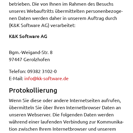
betrie­ben. Die von Ihnen im Rahmen des Besuchs
unse­res Webauf­tritts über­mit­tel­ten perso­nen­be­zo­ge­
nen Daten werden daher in unse­rem Auftrag durch
(K&K Soft­ware AG) verar­bei­tet:
K&K Soft­ware AG
Bgm.-Weigand-Str. 8
97447 Gerolz­hofen
Tele­fon: 09382 3102-0
E-Mail:
info@​kk-​software.​de
Proto­kol­lie­rung
Wenn Sie diese oder ande­re Inter­net­sei­ten aufru­fen,
über­mit­teln Sie über Ihren Inter­net­brow­ser Daten an
unse­ren Webser­ver. Die folgen­den Daten werden
während einer laufen­den Verbin­dung zur Kommu­ni­ka­
ti­on zwischen Ihrem Inter­net­brow­ser und unse­rem