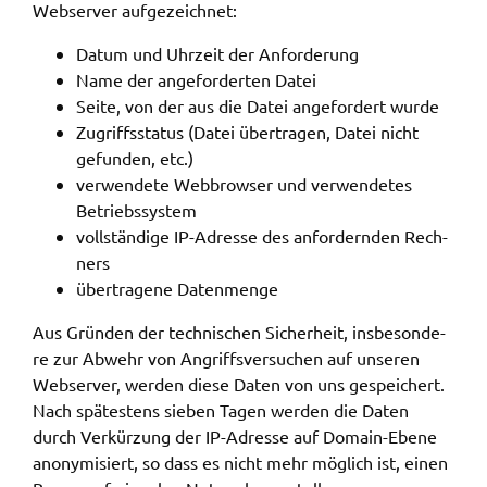
Webser­ver aufge­zeich­net:
Datum und Uhrzeit der Anfor­de­rung
Name der ange­for­der­ten Datei
Seite, von der aus die Datei ange­for­dert wurde
Zugriffs­sta­tus (Datei über­tra­gen, Datei nicht
gefun­den, etc.)
verwen­de­te Webbrow­ser und verwen­de­tes
Betriebs­sys­tem
voll­stän­di­ge IP-Adres­se des anfor­dern­den Rech­
ners
über­tra­ge­ne Daten­men­ge
Aus Grün­den der tech­ni­schen Sicher­heit, insbe­son­de­
re zur Abwehr von Angriffs­ver­su­chen auf unse­ren
Webser­ver, werden diese Daten von uns gespei­chert.
Nach spätes­tens sieben Tagen werden die Daten
durch Verkür­zung der IP-Adres­se auf Domain-Ebene
anony­mi­siert, so dass es nicht mehr möglich ist, einen