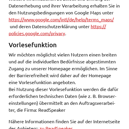
Daten­er­he­bung und ihrer Verar­bei­tung erhal­ten Sie in
den Nutzungs­be­din­gun­gen von Goog­le Maps unter
https://​www.​google.​com/​intl/​de/​help/​terms_​maps/
und deren Daten­schut­z­er­klä­rung unter
https://​
policies.​google.​com/​privacy
.
Vorle­se­funk­ti­on
Wir möch­ten möglichst vielen Nutzern einen brei­ten
und auf die indi­vi­du­el­len Bedürf­nis­se abge­stimm­ten
Zugang zu unse­rer Home­page ermög­li­chen. Im Sinne
der Barrie­re­frei­heit wird daher auf der Home­page
eine Vorle­se­funk­ti­on ange­bo­ten.
Bei Nutzung dieser Vorle­se­funk­ti­on werden die dafür
erfor­der­li­chen tech­ni­schen Daten (wie z. B. Brow­ser­
ein­stel­lun­gen) über­mit­telt an den Auftrags­ver­ar­bei­
ter, die Firma: Read­Spea­ker
Nähe­re Infor­ma­tio­nen finden Sie auf der Inter­net­sei­te
des Anbie­ters:
zu Read­Spea­ker