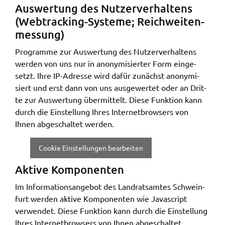
Auswer­tung des Nutzer­ver­hal­tens
(Webtracking-Syste­me; Reich­wei­ten­
mes­sung)
Program­me zur Auswer­tung des Nutzer­ver­hal­tens
werden von uns nur in anony­mi­sier­ter Form einge­
setzt. Ihre IP-Adres­se wird dafür zunächst anony­mi­
siert und erst dann von uns ausge­wer­tet oder an Drit­
te zur Auswer­tung über­mit­telt. Diese Funk­ti­on kann
durch die Einstel­lung Ihres Inter­net­brow­sers von
Ihnen abge­schal­tet werden.
Cookie Einstellungen bearbeiten
Akti­ve Kompo­nen­ten
Im Infor­ma­ti­ons­an­ge­bot des Land­rats­am­tes Schwein­
furt werden akti­ve Kompo­nen­ten wie Java­script
verwen­det. Diese Funk­ti­on kann durch die Einstel­lung
Ihres Inter­net­brow­sers von Ihnen abge­schal­tet