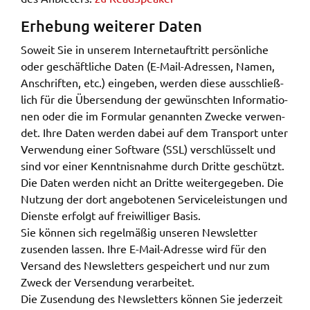
Erhe­bung weite­rer Daten
Soweit Sie in unse­rem Inter­net­auf­tritt persön­li­che
oder geschäft­li­che Daten (E-Mail-Adres­sen, Namen,
Anschrif­ten, etc.) einge­ben, werden diese ausschlie­ß­
lich für die Über­sen­dung der gewünsch­ten Infor­ma­tio­
nen oder die im Formu­lar genann­ten Zwecke verwen­
det. Ihre Daten werden dabei auf dem Trans­port unter
Verwen­dung einer Soft­ware (SSL) verschlüs­selt und
sind vor einer Kennt­nis­nah­me durch Drit­te geschützt.
Die Daten werden nicht an Drit­te weiter­ge­ge­ben. Die
Nutzung der dort ange­bo­te­nen Service­leis­tun­gen und
Diens­te erfolgt auf frei­wil­li­ger Basis.
Sie können sich regel­mä­ßig unse­ren News­let­ter
zusen­den lassen. Ihre E-Mail-Adres­se wird für den
Versand des News­let­ters gespei­chert und nur zum
Zweck der Versen­dung verar­bei­tet.
Die Zusen­dung des News­let­ters können Sie jeder­zeit