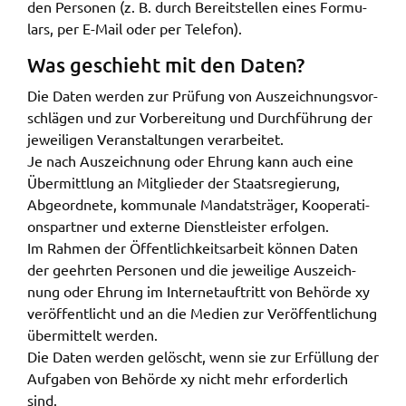
den Perso­nen (z. B. durch Bereit­stel­len eines Formu­
lars, per E-Mail oder per Tele­fon).
Was geschieht mit den Daten?
Die Daten werden zur Prüfung von Auszeich­nungs­vor­
schlä­gen und zur Vorbe­rei­tung und Durch­füh­rung der
jewei­li­gen Veran­stal­tun­gen verar­bei­tet.
Je nach Auszeich­nung oder Ehrung kann auch eine
Über­mitt­lung an Mitglie­der der Staats­re­gie­rung,
Abge­ord­ne­te, kommu­na­le Mandats­trä­ger, Koope­ra­ti­
ons­part­ner und exter­ne Dienst­leis­ter erfol­gen.
Im Rahmen der Öffent­lich­keits­ar­beit können Daten
der geehr­ten Perso­nen und die jewei­li­ge Auszeich­
nung oder Ehrung im Inter­net­auf­tritt von Behör­de xy
veröf­fent­licht und an die Medi­en zur Veröf­fent­li­chung
über­mit­telt werden.
Die Daten werden gelöscht, wenn sie zur Erfül­lung der
Aufga­ben von Behör­de xy nicht mehr erfor­der­lich
sind.