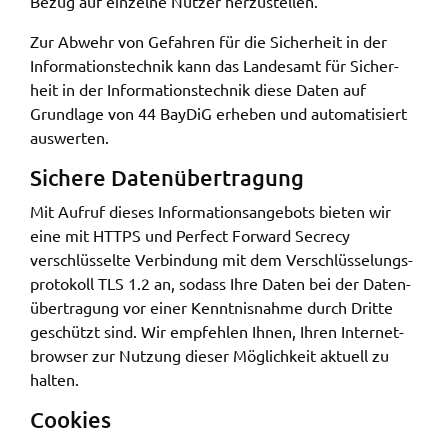
Bezug auf einzel­ne Nutzer herzu­stel­len.
Zur Abwehr von Gefah­ren für die Sicher­heit in der
Infor­ma­ti­ons­tech­nik kann das Landes­amt für Sicher­
heit in der Infor­ma­ti­ons­tech­nik diese Daten auf
Grund­la­ge von 44 BayDiG erhe­ben und auto­ma­ti­siert
auswer­ten.
Siche­re Daten­über­tra­gung
Mit Aufruf dieses Infor­ma­ti­ons­an­ge­bots bieten wir
eine mit HTTPS und Perfect Forward Secrecy
verschlüs­sel­te Verbin­dung mit dem Verschlüs­se­lungs­
pro­to­koll TLS 1.2 an, sodass Ihre Daten bei der Daten­
über­tra­gung vor einer Kennt­nis­nah­me durch Drit­te
geschützt sind. Wir empfeh­len Ihnen, Ihren Inter­net­
brow­ser zur Nutzung dieser Möglich­keit aktu­ell zu
halten.
Cookies