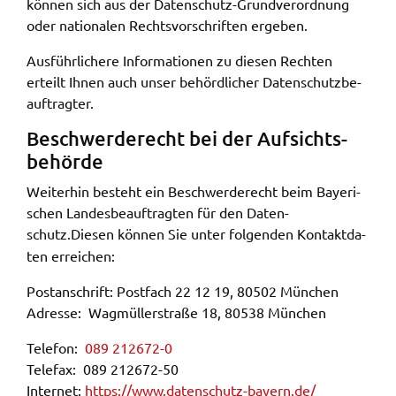
können sich aus der Daten­schutz-Grund­ver­ord­nung
oder natio­na­len Rechts­vor­schrif­ten erge­ben.
Ausführ­li­che­re Infor­ma­tio­nen zu diesen Rech­ten
erteilt Ihnen auch unser behörd­li­cher Daten­schutz­be­
auf­trag­ter.
Beschwer­de­recht bei der Aufsichts­
be­hör­de
Weiter­hin besteht ein Beschwer­de­recht beim Baye­ri­
schen Landes­be­auf­trag­ten für den Daten­
schutz.
Diesen können Sie unter folgen­den Kontakt­da­
ten errei­chen:
Post­an­schrift: Post­fach 22 12 19, 80502 München
Adres­se: Wagmül­ler­stra­ße 18, 80538 München
Tele­fon:
089 212672-0
Tele­fax: 089 212672-50
Inter­net:
https://​www.​datenschutz-​bayern.​de/