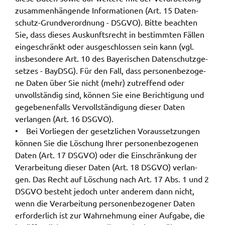
zusam­men­hän­gen­de Infor­ma­tio­nen (Art. 15 Daten­
schutz-Grund­ver­ord­nung - DSGVO). Bitte beach­ten
Sie, dass dieses Auskunfts­recht in bestimm­ten Fällen
einge­schränkt oder ausge­schlos­sen sein kann (vgl.
insbe­son­de­re Art. 10 des Baye­ri­schen Daten­schutz­ge­
set­zes - BayDSG). Für den Fall, dass perso­nen­be­zo­ge­
ne Daten über Sie nicht (mehr) zutref­fend oder
unvoll­stän­dig sind, können Sie eine Berich­ti­gung und
gege­be­nen­falls Vervoll­stän­di­gung dieser Daten
verlan­gen (Art. 16 DSGVO).
• Bei Vorlie­gen der gesetz­li­chen Voraus­set­zun­gen
können Sie die Löschung Ihrer perso­nen­be­zo­ge­nen
Daten (Art. 17 DSGVO) oder die Einschrän­kung der
Verar­bei­tung dieser Daten (Art. 18 DSGVO) verlan­
gen. Das Recht auf Löschung nach Art. 17 Abs. 1 und 2
DSGVO besteht jedoch unter ande­rem dann nicht,
wenn die Verar­bei­tung perso­nen­be­zo­ge­ner Daten
erfor­der­lich ist zur Wahr­neh­mung einer Aufga­be, die