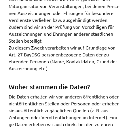
Mitor­ga­ni­sa­tor von Veran­stal­tun­gen, bei denen Perso­
nen Auszeich­nun­gen oder Ehrun­gen für beson­de­re
Verdiens­te verlie­hen bzw. ausge­hän­digt werden.
Zudem sind wir an der Prüfung von Vorschlä­gen für
Auszeich­nun­gen und Ehrun­gen ande­rer staat­li­chen
Stel­len betei­ligt.
Zu diesem Zweck verar­bei­ten wir auf Grund­la­ge von
Art. 27 BayDSG perso­nen­be­zo­ge­ne Daten der zu
ehren­den Perso­nen (Name, Kontakt­da­ten, Grund der
Auszeich­nung etc.).
Woher stam­men die Daten?
Die Daten erhal­ten wir von ande­ren öffent­li­chen oder
nicht­öf­fent­li­chen Stel­len oder Perso­nen oder erhe­ben
sie aus öffent­lich zugäng­li­chen Quel­len (z. B. aus
Zeitun­gen oder Veröf­fent­li­chun­gen im Inter­net). Eini­
ge Daten erhe­ben wir auch direkt bei den zu ehren­