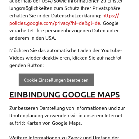
außer­halb der USA) sowie Infor­ma­tio­nen zu Einstel­
lungs­mög­lich­kei­ten zum Schutz Ihrer Privat­sphä­re
erhal­ten Sie in der Daten­schut­z­er­klä­rung:
https://​
policies.​google.​com/​privacy?​hl=de&​gl=de
. Goog­le
verar­bei­tet Ihre perso­nen­be­zo­ge­nen Daten unter
ande­rem in den USA.
Möch­ten Sie das auto­ma­ti­sche Laden der YouTube-
Vide­os wieder deak­ti­vie­ren, klicken Sie auf nach­fol­
gen­den Button:
Cookie Einstellungen bearbeiten
EINBIN­DUNG GOOG­LE MAPS
Zur besse­ren Darstel­lung von Infor­ma­tio­nen und zur
Routen­pla­nung verwen­den wir in unse­rem Inter­net­
auf­tritt Karten von Goog­le Maps.
Weite­re Infor­ma­tio­nen zu Zweck und Umfang der