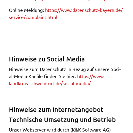
Online Meldung:
https://​www.​datenschutz-​bayern.​de/​
service/​complaint.​html
Hinwei­se zu Soci­al Media
Hinwei­se zum Daten­schutz in Bezug auf unse­re Soci­
al-Media-Kanä­le finden Sie hier:
https://​www.​
landkreis-​schweinfurt.​de/​social-​media/
Hinwei­se zum Inter­net­an­ge­bot
Tech­ni­sche Umset­zung und Betrieb
Unser Webser­ver wird durch (K&K Soft­ware AG)