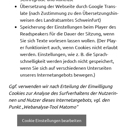
Über­set­zung der Websei­te durch Goog­le Trans­
la­te (nach Zustim­mung zu den Über­set­zungs­hin­
wei­sen des Land­rats­am­tes Schwein­furt)
Spei­che­rung der Einstel­lun­gen beim Play­er des
Read­spea­kers für die Dauer der Sitzung, wenn
Sie sich Texte vorle­sen lassen wollen. (Der Play­
er funk­tio­niert auch, wenn Cookies nicht erlaubt
werden. Einstel­lun­gen, wie z. B. die Sprach­
schnel­lig­keit werden jedoch nicht gespei­chert,
wenn Sie sich auf verschie­de­nen Unter­sei­ten
unse­res Inter­net­an­ge­bots bewe­gen.)
Ggf. verwen­den wir nach Ertei­lung der Einwil­li­gung
Cookies zur Analy­se des Surf­ver­hal­tens der Nutze­rin­
nen und Nutzer dieses Inter­net­an­ge­bots, vgl. den
Punkt „Webana­ly­se-Tool Matomo“
Cookie Einstellungen bearbeiten