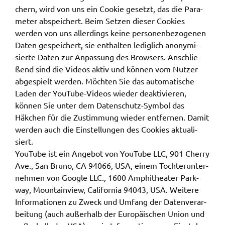
chern, wird von uns ein Cookie gesetzt, das die Para­
me­ter abspei­chert. Beim Setzen dieser Cookies
werden von uns aller­dings keine perso­nen­be­zo­ge­nen
Daten gespei­chert, sie enthal­ten ledig­lich anony­mi­
sier­te Daten zur Anpas­sung des Brow­sers. Anschlie­
ßend sind die Vide­os aktiv und können vom Nutzer
abge­spielt werden. Möch­ten Sie das auto­ma­ti­sche
Laden der YouTube-Vide­os wieder deak­ti­vie­ren,
können Sie unter dem Daten­schutz-Symbol das
Häkchen für die Zustim­mung wieder entfer­nen. Damit
werden auch die Einstel­lun­gen des Cookies aktua­li­
siert.
YouTube ist ein Ange­bot von YouTube LLC, 901 Cher­ry
Ave., San Bruno, CA 94066, USA, einem Toch­ter­un­ter­
neh­men von Goog­le LLC., 1600 Amphi­thea­ter Park­
way, Moun­tain­view, Cali­for­nia 94043, USA. Weite­re
Infor­ma­tio­nen zu Zweck und Umfang der Daten­ver­ar­
bei­tung (auch außer­halb der Euro­päi­schen Union und