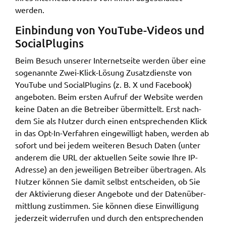
werden.
Einbin­dung von YouTube-Vide­os und
Soci­alPlugins
Beim Besuch unse­rer Inter­net­sei­te werden über eine
soge­nann­te Zwei-Klick-Lösung Zusatz­diens­te von
YouTube und Soci­alPlugins (z. B. X und Face­book)
ange­bo­ten. Beim ersten Aufruf der Website werden
keine Daten an die Betrei­ber über­mit­telt. Erst nach­
dem Sie als Nutzer durch einen entspre­chen­den Klick
in das Opt-In-Verfah­ren einge­wil­ligt haben, werden ab
sofort und bei jedem weite­ren Besuch Daten (unter
ande­rem die URL der aktu­el­len Seite sowie Ihre IP-
Adres­se) an den jewei­li­gen Betrei­ber über­tra­gen. Als
Nutzer können Sie damit selbst entschei­den, ob Sie
der Akti­vie­rung dieser Ange­bo­te und der Daten­über­
mitt­lung zustim­men. Sie können diese Einwil­li­gung
jeder­zeit wider­ru­fen und durch den entspre­chen­den