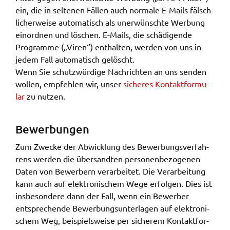
ein, die in selte­nen Fällen auch norma­le E-Mails fälsch­
li­cher­wei­se auto­ma­tisch als uner­wünsch­te Werbung
einord­nen und löschen. E-Mails, die schä­di­gen­de
Program­me („Viren“) enthal­ten, werden von uns in
jedem Fall auto­ma­tisch gelöscht.
Wenn Sie schutz­wür­di­ge Nach­rich­ten an uns senden
wollen, empfeh­len wir, unser
siche­res Kontakt­for­mu­
lar
zu nutzen.
Bewer­bun­gen
Zum Zwecke der Abwick­lung des Bewer­bungs­ver­fah­
rens werden die über­sand­ten perso­nen­be­zo­ge­nen
Daten von Bewer­bern verar­bei­tet. Die Verar­bei­tung
kann auch auf elek­tro­ni­schem Wege erfol­gen. Dies ist
insbe­son­de­re dann der Fall, wenn ein Bewer­ber
entspre­chen­de Bewer­bungs­un­ter­la­gen auf elek­tro­ni­
schem Weg, beispiels­wei­se per siche­rem Kontakt­for­