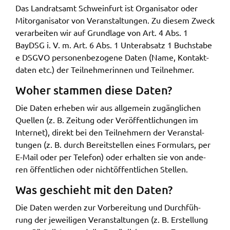
Das Land­rats­amt Schwein­furt ist Orga­ni­sa­tor oder
Mitor­ga­ni­sa­tor von Veran­stal­tun­gen. Zu diesem Zweck
verar­bei­ten wir auf Grund­la­ge von Art. 4 Abs. 1
BayDSG i. V. m. Art. 6 Abs. 1 Unter­ab­satz 1 Buch­sta­be
e DSGVO perso­nen­be­zo­ge­ne Daten (Name, Kontakt­
da­ten etc.) der Teil­neh­me­rin­nen und Teil­neh­mer.
Woher stam­men diese Daten?
Die Daten erhe­ben wir aus allge­mein zugäng­li­chen
Quel­len (z. B. Zeitung oder Veröf­fent­li­chun­gen im
Inter­net), direkt bei den Teil­neh­mern der Veran­stal­
tun­gen (z. B. durch Bereit­stel­len eines Formu­lars, per
E-Mail oder per Tele­fon) oder erhal­ten sie von ande­
ren öffent­li­chen oder nicht­öf­fent­li­chen Stel­len.
Was geschieht mit den Daten?
Die Daten werden zur Vorbe­rei­tung und Durch­füh­
rung der jewei­li­gen Veran­stal­tun­gen (z. B. Erstel­lung