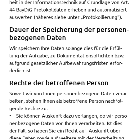
heit in der Infor­ma­ti­ons­tech­nik auf Grund­la­ge von Art.
44 BayDiG Proto­koll­da­ten erhe­ben und auto­ma­ti­siert
auswer­ten (nähe­res siehe unter „Proto­kol­lie­rung“).
Dauer der Spei­che­rung der perso­nen­
be­zo­ge­nen Daten
Wir spei­chern Ihre Daten solan­ge dies für die Erfül­
lung der Aufga­be, zu Doku­men­ta­ti­ons­pflich­ten bzw.
aufgrund gesetz­li­cher Aufbe­wah­rungs­fris­ten erfor­
der­lich ist.
Rech­te der betrof­fe­nen Person
Soweit wir von Ihnen perso­nen­be­zo­ge­ne Daten verar­
bei­ten, stehen Ihnen als betrof­fe­ne Person nach­fol­
gen­de Rech­te zu:
• Sie können Auskunft dazu verlan­gen, ob wir perso­
nen­be­zo­ge­ne Daten von Ihnen verar­bei­ten. Ist dies
der Fall, so haben Sie ein Recht auf Auskunft über
diese Daten sowie auf weite­re mit der Verar­bei­tung