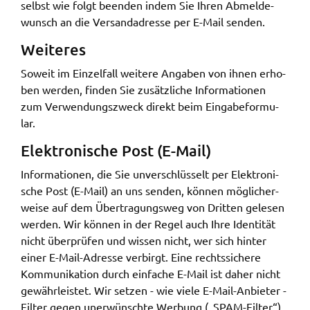
selbst wie folgt been­den indem Sie Ihren Abmel­de­
wunsch an die Versan­d­adres­se per E-Mail senden.
Weite­res
Soweit im Einzel­fall weite­re Anga­ben von ihnen erho­
ben werden, finden Sie zusätz­li­che Infor­ma­tio­nen
zum Verwen­dungs­zweck direkt beim Einga­be­for­mu­
lar.
Elek­tro­ni­sche Post (E-Mail)
Infor­ma­tio­nen, die Sie unver­schlüs­selt per Elek­tro­ni­
sche Post (E-Mail) an uns senden, können mögli­cher­
wei­se auf dem Über­tra­gungs­weg von Drit­ten gele­sen
werden. Wir können in der Regel auch Ihre Iden­ti­tät
nicht über­prü­fen und wissen nicht, wer sich hinter
einer E-Mail-Adres­se verbirgt. Eine rechts­si­che­re
Kommu­ni­ka­ti­on durch einfa­che E-Mail ist daher nicht
gewähr­leis­tet. Wir setzen - wie viele E-Mail-Anbie­ter -
Filter gegen uner­wünsch­te Werbung („SPAM-Filter“)