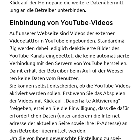
Klick auf der Home­page die weite­re Daten­über­mitt­
lung an die Betrei­ber unter­bin­den.
Einbin­dung von YouTube-Vide­os
Auf unse­rer Websei­te sind Vide­os der exter­nen
Video­platt­form YouTube einge­bun­den. Stan­dard­mä­
ßig werden dabei ledig­lich deak­ti­vier­te Bilder des
YouTube-Kanals einge­bet­tet, die keine auto­ma­ti­sier­te
Verbin­dung mit den Servern von YouTube herstel­len.
Damit erhält der Betrei­ber beim Aufruf der Websei­
ten keine Daten vom Benut­zer.
Sie können selbst entschei­den, ob die YouTube-Vide­os
akti­viert werden sollen. Erst wenn Sie das Abspie­len
der Vide­os mit Klick auf „Dauer­haf­te Akti­vie­rung“
frei­ge­ben, ertei­len Sie die Einwil­li­gung, dass die dafür
erfor­der­li­chen Daten (unter ande­rem die Inter­net­
adres­se der aktu­el­len Seite sowie Ihre IP-Adres­se) an
den Betrei­ber über­mit­telt werden.
Um die von Ihnen gewünsch­te Einstel­lung zu spei­