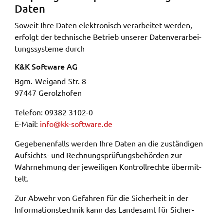
Daten
Soweit Ihre Daten elek­tro­nisch verar­bei­tet werden,
erfolgt der tech­ni­sche Betrieb unse­rer Daten­ver­ar­bei­
tungs­sys­te­me durch
K&K Soft­ware AG
Bgm.-Weigand-Str. 8
97447 Gerolz­hofen
Tele­fon: 09382 3102-0
E-Mail:
info@​kk-​software.​de
Gege­be­nen­falls werden Ihre Daten an die zustän­di­gen
Aufsichts- und Rech­nungs­prü­fungs­be­hör­den zur
Wahr­neh­mung der jewei­li­gen Kontroll­rech­te über­mit­
telt.
Zur Abwehr von Gefah­ren für die Sicher­heit in der
Infor­ma­ti­ons­tech­nik kann das Landes­amt für Sicher­