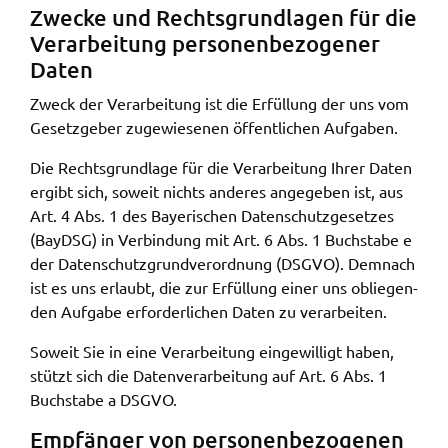
Zwecke und Rechts­grund­la­gen für die
Verar­bei­tung perso­nen­be­zo­ge­ner
Daten
Zweck der Verar­bei­tung ist die Erfül­lung der uns vom
Gesetz­ge­ber zuge­wie­se­nen öffent­li­chen Aufga­ben.
Die Rechts­grund­la­ge für die Verar­bei­tung Ihrer Daten
ergibt sich, soweit nichts ande­res ange­ge­ben ist, aus
Art. 4 Abs. 1 des Baye­ri­schen Daten­schutz­ge­set­zes
(BayDSG) in Verbin­dung mit Art. 6 Abs. 1 Buch­sta­be e
der Daten­schutz­grund­ver­ord­nung (DSGVO). Demnach
ist es uns erlaubt, die zur Erfül­lung einer uns oblie­gen­
den Aufga­be erfor­der­li­chen Daten zu verar­bei­ten.
Soweit Sie in eine Verar­bei­tung einge­wil­ligt haben,
stützt sich die Daten­ver­ar­bei­tung auf Art. 6 Abs. 1
Buch­sta­be a DSGVO.
Empfän­ger von perso­nen­be­zo­ge­nen