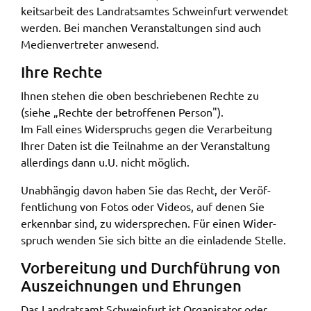
keits­ar­beit des Land­rats­am­tes Schwein­furt verwen­det
werden. Bei manchen Veran­stal­tun­gen sind auch
Medi­en­ver­tre­ter anwe­send.
Ihre Rech­te
Ihnen stehen die oben beschrie­be­nen Rech­te zu
(siehe „Rech­te der betrof­fe­nen Person").
Im Fall eines Wider­spruchs gegen die Verar­bei­tung
Ihrer Daten ist die Teil­nah­me an der Veran­stal­tung
aller­dings dann u.U. nicht möglich.
Unab­hän­gig davon haben Sie das Recht, der Veröf­
fent­li­chung von Fotos oder Vide­os, auf denen Sie
erkenn­bar sind, zu wider­spre­chen. Für einen Wider­
spruch wenden Sie sich bitte an die einla­den­de Stel­le.
Vorbe­rei­tung und Durch­füh­rung von
Auszeich­nun­gen und Ehrun­gen
Das Land­rats­amt Schwein­furt ist Orga­ni­sa­tor oder