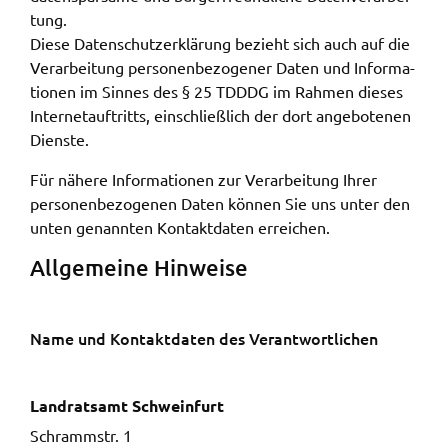
tung.
Diese Daten­schut­z­er­klä­rung bezieht sich auch auf die
Verar­bei­tung perso­nen­be­zo­ge­ner Daten und Infor­ma­
tio­nen im Sinnes des § 25 TDDDG im Rahmen dieses
Inter­net­auf­tritts, einschlie­ß­lich der dort ange­bo­te­nen
Diens­te.
Für nähe­re Infor­ma­tio­nen zur Verar­bei­tung Ihrer
perso­nen­be­zo­ge­nen Daten können Sie uns unter den
unten genann­ten Kontakt­da­ten errei­chen.
Allge­mei­ne Hinwei­se
Name und Kontakt­da­ten des Verant­wort­li­chen
Land­rats­amt Schwein­furt
Schramm­str. 1