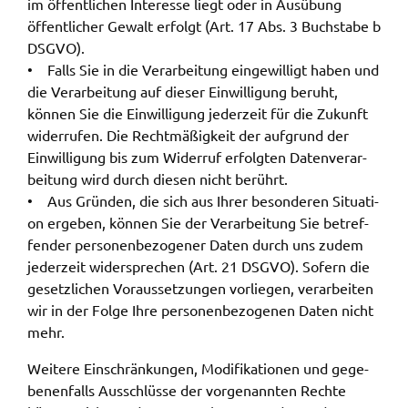
im öffent­li­chen Inter­es­se liegt oder in Ausübung
öffent­li­cher Gewalt erfolgt (Art. 17 Abs. 3 Buch­sta­be b
DSGVO).
• Falls Sie in die Verar­bei­tung einge­wil­ligt haben und
die Verar­bei­tung auf dieser Einwil­li­gung beruht,
können Sie die Einwil­li­gung jeder­zeit für die Zukunft
wider­ru­fen. Die Recht­mä­ßig­keit der aufgrund der
Einwil­li­gung bis zum Wider­ruf erfolg­ten Daten­ver­ar­
bei­tung wird durch diesen nicht berührt.
• Aus Grün­den, die sich aus Ihrer beson­de­ren Situa­ti­
on erge­ben, können Sie der Verar­bei­tung Sie betref­
fen­der perso­nen­be­zo­ge­ner Daten durch uns zudem
jeder­zeit wider­spre­chen (Art. 21 DSGVO). Sofern die
gesetz­li­chen Voraus­set­zun­gen vorlie­gen, verar­bei­ten
wir in der Folge Ihre perso­nen­be­zo­ge­nen Daten nicht
mehr.
Weite­re Einschrän­kun­gen, Modi­fi­ka­tio­nen und gege­
be­nen­falls Ausschlüs­se der vorge­nann­ten Rech­te