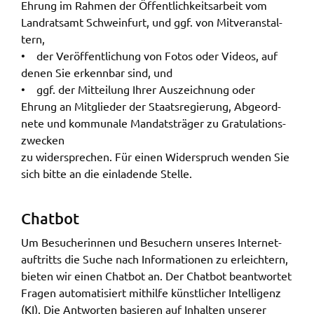
Ehrung im Rahmen der Öffent­lich­keits­ar­beit vom
Land­rats­amt Schwein­furt, und ggf. von Mitver­an­stal­
tern,
• der Veröf­fent­li­chung von Fotos oder Vide­os, auf
denen Sie erkenn­bar sind, und
• ggf. der Mittei­lung Ihrer Auszeich­nung oder
Ehrung an Mitglie­der der Staats­re­gie­rung, Abge­ord­
ne­te und kommu­na­le Mandats­trä­ger zu Gratu­la­ti­ons­
zwe­cken
zu wider­spre­chen. Für einen Wider­spruch wenden Sie
sich bitte an die einla­den­de Stel­le.
Chat­bot
Um Besu­che­rin­nen und Besu­chern unse­res Inter­net­
auf­tritts die Suche nach Infor­ma­tio­nen zu erleich­tern,
bieten wir einen Chat­bot an. Der Chat­bot beant­wor­tet
Fragen auto­ma­ti­siert mithil­fe künst­li­cher Intel­li­genz
(KI). Die Antwor­ten basie­ren auf Inhal­ten unse­rer