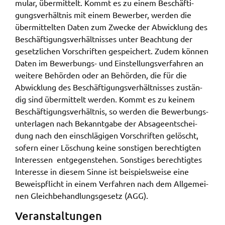
mu­lar, über­mit­telt. Kommt es zu einem Beschäf­ti­
gungs­ver­hält­nis mit einem Bewer­ber, werden die
über­mit­tel­ten Daten zum Zwecke der Abwick­lung des
Beschäf­ti­gungs­ver­hält­nis­ses unter Beach­tung der
gesetz­li­chen Vorschrif­ten gespei­chert. Zudem können
Daten im Bewer­bungs- und Einstel­lungs­ver­fah­ren an
weite­re Behör­den oder an Behör­den, die für die
Abwick­lung des Beschäf­ti­gungs­ver­hält­nis­ses zustän­
dig sind über­mit­telt werden. Kommt es zu keinem
Beschäf­ti­gungs­ver­hält­nis, so werden die Bewer­bungs­
un­ter­la­gen nach Bekannt­ga­be der Absa­ge­ent­schei­
dung nach den einschlä­gi­gen Vorschrif­ten gelöscht,
sofern einer Löschung keine sons­ti­gen berech­tig­ten
Inter­es­sen entge­gen­ste­hen. Sons­ti­ges berech­tig­tes
Inter­es­se in diesem Sinne ist beispiels­wei­se eine
Beweis­pflicht in einem Verfah­ren nach dem Allge­mei­
nen Gleich­be­hand­lungs­ge­setz (AGG).
Veran­stal­tun­gen