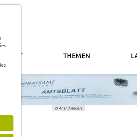
n
ies
ATSAMT
THEMEN
L
ies
© Anand Anders