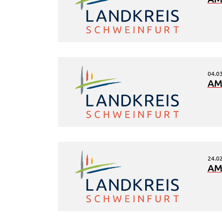
bleiben dabei als Nutzer anonym.
_pk_id
Name:
_pk_id
Anbieter:
Landratsamt Schweinfurt
04.0
Zweck:
Erzeugt statistische Daten darüber, wie
AM
der Besucher die Website nutzt.
Cookie Laufzeit:
2 Stunden
_pk_ses
24.0
Name:
_pk_ses
AM
Anbieter:
Landratsamt Schweinfurt
Zweck:
Kurzzeitiges Cookie, um vorübergehend
Daten des Besuchs zu speichern.