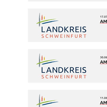
Frontend Benutzer
Name:
fe_typo_user
17.0
AM
Anbieter:
Landratsamt Schweinfurt
Zweck:
Anonyme Klickzählung
Cookie Laufzeit:
Session
30.0
Barrierefreiheit
AM
Name:
accessibility
Anbieter:
Landratsamt Schweinfurt
Zweck:
Kontrast und Schriftgröße
Cookie Laufzeit:
Session
11.0
AM