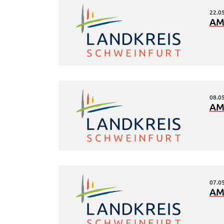
Informationen über das Nutzerverhalten zu sammeln.
22.0
Anders als bei Geltung der DSGVO werden Sie insofer
AM
nicht erst um Einwilligung gebeten. Zudem ist nach d
sog. CLOUD-Act der USA eine Weitergabe an
Regierungsbehörden zu ermöglichen.
Weitere Informationen finden Sie in
unseren
Datenschutzhinweisen
08.0
AM
YouTube
Anbieter:
YouTube
Zweck:
Einwilligung erweiterter
Datenschutzmodus Youtube Videos
07.0
Google Maps
AM
Name:
consent-google-maps