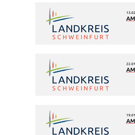
Cookie Laufzeit:
Session
13.0
AM
22.0
AM
19.0
AM