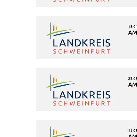
Anbieter:
Google Maps
Zweck:
Anzeige Google Kartendienst
15.0
AM
BayernAtlas
Name:
bayern_atlas
Anbieter:
Landesamt für Digitalisierung, Breitban
und Vermessung
Zweck:
Anzeige Online Kartendienst
23.0
AM
WEBANALYSE
Unser Webanalyse-Tool Matomo verwendet Cookies. M
diesen Cookies können wir die Nutzung unserer Webse
analysieren und beispielsweise ermitteln, wie häufig un
welcher Reihenfolge unsere Seiten besucht werden. Si
11.0
AM