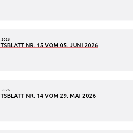
en
rt
6.2026
TS­BLATT NR. 15 VOM 05. JUNI 2026
ten.
Tube
.
LC
n
5.2026
TS­BLATT NR. 14 VOM 29. MAI 2026
ng
ter
 um