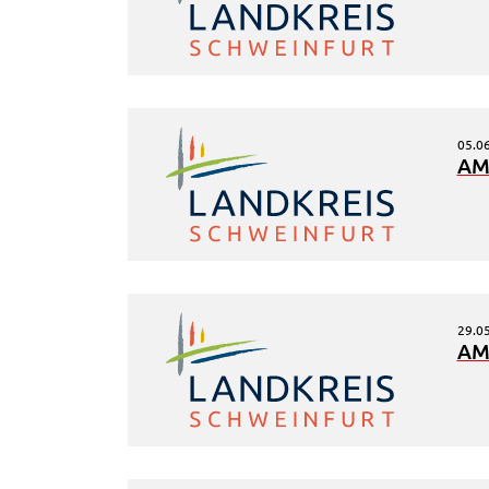
EXTERNE MEDIEN
Wir weisen darauf hin, dass die Verarbeitung Ihrer Dat
bei Aktivierung dieser Auswahlaußerhalb des
Verantwortungsbereichs des Landratsamtes Schweinfu
liegt und hierfür ausschließlich die
05.0
AM
Datenschutzbestimmungen des Anbieters YouTube gel
Auf unserem Onlineangebot sind Funktionen von You
zur Anzeige und Wiedergabe von Videos eingebunden
Diese Funktionen werden angeboten durch YouTube, L
901 Cherry Ave. San Bruno, CA 94066 USA, unterliege
also nicht dem Schutzbereich der
Datenschutzgrundverordnung (DSGVO).
29.0
AM
Hierbei wird der erweiterte Datenschutzmodus
verwendet, der nach Anbieterangaben eine Speicheru
von Nutzerinformationen erst bei Wiedergabe des/der
Videos in Gang setzt. Wird die Wiedergabe eingebette
YouTube-Videos gestartet, setzt YouTube Cookies ein,