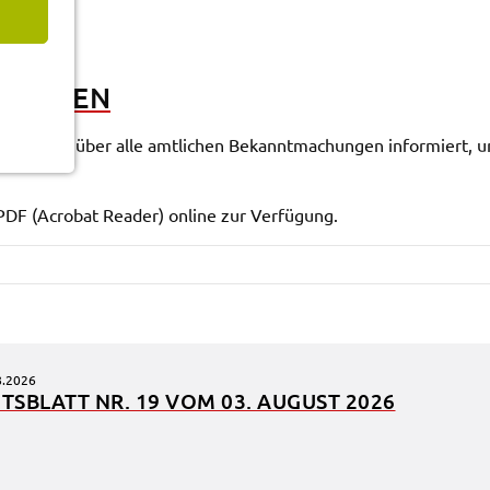
HUN­GEN
erden Sie über alle amtli­chen Bekannt­ma­chun­gen infor­miert, u
DF (Acro­bat Reader) online zur Verfü­gung.
8.2026
TS­BLATT NR. 19 VOM 03. AUGUST 2026