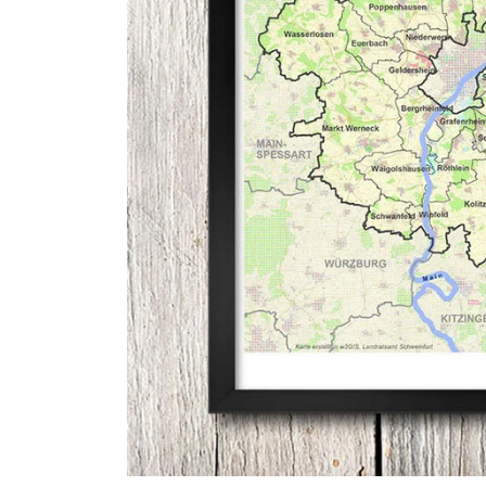
Frontend Benutzer
Name:
fe_typo_user
Anbieter:
Landratsamt Schweinfurt
Zweck:
Anonyme Klickzählung
Cookie Laufzeit:
Session
Barrierefreiheit
Name:
accessibility
Anbieter:
Landratsamt Schweinfurt
Zweck:
Kontrast und Schriftgröße
Cookie Laufzeit:
Session