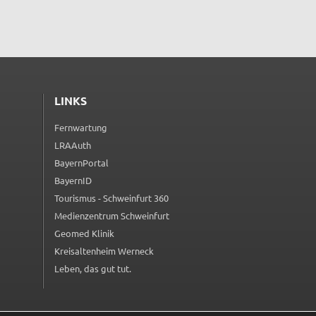
LINKS
Fernwartung
(externer Link, öffnet in neuem Tab)
LRAAuth
(externer Link, öffnet in neuem Tab)
BayernPortal
(externer Link, öffnet in neuem Tab)
BayernID
(externer Link, öffnet in neuem Tab)
Tourismus - Schweinfurt 360
(externer Link, öffnet in neuem Tab)
Medienzentrum Schweinfurt
(externer Link, öffnet in neuem Tab)
Geomed Klinik
(externer Link, öffnet in neuem Tab)
Kreisaltenheim Werneck
(externer Link, öffnet in neuem Tab)
Leben, das gut tut.
(externer Link, öffnet in neuem Tab)