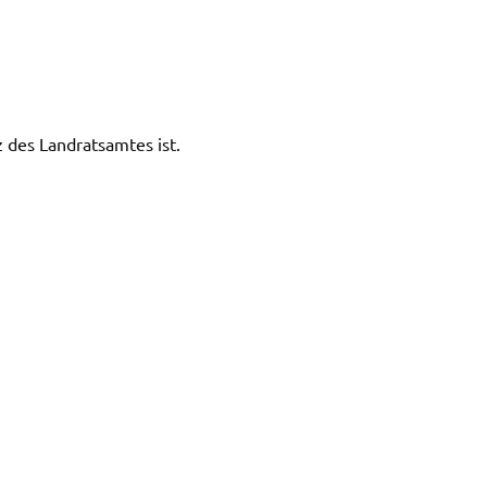
des Land­rats­am­tes ist.