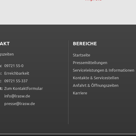
n
em
AKT
BEREICHE
szeiten
Startseite
Pressemitteilungen
0 9 7 2 1 5 5 0
:
09721 55-0
Serviceleistungen & Informationen
:
Erreichbarkeit
Kontakte & Servicestellen
0 9 7 2 1 5 5 3 3 7
:
09721 55-337
Anfahrt & Öffnungszeiten
(öffnet in neuem Tab)
t:
Zum Kontaktformular
Karriere
info@lrasw.de
presse@lrasw.de