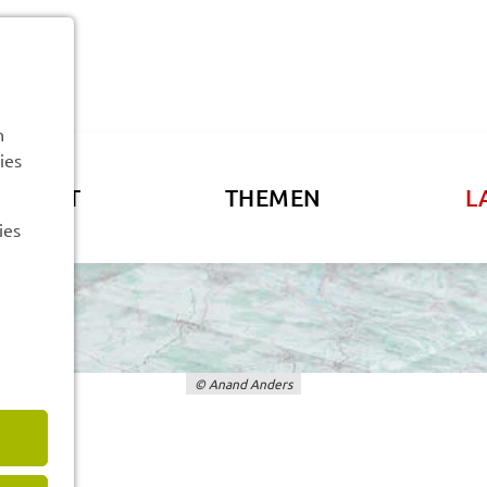
n
ies
ATSAMT
THEMEN
L
ies
© Anand Anders
mein­den