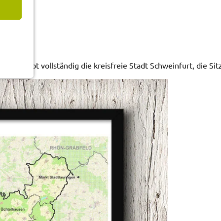
 umgibt voll­stän­dig die kreis­freie Stadt Schwein­furt, die Sitz 