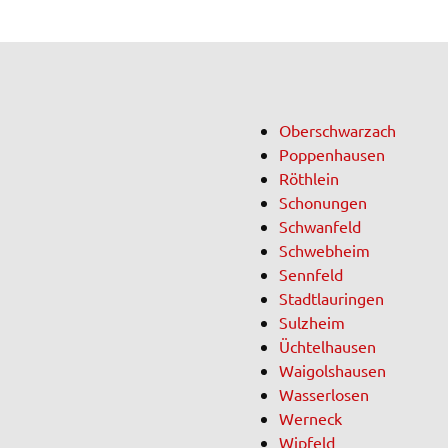
en
rt
Ober­schwar­zach
Poppen­hau­sen
ten.
Röth­lein
Tube
Scho­nun­gen
.
Schwan­feld
LC
Schweb­heim
n
Senn­feld
Stadt­lau­rin­gen
Sulz­heim
Üchtel­hau­sen
ng
Waigols­hau­sen
Wasser­lo­sen
ter
Werneck
 um
Wipfeld