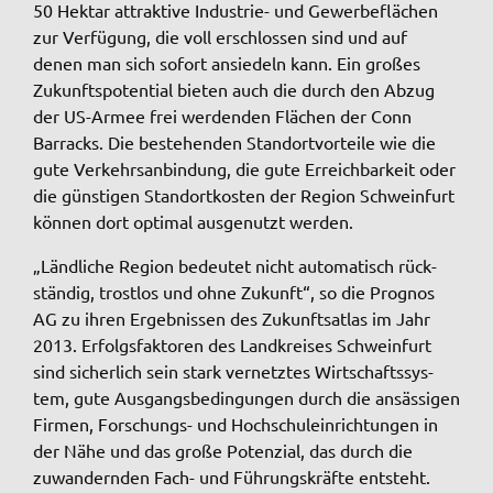
50 Hekt­ar attrak­ti­ve Indus­trie- und Gewer­be­flä­chen
_pk_ses
zur Verfü­gung, die voll erschlos­sen sind und auf
denen man sich sofort ansie­deln kann. Ein großes
Name:
Zukunfts­po­ten­ti­al bieten auch die durch den Abzug
_pk_ses
der US-Armee frei werden­den Flächen der Conn
Anbieter:
Barracks. Die bestehen­den Stand­ort­vor­tei­le wie die
Landratsamt Schweinfurt
gute Verkehrs­an­bin­dung, die gute Erreich­bar­keit oder
die güns­ti­gen Stand­ort­kos­ten der Regi­on Schwein­furt
Zweck:
können dort opti­mal ausge­nutzt werden.
Kurzzeitiges Cookie, um vorübergehende Daten des
Besuchs zu speichern.
„Länd­li­che Regi­on bedeu­tet nicht auto­ma­tisch rück­
Cookie Laufzeit:
stän­dig, trost­los und ohne Zukunft“, so die Prognos
Session
AG zu ihren Ergeb­nis­sen des Zukunfts­at­las im Jahr
2013. Erfolgs­fak­to­ren des Land­krei­ses Schwein­furt
sind sicher­lich sein stark vernetz­tes Wirt­schafts­sys­
tem, gute Ausgangs­be­din­gun­gen durch die ansäs­si­gen
Firmen, Forschungs- und Hoch­schul­ein­rich­tun­gen in
der Nähe und das große Poten­zi­al, das durch die
zuwan­dern­den Fach- und Führungs­kräf­te entsteht.