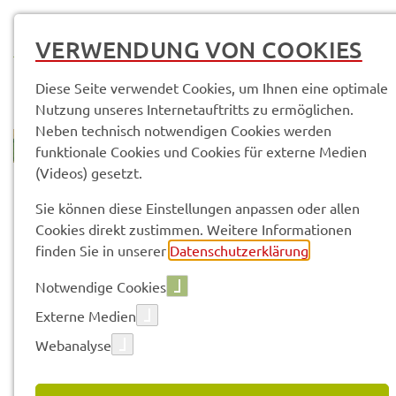
MENÜ
VERWENDUNG VON COOKIES
Diese Seite verwendet Cookies, um Ihnen eine optimale
Nutzung unseres Internetauftritts zu ermöglichen.
Neben technisch notwendigen Cookies werden
funktionale Cookies und Cookies für externe Medien
(Videos) gesetzt.
© Andre­as Hub
Themen
Wirt­schaft
Wirt­schafts­stand­ort
Sie können diese Einstellungen anpassen oder allen
Cookies direkt zustimmen. Weitere Informationen
finden Sie in unserer
Datenschutzerklärung
.
Vorle­sen
Notwendige Cookies
Externe Medien
WIRT­SCHAFTS­RAUM
Webanalyse
Der Land­kreis Schwein­furt ist als Wirt­schafts­
stand­ort durch seine
gute Verkehrs­an­bin­dung