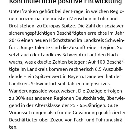
Konti­nu­ier­li­che posi­ti­ve Entwick­lung
Google Maps
Unter­fran­ken gehört bei der Frage, in welchen Regio­
Zweck:
nen prozen­tu­al die meis­ten Menschen in Lohn und
Anzeige Google Kartendienst
Brot stehen, zu Euro­pas Spit­ze. Die Zahl der sozi­al­ver­
si­che­rungs­pflich­ti­gen Beschäf­tig­ten erreich­te im Jahr
BayernAtlas
2016 einen neuen Höchst­stand im Land­kreis Schwein­
furt. Junge Talen­te sind die Zukunft einer Regi­on. So
Name:
setzt auch der Land­kreis Schwein­furt auf den Nach­
bayern_atlas
wuchs, was aktu­el­le Zahlen bele­gen: Auf 100 Beschäf­
Anbieter:
tig­te im Land­kreis kommen rech­ne­risch 6,5 Auszu­bil­
Landesamt für Digitalisierung, Breitband und
den­de – ein Spit­zen­wert in Bayern. Dane­ben hat der
Vermessung
Land­kreis Schwein­furt seit Jahren ein posi­ti­ves
Wande­rungs­sal­do vorzu­wei­sen. Die Zuzü­ge erfol­gen
Zweck:
Anzeige Online Kartendienst
zu 80% aus ande­ren Regio­nen Deutsch­lands, über­wie­
gend in der Alters­klas­se der 25 - 65-Jähri­gen. Gute
Voraus­set­zun­gen also für die Gewin­nung quali­fi­zier­ter
Beschäf­tig­ter über Zuzug von Fach- und Führungs­kräf­
WEBANALYSE
ten.
Unser Webanalyse-Tool Matomo