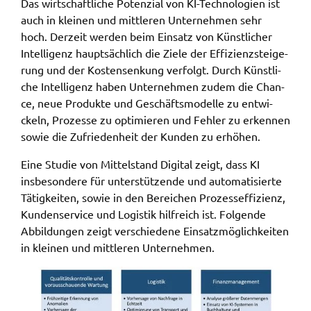
Das wirt­schaft­li­che Poten­zi­al von KI-Tech­no­lo­gi­en ist
gelten. Auf unserem Onlineangebot sind
auch in klei­nen und mitt­le­ren Unter­neh­men sehr
Funktionen von YouTube zur Anzeige und
hoch. Derzeit werden beim Einsatz von Künst­li­cher
Wiedergabe von Videos eingebunden. Diese
Intel­li­genz haupt­säch­lich die Ziele der Effi­zi­enz­stei­ge­
Funktionen werden angeboten durch YouTube, LLC
rung und der Kosten­sen­kung verfolgt. Durch Künst­li­
901 Cherry Ave. San Bruno, CA 94066 USA,
che Intel­li­genz haben Unter­neh­men zudem die Chan­
unterliegen also nicht dem Schutzbereich der
ce, neue Produk­te und Geschäfts­mo­del­le zu entwi­
Datenschutzgrundverordnung (DSGVO).
ckeln, Prozes­se zu opti­mie­ren und Fehler zu erken­nen
sowie die Zufrie­den­heit der Kunden zu erhö­hen.
Hierbei wird der erweiterte Datenschutzmodus
verwendet, der nach Anbieterangaben eine
Eine Studie von Mittel­stand Digi­tal zeigt, dass KI
Speicherung von Nutzerinformationen erst bei
insbe­son­de­re für unter­stüt­zen­de und auto­ma­ti­sier­te
Wiedergabe des/der Videos in Gang setzt. Wird die
Tätig­kei­ten, sowie in den Berei­chen Prozess­ef­fi­zi­enz,
Wiedergabe eingebetteter YouTube-Videos
Kunden­ser­vice und Logis­tik hilf­reich ist. Folgen­de
gestartet, setzt YouTube Cookies ein, um
Abbil­dun­gen zeigt verschie­de­ne Einsatz­mög­lich­kei­ten
Informationen über das Nutzerverhalten zu
in klei­nen und mitt­le­ren Unter­neh­men.
sammeln. Anders als bei Geltung der DSGVO
werden Sie insofern nicht erst um Einwilligung
gebeten. Zudem ist nach dem sog. CLOUD-Act der
USA eine Weitergabe an Regierungsbehörden zu