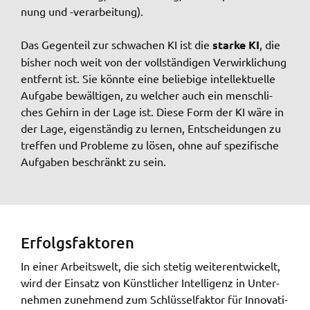
Google Maps
nung und -verar­bei­tung).
Zweck:
Anzeige Google Kartendienst
Das Gegen­teil zur schwa­chen KI ist die
star­ke KI
, die
bisher noch weit von der voll­stän­di­gen Verwirk­li­chung
entfernt ist. Sie könn­te eine belie­bi­ge intel­lek­tu­el­le
BayernAtlas
Aufga­be bewäl­ti­gen, zu welcher auch ein mensch­li­
ches Gehirn in der Lage ist. Diese Form der KI wäre in
Name:
bayern_atlas
der Lage, eigen­stän­dig zu lernen, Entschei­dun­gen zu
tref­fen und Proble­me zu lösen, ohne auf spezi­fi­sche
Anbieter:
Aufga­ben beschränkt zu sein.
Landesamt für Digitalisierung, Breitband und
Vermessung
Zweck:
Anzeige Online Kartendienst
Erfolgs­fak­to­ren
In einer Arbeits­welt, die sich stetig weiter­ent­wi­ckelt,
WEBANALYSE
wird der Einsatz von Künst­li­cher Intel­li­genz in Unter­
neh­men zuneh­mend zum Schlüs­sel­fak­tor für Inno­va­ti­
Unser Webanalyse-Tool Matomo