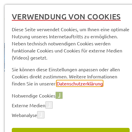
MENÜ
VERWENDUNG VON COOKIES
Diese Seite verwendet Cookies, um Ihnen eine optimale
Nutzung unseres Internetauftritts zu ermöglichen.
Neben technisch notwendigen Cookies werden
funktionale Cookies und Cookies für externe Medien
(Videos) gesetzt.
Sie können diese Einstellungen anpassen oder allen
© Pixa­bay
Cookies direkt zustimmen. Weitere Informationen
finden Sie in unserer
Datenschutzerklärung
.
Themen
Wirt­schaft
Künst­li­che Intel­li­genz in KMU
Notwendige Cookies
Vorle­sen
Externe Medien
Webanalyse
EINSATZ VON KÜNST­LI­CHE