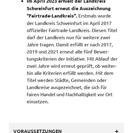
Im April 2023 erhielt der Land­kreis
Schwein­furt erneut die Auszeich­nung
"Fair­tra­de-Land­kreis".
Erst­mals wurde
der Land­kreis Schwein­furt im April 2017
offi­zi­el­ler Fair­tra­de-Land­kreis. Diesen Titel
darf der Land­kreis nun für weite­re zwei
Jahre tragen. Damit erfüllt er nach 2017,
2019 und 2021 erneut alle fünf Bewer­
tungs­kri­te­ri­en der Initia­ti­ve. Mit Ablauf der
zwei Jahre wird erneut geprüft, ob weiter­
hin alle Krite­ri­en erfüllt werden. Mit dem
Titel werden Städ­te, Gemein­den oder
Land­krei­se ausge­zeich­net, die sich für
fairen Handel und Nach­hal­tig­keit vor Ort
einset­zen.
VORAUSSETZUNGEN