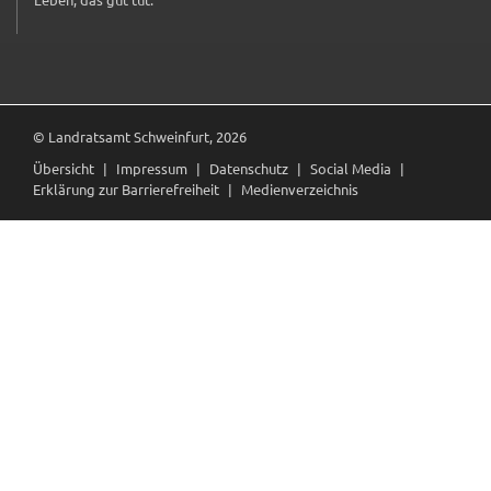
(externer Link, öffnet in neuem Tab)
© Landratsamt Schweinfurt, 2026
Übersicht
Impressum
Datenschutz
Social Media
Erklärung zur Barrierefreiheit
Medienverzeichnis