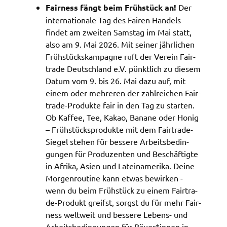
Fair­ness fängt beim Früh­stück an!
Der
ermöglichen.
inter­na­tio­na­le Tag des Fairen Handels
Weitere Informationen finden Sie in
findet am zwei­ten Sams­tag im Mai statt,
unseren
Datenschutzhinweisen
also am 9. Mai 2026. Mit seiner jähr­li­chen
Früh­stücks­kam­pa­gne ruft der Verein Fair­
YouTube
tra­de Deutsch­land e.V. pünkt­lich zu diesem
Datum vom 9. bis 26. Mai dazu auf, mit
Anbieter:
einem oder mehre­ren der zahl­rei­chen Fair­
YouTube
tra­de-Produk­te fair in den Tag zu star­ten.
Ob Kaffee, Tee, Kakao, Bana­ne oder Honig
Zweck:
Einwilligung erweiterter Datenschutzmodus
– Früh­stücks­pro­duk­te mit dem Fair­tra­de-
Youtube Videos
Siegel stehen für besse­re Arbeits­be­din­
gun­gen für Produ­zen­ten und Beschäf­tig­te
in Afri­ka, Asien und Latein­ame­ri­ka. Deine
Google Maps
Morgen­rou­ti­ne kann etwas bewir­ken -
Name:
wenn du beim Früh­stück zu einem Fair­tra­
consent-google-maps
de-Produkt greifst, sorgst du für mehr Fair­
ness welt­weit und besse­re Lebens- und
Anbieter:
Arbeits­be­din­gun­gen für Bäuer*innen in