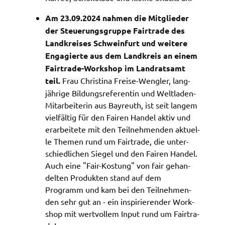
Am 23.09.2024 nahmen die Mitglie­der
der Steue­rungs­grup­pe Fair­tra­de des
Land­krei­ses Schwein­furt und weite­re
Enga­gier­te aus dem Land­kreis an einem
Fair­tra­de-Work­shop im Land­rats­amt
teil.
Frau Chris­ti­na Frei­se-Weng­ler, lang­
jäh­ri­ge Bildungs­re­fe­ren­tin und Welt­la­den-
Mitar­bei­te­rin aus Bayreuth, ist seit langem
viel­fäl­tig für den Fairen Handel aktiv und
erar­bei­te­te mit den Teil­neh­men­den aktu­el­
le Themen rund um Fair­tra­de, die unter­
schied­li­chen Siegel und den Fairen Handel.
Auch eine "Fair-Kostung" von fair gehan­
del­ten Produk­ten stand auf dem
Programm und kam bei den Teil­neh­men­
den sehr gut an - ein inspi­rie­ren­der Work­
shop mit wert­vol­lem Input rund um Fair­tra­