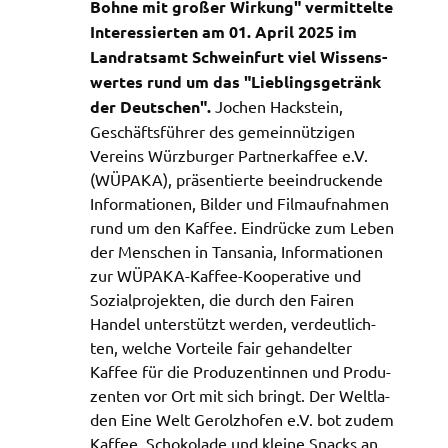
Bohne mit großer Wirkung" vermit­tel­te
_pk_ses
Inter­es­sier­ten am 01. April 2025 im
Land­rats­amt Schwein­furt viel Wissens­
Name:
wer­tes rund um das "Lieb­lings­ge­tränk
_pk_ses
der Deut­schen".
Jochen Hack­stein,
Anbieter:
Geschäfts­füh­rer des gemein­nüt­zi­gen
Landratsamt Schweinfurt
Vereins Würz­bur­ger Part­ner­kaf­fee e.V.
(WÜPA­KA), präsen­tier­te beein­dru­cken­de
Zweck:
Kurzzeitiges Cookie, um vorübergehende Daten des
Infor­ma­tio­nen, Bilder und Film­auf­nah­men
Besuchs zu speichern.
rund um den Kaffee. Eindrü­cke zum Leben
der Menschen in Tansa­nia, Infor­ma­tio­nen
Cookie Laufzeit:
zur WÜPA­KA-Kaffee-Koope­ra­ti­ve und
Session
Sozi­al­pro­jek­ten, die durch den Fairen
Handel unter­stützt werden, verdeut­lich­
ten, welche Vortei­le fair gehan­del­ter
Kaffee für die Produ­zen­tin­nen und Produ­
zen­ten vor Ort mit sich bringt. Der Welt­la­
den Eine Welt Gerolz­hofen e.V. bot zudem
Kaffee, Scho­ko­la­de und klei­ne Snacks an.