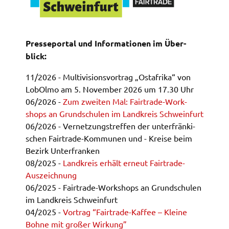
Zweck:
Speicherung Einwilligung Datenschutzhinweise
Cookie Laufzeit:
Pres­se­por­tal und Infor­ma­tio­nen im Über­
1 Jahr
blick:
Frontend Benutzer
11/2026 - Multi­vi­si­ons­vor­trag „Ostafri­ka“ von
LobOl­mo am 5. Novem­ber 2026 um 17.30 Uhr
Name:
06/2026 -
Zum zwei­ten Mal: Fair­tra­de-Work­
fe_typo_user
shops an Grund­schu­len im Land­kreis Schwein­furt
06/2026 - Vernet­zungs­tref­fen der unter­frän­ki­
Anbieter:
schen Fair­tra­de-Kommu­nen und - Krei­se beim
Landratsamt Schweinfurt
Bezirk Unter­fran­ken
Zweck:
08/2025 -
Land­kreis erhält erneut Fair­tra­de-
Anonyme Klickzählung
Auszeich­nung
06/2025 - Fair­tra­de-Work­shops an Grund­schu­len
Cookie Laufzeit:
Session
im Land­kreis Schwein­furt
04/2025 -
Vortrag “Fair­tra­de-Kaffee – Klei­ne
Bohne mit großer Wirkung”
Barrierefreiheit