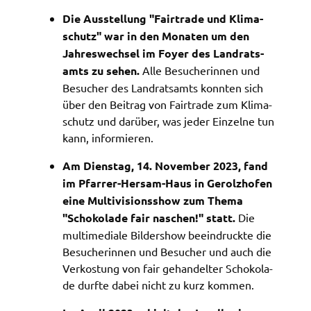
Die Ausstel­lung "Fair­tra­de und Klima­
schutz" war in den Mona­ten um den
Jahres­wech­sel im Foyer des Land­rats­
amts zu sehen.
Alle Besu­che­rin­nen und
Besu­cher des Land­rats­amts konn­ten sich
über den Beitrag von Fair­tra­de zum Klima­
schutz und darüber, was jeder Einzel­ne tun
kann, infor­mie­ren.
Am Diens­tag, 14. Novem­ber 2023, fand
im Pfar­rer-Hersam-Haus in Gerolz­hofen
eine Multi­vi­si­ons­show zum Thema
"Scho­ko­la­de fair naschen!" statt.
Die
multi­me­dia­le Bilder­show beein­druck­te die
Besu­che­rin­nen und Besu­cher und auch die
Verkos­tung von fair gehan­del­ter Scho­ko­la­
de durf­te dabei nicht zu kurz kommen.