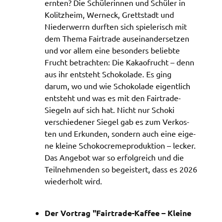
ernten? Die Schü­le­rin­nen und Schü­ler in
verwendet Cookies. Mit diesen Cookies können wir
Kolitz­heim, Werneck, Grett­stadt und
die Nutzung unserer Webseite analysieren und
Nieder­werrn durf­ten sich spie­le­risch mit
beispielsweise ermitteln, wie häufig und in welcher
dem Thema Fair­tra­de ausein­an­der­set­zen
Reihenfolge unsere Seiten besucht werden. Sie
und vor allem eine beson­ders belieb­te
bleiben dabei als Nutzer anonym.
Frucht betrach­ten: Die Kakao­frucht – denn
aus ihr entsteht Scho­ko­la­de. Es ging
_pk_id
darum, wo und wie Scho­ko­la­de eigent­lich
Name:
entsteht und was es mit den Fair­tra­de-
_pk_id
Siegeln auf sich hat. Nicht nur Scho­ki
verschie­de­ner Siegel gab es zum Verkos­
Anbieter:
ten und Erkun­den, sondern auch eine eige­
Landratsamt Schweinfurt
ne klei­ne Scho­kocreme­pro­duk­ti­on – lecker.
Zweck:
Das Ange­bot war so erfolg­reich und die
Erzeugt statistische Daten darüber, wie der
Teil­neh­men­den so begeis­tert, dass es 2026
Besucher die Website nutzt.
wieder­holt wird.
Cookie Laufzeit:
2 Stunden
Der Vortrag "Fair­tra­de-Kaffee – Klei­ne