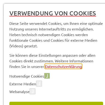
MENÜ
VERWENDUNG VON COOKIES
Diese Seite verwendet Cookies, um Ihnen eine optimale
Nutzung unseres Internetauftritts zu ermöglichen.
Neben technisch notwendigen Cookies werden
Service­leis­tun­gen & Infor­ma­tio­nen
Fair­tra­de-Land­kreis Schwein­furt
funktionale Cookies und Cookies für externe Medien
(Videos) gesetzt.
Vorle­sen
Sie können diese Einstellungen anpassen oder allen
Cookies direkt zustimmen. Weitere Informationen
finden Sie in unserer
Datenschutzerklärung
.
FAIR­TRA­DE-LAND­KREIS
Notwendige Cookies
SCHWEIN­FURT
Externe Medien
Webanalyse
Der Land­kreis Schwein­furt ist seit dem 6. April 2017
offi­zi­el­ler Fair­tra­de-Land­kreis