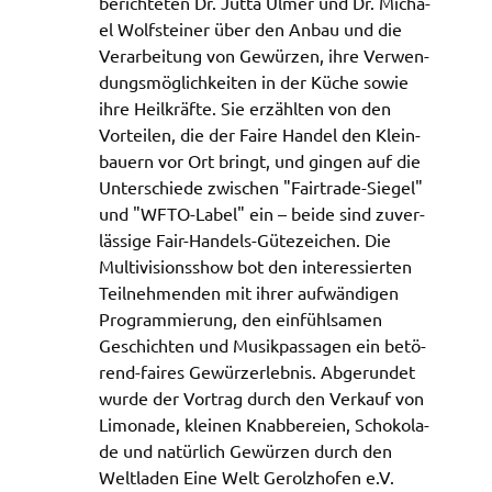
berich­te­ten Dr. Jutta Ulmer und Dr. Micha­
el Wolf­s­tei­ner über den Anbau und die
Verar­bei­tung von Gewür­zen, ihre Verwen­
dungs­mög­lich­kei­ten in der Küche sowie
ihre Heil­kräf­te. Sie erzähl­ten von den
Vortei­len, die der Faire Handel den Klein­
bau­ern vor Ort bringt, und gingen auf die
Unter­schie­de zwischen "Fair­tra­de-Siegel"
und "WFTO-Label" ein – beide sind zuver­
läs­si­ge Fair-Handels-Güte­zei­chen. Die
Multi­vi­si­ons­show bot den inter­es­sier­ten
Teil­neh­men­den mit ihrer aufwän­di­gen
Program­mie­rung, den einfühl­sa­men
Geschich­ten und Musik­pas­sa­gen ein betö­
rend-faires Gewürz­er­leb­nis. Abge­run­det
wurde der Vortrag durch den Verkauf von
Limo­na­de, klei­nen Knab­be­rei­en, Scho­ko­la­
de und natür­lich Gewür­zen durch den
Welt­la­den Eine Welt Gerolz­hofen e.V.