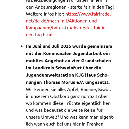
Google Maps
den Anbau­re­gio­nen - star­te fair in den Tag!
Zweck:
Weite­re Infos hier:
https://​www.​fairtrade.​
Anzeige Google Kartendienst
net/​de-​de/​mach-​mit/​Aktionen-​und-​
Kampagnen/​faires-​fru​ehst​ueck---​fair-​in-​
den-​tag.​html
BayernAtlas
Im Juni und Juli 2025 wurde gemein­sam
Name:
bayern_atlas
mit der Kommu­na­len Jugend­ar­beit ein
mobi­les Ange­bot an vier Grund­schu­len
Anbieter:
im Land­kreis Schwein­furt über die
Landesamt für Digitalisierung, Breitband und
Jugend­um­welt­sta­ti­on KJG Haus Scho­
Vermessung
nun­gen Thomas Morus e.V. umge­setzt.
Zweck:
Wir kennen sie alle: Apfel, Bana­ne, Kiwi…
Anzeige Online Kartendienst
in unse­rem Obst­korb ganz normal! Aber
wo kommen diese Früch­te eigent­lich her
und was bedeu­tet die weite Reise für
WEBANALYSE
unse­re Umwelt? Und was kann man eigent­
lich wann auch bei uns hier in Fran­ken
Unser Webanalyse-Tool Matomo