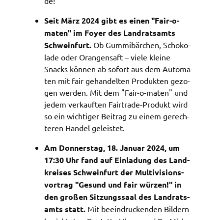
de!
Seit März 2024 gibt es einen "Fair-o-
maten" im Foyer des Land­rats­amts
Schwein­furt.
Ob Gummi­bär­chen, Scho­ko­
la­de oder Oran­gen­saft – viele klei­ne
Snacks können ab sofort aus dem Auto­ma­
ten mit fair gehan­del­ten Produk­ten gezo­
gen werden. Mit dem "Fair-o-maten" und
jedem verkauf­ten Fair­tra­de-Produkt wird
so ein wich­ti­ger Beitrag zu einem gerech­
te­ren Handel geleis­tet.
Am Donners­tag, 18. Janu­ar 2024, um
17:30 Uhr fand auf Einla­dung des Land­
krei­ses Schwein­furt der Multi­vi­si­ons­
vor­trag "Gesund und fair würzen!" in
den großen Sitzungs­saal des Land­rats­
amts statt.
Mit beein­dru­cken­den Bildern