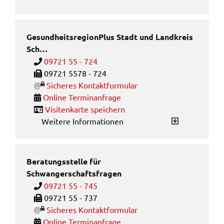
GesundheitsregionPlus Stadt und Landkreis
Sch…
09721 55 - 724
Faxnum­mer von Gesund­heits­re­gion­Plus Stadt und 
09721 5578 - 724
Siche­res Kontakt­for­mu­lar
Online Termi­n­an­fra­ge
Visi­ten­kar­te spei­chern
Weitere Informationen
Beratungsstelle für
Schwangerschaftsfragen
09721 55 - 745
Faxnum­mer von Bera­tungs­stel­le für Schwan­ger­scha
09721 55 - 737
Siche­res Kontakt­for­mu­lar
Online Termi­n­an­fra­ge