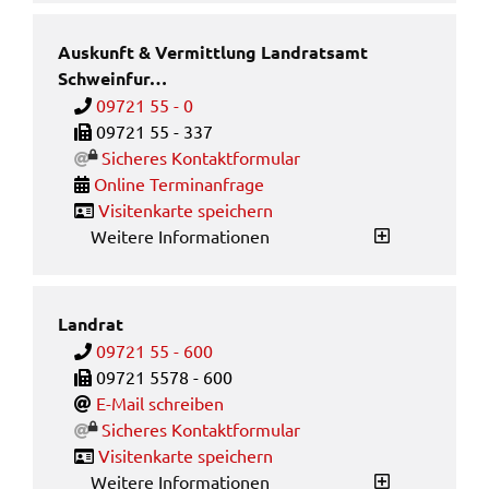
Auskunft & Vermittlung Landratsamt
Schweinfur…
09721 55 - 0
Faxnum­mer von Auskunft & Vermitt­lung Land­rats­
09721 55 - 337
Siche­res Kontakt­for­mu­lar
Online Termi­n­an­fra­ge
Visi­ten­kar­te spei­chern
Weitere Informationen
Landrat
09721 55 - 600
Faxnum­mer von Land­rat
09721 5578 - 600
E-Mail schrei­ben
Siche­res Kontakt­for­mu­lar
Visi­ten­kar­te spei­chern
Weitere Informationen