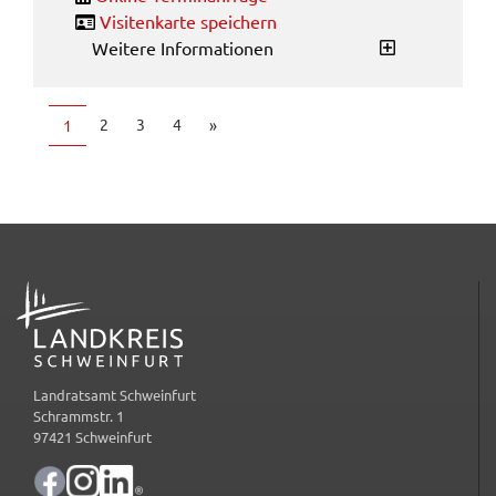
Visi­ten­kar­te spei­chern
Weitere Informationen
2
3
4
»
1
ADRESSE
Landratsamt Schweinfurt
Schrammstr. 1
97421 Schweinfurt