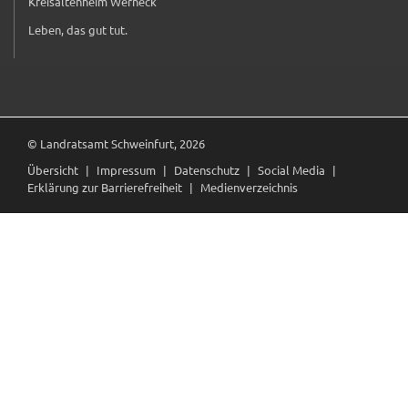
Kreisaltenheim Werneck
(externer Link, öffnet in neuem Tab)
Leben, das gut tut.
(externer Link, öffnet in neuem Tab)
© Landratsamt Schweinfurt, 2026
Übersicht
Impressum
Datenschutz
Social Media
Erklärung zur Barrierefreiheit
Medienverzeichnis