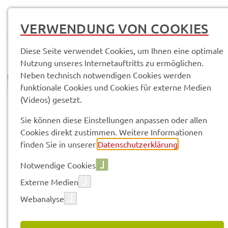
MENÜ
VERWENDUNG VON COOKIES
Diese Seite verwendet Cookies, um Ihnen eine optimale
Nutzung unseres Internetauftritts zu ermöglichen.
Neben technisch notwendigen Cookies werden
funktionale Cookies und Cookies für externe Medien
(Videos) gesetzt.
© Anand Anders
Land­rats­amt
Kontak­te & Service­stel­len
Sie können diese Einstellungen anpassen oder allen
Cookies direkt zustimmen. Weitere Informationen
finden Sie in unserer
Datenschutzerklärung
.
Vorle­sen
Notwendige Cookies
Externe Medien
KONTAK­TE & SERVICE­STEL­LEN
Webanalyse