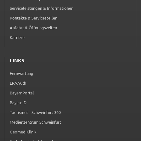
Serviceleistungen & Informationen
Kontakte & Servicestellen
Anfahrt & Öffnungszeiten
Karriere
LINKS
Fernwartung
(externer Link, öffnet in neuem Tab)
LRAAuth
(externer Link, öffnet in neuem Tab)
BayernPortal
(externer Link, öffnet in neuem Tab)
BayernID
(externer Link, öffnet in neuem Tab)
Tourismus - Schweinfurt 360
(externer Link, öffnet in neuem Tab)
Medienzentrum Schweinfurt
(externer Link, öffnet in neuem Tab)
Geomed Klinik
(externer Link, öffnet in neuem Tab)