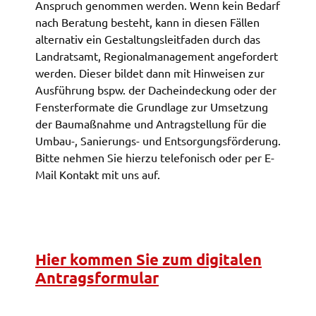
Anspruch genom­men werden. Wenn kein Bedarf
nach Bera­tung besteht, kann in diesen Fällen
Name:
alter­na­tiv ein Gestal­tungs­leit­fa­den durch das
accessibility
Land­rats­amt, Regio­nal­ma­nage­ment ange­for­dert
Anbieter:
werden. Dieser bildet dann mit Hinwei­sen zur
Landratsamt Schweinfurt
Ausfüh­rung bspw. der Dach­ein­de­ckung oder der
Fens­ter­for­ma­te die Grund­la­ge zur Umset­zung
Zweck:
der Baumaß­nah­me und Antrag­stel­lung für die
Kontrast und Schriftgröße
Umbau-, Sanie­rungs- und Entsor­gungs­för­de­rung.
Cookie Laufzeit:
Bitte nehmen Sie hier­zu tele­fo­nisch oder per E-
Session
Mail Kontakt mit uns auf.
EXTERNE MEDIEN
Wir weisen darauf hin, dass die Verarbeitung Ihrer
Hier kommen Sie zum digi­ta­len
Daten bei Aktivierung dieser Auswahlaußerhalb
Antrags­for­mu­lar
des Verantwortungsbereichs des Landratsamtes
Schweinfurt liegt und hierfür ausschließlich die
Datenschutzbestimmungen des Anbieters YouTube