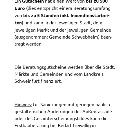
Ein
Gutschein
hat einen Wert von
bis zu 500
Zweck:
Euro
(dies entspricht einem Bera­tungs­um­fang
Speicherung Einwilligung Datenschutzhinweise
von
bis zu 5 Stun­den inkl. Innen­dienst­ar­bei­
Cookie Laufzeit:
ten
) und kann in der jewei­li­gen Stadt, dem
1 Jahr
jewei­li­gen Markt und der jewei­li­gen Gemein­de
(ausge­nom­men: Gemein­de Schweb­heim) bean­
tragt werden.
Frontend Benutzer
Name:
fe_typo_user
Die Bera­tungs­gut­schei­ne werden über die Stadt,
Anbieter:
Märk­te und Gemein­den und vom Land­kreis
Landratsamt Schweinfurt
Schwein­furt finan­ziert.
Zweck:
Anonyme Klickzählung
Hinweis:
für Sanie­run­gen mit gerin­gen baulich-
Cookie Laufzeit:
gestal­te­ri­schen Ände­run­gen der Außen­fas­sa­de
Session
oder des Gesamt­er­schei­nungs­bil­des kann die
Erst­bau­be­ra­tung bei Bedarf frei­wil­lig in
Barrierefreiheit