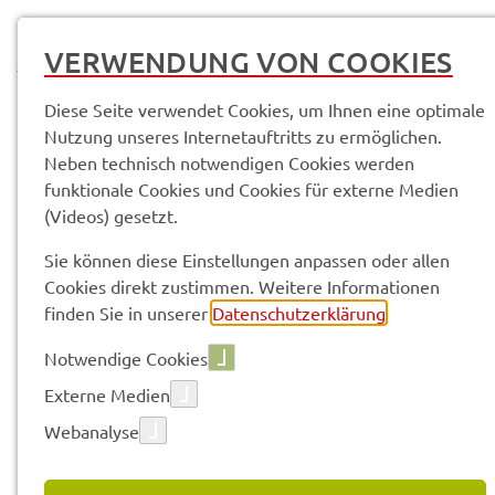
MENÜ
VERWENDUNG VON COOKIES
Diese Seite verwendet Cookies, um Ihnen eine optimale
Nutzung unseres Internetauftritts zu ermöglichen.
Neben technisch notwendigen Cookies werden
Service­leis­tun­gen & Infor­ma­tio­nen
funktionale Cookies und Cookies für externe Medien
Innen­ent­wick­lung Erst­bau­be­ra­tung
(Videos) gesetzt.
Sie können diese Einstellungen anpassen oder allen
Vorle­sen
Cookies direkt zustimmen. Weitere Informationen
finden Sie in unserer
Datenschutzerklärung
.
Notwendige Cookies
INNEN­ENT­WICK­LUNG ERST­
Externe Medien
BAU­BE­RA­TUNG
Webanalyse
Mit der Einfüh­rung von Bera­tungs­gut­schei­nen im