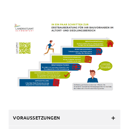
gelten. Auf unserem Onlineangebot sind
Funktionen von YouTube zur Anzeige und
Wiedergabe von Videos eingebunden. Diese
Funktionen werden angeboten durch YouTube, LLC
901 Cherry Ave. San Bruno, CA 94066 USA,
unterliegen also nicht dem Schutzbereich der
Datenschutzgrundverordnung (DSGVO).
Hierbei wird der erweiterte Datenschutzmodus
verwendet, der nach Anbieterangaben eine
Speicherung von Nutzerinformationen erst bei
Wiedergabe des/der Videos in Gang setzt. Wird die
Wiedergabe eingebetteter YouTube-Videos
gestartet, setzt YouTube Cookies ein, um
Informationen über das Nutzerverhalten zu
sammeln. Anders als bei Geltung der DSGVO
werden Sie insofern nicht erst um Einwilligung
VORAUSSETZUNGEN
gebeten. Zudem ist nach dem sog. CLOUD-Act der
USA eine Weitergabe an Regierungsbehörden zu