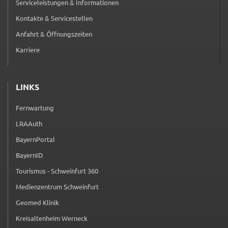
Serviceleistungen & Informationen
Kontakte & Servicestellen
Anfahrt & Öffnungszeiten
Karriere
LINKS
Fernwartung
(externer Link, öffnet in neuem Tab)
LRAAuth
(externer Link, öffnet in neuem Tab)
BayernPortal
(externer Link, öffnet in neuem Tab)
BayernID
(externer Link, öffnet in neuem Tab)
Tourismus - Schweinfurt 360
(externer Link, öffnet in neuem Tab)
Medienzentrum Schweinfurt
(externer Link, öffnet in neuem Tab)
Geomed Klinik
(externer Link, öffnet in neuem Tab)
Kreisaltenheim Werneck
(externer Link, öffnet in neuem Tab)