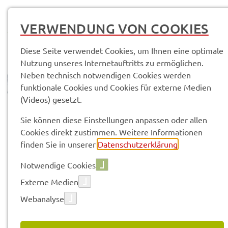
MENÜ
VERWENDUNG VON COOKIES
Diese Seite verwendet Cookies, um Ihnen eine optimale
Nutzung unseres Internetauftritts zu ermöglichen.
Neben technisch notwendigen Cookies werden
funktionale Cookies und Cookies für externe Medien
(Videos) gesetzt.
© Anand Anders
Sach­ge­bie­te & Arbeits­be­rei­che
Sie können diese Einstellungen anpassen oder allen
Abtei­lung 3 - Öffent­li­che Sicher­heit und Ordnung
Cookies direkt zustimmen. Weitere Informationen
Stra­ßen­ver­kehrs­amt (SG 31)
Fahr­erlaub­nis­be­hör­de (31.2)
finden Sie in unserer
Datenschutzerklärung
.
Notwendige Cookies
Vorle­sen
Externe Medien
Webanalyse
FAHR­ERLAUB­NIS­BE­HÖR­DE
(31.2)