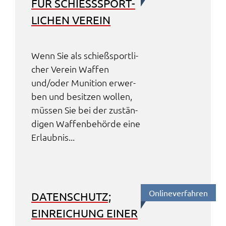
FÜR SCHIESS­SPORT­L
I­CHEN VEREIN
Wenn Sie als schieß­sport­li­
cher Verein Waffen
und/oder Muni­ti­on erwer­
ben und besit­zen wollen,
müssen Sie bei der zustän­
di­gen Waffen­be­hör­de eine
Erlaub­nis...
Online­ver­fah­ren
DATEN­SCHUTZ;
EINREI­CHUNG EINER