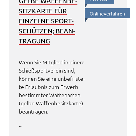
GELBE WAFFEN­BE­
SITZ­KAR­TE FÜR
Online­ver­fah­ren
EINZEL­NE SPORT­
SCHÜT­ZEN; BEAN­
TRA­GUNG
Wenn Sie Mitglied in einem
Schieß­s­port­ver­ein sind,
können Sie eine unbe­fris­te­
te Erlaub­nis zum Erwerb
bestimm­ter Waffen­ar­ten
(gelbe Waffen­be­sitz­kar­te)
bean­tra­gen.
...