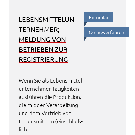
Formu­lar
LEBENS­MIT­TEL­UN­
TER­NEH­MER;
Online­ver­fah­ren
MELDUNG VON
BETRIE­BEN ZUR
REGIS­TRIE­RUNG
Wenn Sie als Lebens­mit­tel­
un­ter­neh­mer Tätig­kei­ten
ausfüh­ren die Produk­ti­on,
die mit der Verar­bei­tung
und dem Vertrieb von
Lebens­mit­teln (einschlie­ß­
lich...