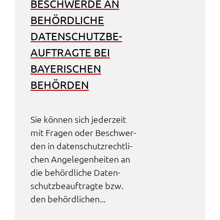
BESCHWER­DE AN
BEHÖRD­LI­CHE
DATEN­SCHUTZ­BE­
AUF­TRAG­TE BEI
BAYE­RI­SCHEN
BEHÖR­DEN
Sie können sich jeder­zeit
mit Fragen oder Beschwer­
den in daten­schutz­recht­li­
chen Ange­le­gen­hei­ten an
die behörd­li­che Daten­
schutz­be­auf­trag­te bzw.
den behörd­li­chen...