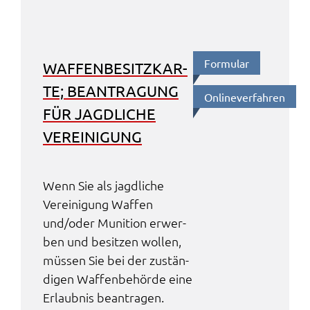
Formu­lar
WAFFEN­BE­SITZ­KAR­
TE; BEAN­TRA­GUNG
Online­ver­fah­ren
FÜR JAGD­LI­CHE
VEREI­NI­GUNG
Wenn Sie als jagd­li­che
Verei­ni­gung Waffen
und/oder Muni­ti­on erwer­
ben und besit­zen wollen,
müssen Sie bei der zustän­
di­gen Waffen­be­hör­de eine
Erlaub­nis bean­tra­gen.