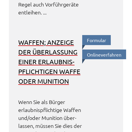
Regel auch Vorführ­ge­rä­te
entlei­hen. ...
Formu­lar
WAFFEN; ANZEI­GE
DER ÜBER­LAS­SUNG
Online­ver­fah­ren
EINER ERLAUB­NIS­
PFLICH­TI­GEN WAFFE
ODER MUNI­TI­ON
Wenn Sie als Bürger
erlaub­nis­pflich­ti­ge Waffen
und/oder Muni­ti­on über­
las­sen, müssen Sie dies der