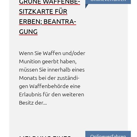
GRÜNE WAFFEN­BE­
SITZ­KAR­TE FÜR
ERBEN; BEAN­TRA­
GUNG
Wenn Sie Waffen und/oder
Muni­ti­on geerbt haben,
müssen Sie inner­halb eines
Monats bei der zustän­di­
gen Waffen­be­hör­de eine
Erlaub­nis für den weite­ren
Besitz der...
Online­ver­fah­ren