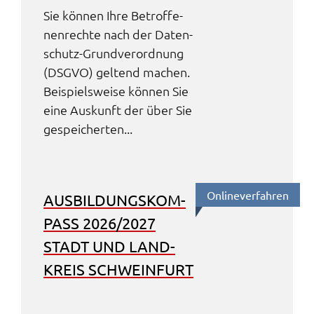
Sie können Ihre Betrof­fe­
nen­rech­te nach der Daten­
schutz-Grund­ver­ord­nung
(DSGVO) geltend machen.
Beispiels­wei­se können Sie
eine Auskunft der über Sie
gespei­cher­ten...
Online­ver­fah­ren
AUSBIL­DUNGS­KOM­
PASS 2026/2027
STADT UND LAND­
KREIS SCHWEIN­FURT