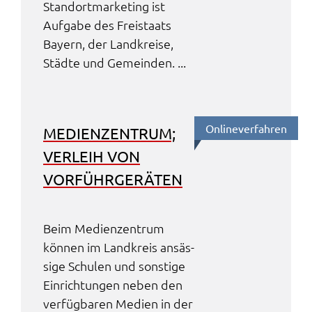
Stand­ort­mar­ke­ting ist
Aufga­be des Frei­staats
Bayern, der Land­krei­se,
Städ­te und Gemein­den. ...
Online­ver­fah­ren
MEDI­EN­ZEN­TRUM;
VERLEIH VON
VORFÜHR­GE­RÄ­TEN
Beim Medi­en­zen­trum
können im Land­kreis ansäs­
si­ge Schu­len und sons­ti­ge
Einrich­tun­gen neben den
verfüg­ba­ren Medi­en in der