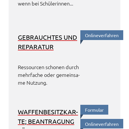
wenn bei Schü­le­rin­nen...
Online­ver­fah­ren
GEBRAUCH­TES UND
REPA­RA­TUR
Ressour­cen scho­nen durch
mehr­fa­che oder gemein­sa­
me Nutzung.
Formu­lar
WAFFEN­BE­SITZ­KAR­
TE; BEAN­TRA­GUNG
Online­ver­fah­ren