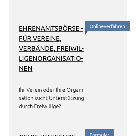
Online­ver­fah­ren
EHREN­AMTS­BÖR­SE -
FÜR VEREI­NE,
VERBÄN­DE, FREI­WIL­
LI­GEN­OR­GA­NI­SA­TIO­
NEN
Ihr Verein oder Ihre Orga­ni­
sa­ti­on sucht Unter­stüt­zung
durch Frei­wil­li­ge?
Formu­lar