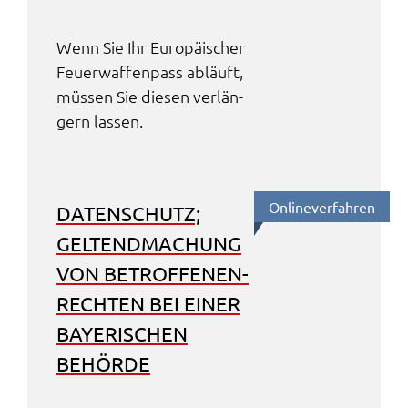
Wenn Sie Ihr Euro­päi­scher
Feuer­waf­fen­pass abläuft,
müssen Sie diesen verlän­
gern lassen.
Online­ver­fah­ren
DATEN­SCHUTZ;
GELTEND­MA­CHUNG
VON BETROF­FE­NEN­
RECH­TEN BEI EINER
BAYE­RI­SCHEN
BEHÖR­DE