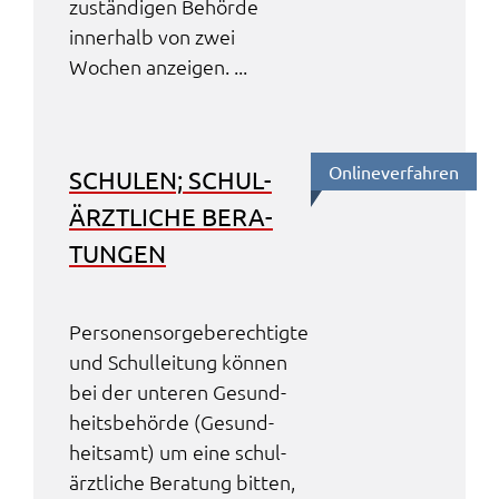
zustän­di­gen Behör­de
inner­halb von zwei
Wochen anzei­gen. ...
Online­ver­fah­ren
SCHU­LEN; SCHUL­
ÄRZT­LI­CHE BERA­
TUN­GEN
Perso­nen­sor­ge­be­rech­tig­te
und Schul­lei­tung können
bei der unte­ren Gesund­
heits­be­hör­de (Gesund­
heits­amt) um eine schul­
ärzt­li­che Bera­tung bitten,