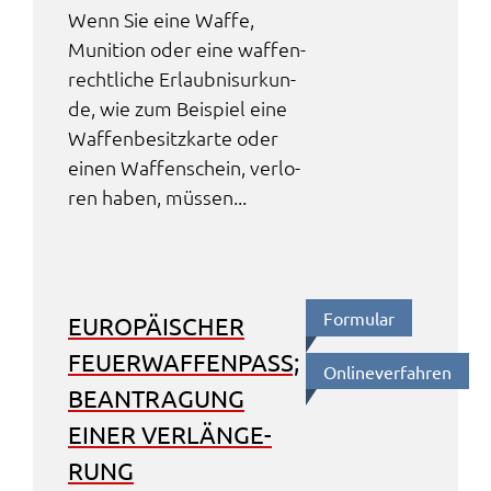
Wenn Sie eine Waffe,
Muni­ti­on oder eine waffen­
recht­li­che Erlaub­nis­ur­kun­
de, wie zum Beispiel eine
Waffen­be­sitz­kar­te oder
einen Waffen­schein, verlo­
ren haben, müssen...
Formu­lar
EURO­PÄI­SCHER
FEUER­WAF­FEN­PASS;
Online­ver­fah­ren
BEAN­TRA­GUNG
EINER VERLÄN­GE­
RUNG