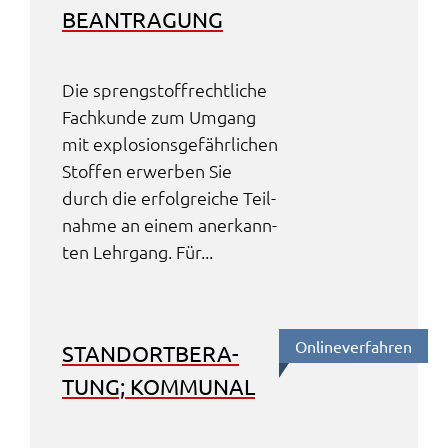
BEAN­TRA­GUNG
Die spreng­stoff­recht­li­che
Fach­kun­de zum Umgang
mit explo­si­ons­ge­fähr­li­chen
Stof­fen erwer­ben Sie
durch die erfolg­rei­che Teil­
nah­me an einem aner­kann­
ten Lehr­gang. Für...
Online­ver­fah­ren
STAND­ORT­BE­RA­
TUNG; KOMMU­NAL