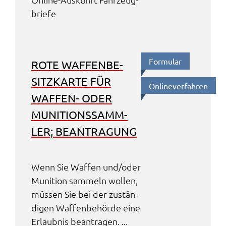
brie­fe
Formu­lar
ROTE WAFFEN­BE­
SITZ­KAR­TE FÜR
Online­ver­fah­ren
WAFFEN- ODER
MUNI­TI­ONS­SAMM­
LER; BEAN­TRA­GUNG
Wenn Sie Waffen und/oder
Muni­ti­on sammeln wollen,
müssen Sie bei der zustän­
di­gen Waffen­be­hör­de eine
Erlaub­nis bean­tra­gen. ...