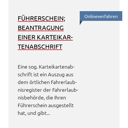
Online­ver­fah­ren
FÜHRER­SCHEIN;
BEAN­TRA­GUNG
EINER KARTEI­KAR­
TEN­AB­SCHRIFT
Eine sog. Kartei­kar­ten­ab­
schrift ist ein Auszug aus
dem örtli­chen Fahr­erlaub­
nis­re­gis­ter der Fahr­erlaub­
nis­be­hör­de, die Ihren
Führer­schein ausge­stellt
hat, und gibt...