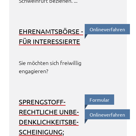
Schwein­furt bezie­hen. ...
Online­ver­fah­ren
EHREN­AMTS­BÖR­SE -
FÜR INTER­ES­SIER­TE
Sie möch­ten sich frei­wil­lig
enga­gie­ren?
Formu­lar
SPRENG­STOFF­
RECHT­LI­CHE UNBE­
Online­ver­fah­ren
DENK­LICH­KEITS­BE­
SCHEI­NI­GUNG;