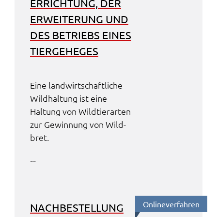
ERRICH­TUNG, DER
ERWEI­TE­RUNG UND
DES BETRIEBS EINES
TIER­GE­HE­GES
Eine land­wirt­schaft­li­che
Wild­hal­tung ist eine
Haltung von Wild­tier­ar­ten
zur Gewin­nung von Wild­
bret.
...
Online­ver­fah­ren
NACH­BE­STEL­LUNG