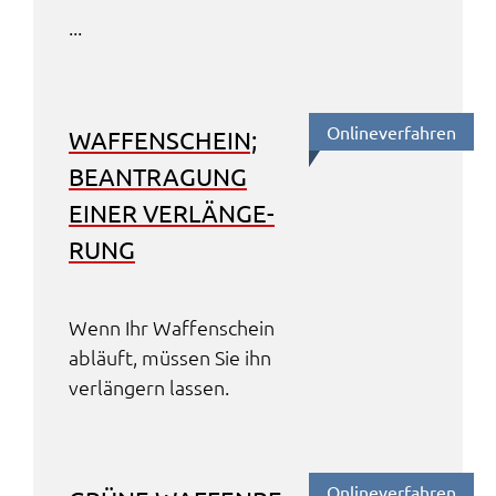
...
Online­ver­fah­ren
WAFFEN­SCHEIN;
BEAN­TRA­GUNG
EINER VERLÄN­GE­
RUNG
Wenn Ihr Waffen­schein
abläuft, müssen Sie ihn
verlän­gern lassen.
Online­ver­fah­ren