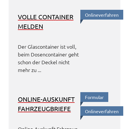
Online­ver­fah­ren
VOLLE CONTAI­NER
MELDEN
Der Glas­con­tai­ner ist voll,
beim Dosen­con­tai­ner geht
schon der Deckel nicht
mehr zu ...
Formu­lar
ONLINE-AUSKUNFT
FAHR­ZEUG­BRIE­FE
Online­ver­fah­ren
Online-Auskunft Fahr­zeug­