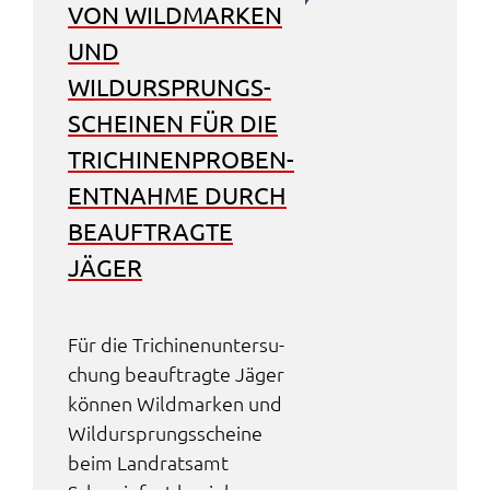
VON WILD­MAR­KEN
UND
WILDURSPRUNGS­
SCHEI­NEN FÜR DIE
TRICHI­NEN­PRO­BEN­
ENT­NAH­ME DURCH
BEAUF­TRAG­TE
JÄGER
Für die Trichi­nen­un­ter­su­
chung beauf­trag­te Jäger
können Wild­mar­ken und
Wildursprungs­schei­ne
beim Land­rats­amt