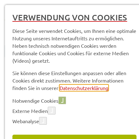
MENÜ
VERWENDUNG VON COOKIES
Diese Seite verwendet Cookies, um Ihnen eine optimale
Nutzung unseres Internetauftritts zu ermöglichen.
Neben technisch notwendigen Cookies werden
funktionale Cookies und Cookies für externe Medien
(Videos) gesetzt.
© Anand Anders
Land­rats­amt
Service­leis­tun­gen & Infor­ma­tio­nen
Sie können diese Einstellungen anpassen oder allen
Cookies direkt zustimmen. Weitere Informationen
finden Sie in unserer
Datenschutzerklärung
.
Vorle­sen
Notwendige Cookies
Externe Medien
SERVICE­LEIS­TUN­GEN & INFOR­
Webanalyse
MA­TIO­NEN