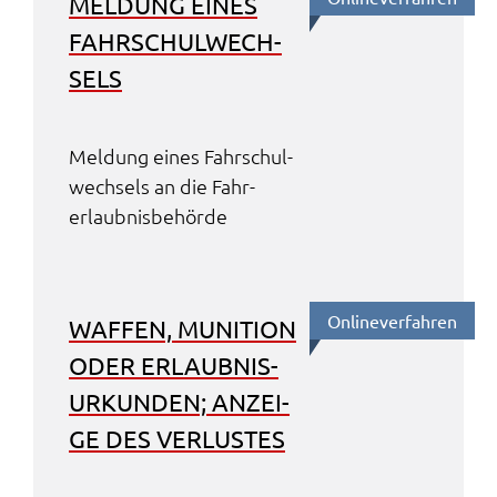
MELDUNG EINES
FAHR­SCHUL­WECH­
SELS
Meldung eines Fahr­schul­
wech­sels an die Fahr­
erlaub­nis­be­hör­de
Online­ver­fah­ren
WAFFEN, MUNI­TI­ON
ODER ERLAUB­NIS­
UR­KUN­DEN; ANZEI­
GE DES VERLUS­TES