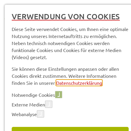
MENÜ
VERWENDUNG VON COOKIES
Diese Seite verwendet Cookies, um Ihnen eine optimale
Nutzung unseres Internetauftritts zu ermöglichen.
Neben technisch notwendigen Cookies werden
Service­leis­tun­gen & Infor­ma­tio­nen
funktionale Cookies und Cookies für externe Medien
Scha­dens­mel­der Rad- und Wander­we­ge
(Videos) gesetzt.
Sie können diese Einstellungen anpassen oder allen
Vorle­sen
Cookies direkt zustimmen. Weitere Informationen
finden Sie in unserer
Datenschutzerklärung
.
Notwendige Cookies
SCHA­DENS­MEL­DER RAD- UND
Externe Medien
WANDER­WE­GE
Webanalyse
Schä­den an Rad- und Wander­we­gen können Sie über