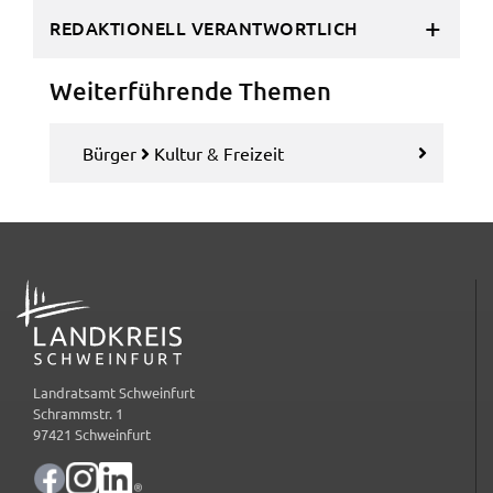
REDAKTIONELL VERANTWORTLICH
Name:
accessibility
Weiter­füh­ren­de Themen
Anbieter:
Landratsamt Schweinfurt
Bürger
Kultur & Frei­zeit
Zweck:
Kontrast und Schriftgröße
Cookie Laufzeit:
Session
ADRESSE
EXTERNE MEDIEN
Wir weisen darauf hin, dass die Verarbeitung Ihrer
Landratsamt Schweinfurt
Daten bei Aktivierung dieser Auswahlaußerhalb
Schrammstr. 1
des Verantwortungsbereichs des Landratsamtes
97421 Schweinfurt
Schweinfurt liegt und hierfür ausschließlich die
Datenschutzbestimmungen des Anbieters YouTube