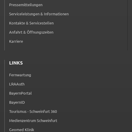
Pressemitteilungen
Serviceleistungen & Informationen
Kontakte & Servicestellen
Anfahrt & Öffnungszeiten
Karriere
LINKS
Fernwartung
(externer Link, öffnet in neuem Tab)
LRAAuth
(externer Link, öffnet in neuem Tab)
BayernPortal
(externer Link, öffnet in neuem Tab)
BayernID
(externer Link, öffnet in neuem Tab)
Tourismus - Schweinfurt 360
(externer Link, öffnet in neuem Tab)
Medienzentrum Schweinfurt
(externer Link, öffnet in neuem Tab)
Geomed Klinik
(externer Link, öffnet in neuem Tab)