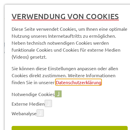
MENÜ
VERWENDUNG VON COOKIES
Diese Seite verwendet Cookies, um Ihnen eine optimale
Nutzung unseres Internetauftritts zu ermöglichen.
Neben technisch notwendigen Cookies werden
funktionale Cookies und Cookies für externe Medien
(Videos) gesetzt.
© Anand Anders
Sach­ge­bie­te & Arbeits­be­rei­che
Sie können diese Einstellungen anpassen oder allen
Abtei­lung 3 - Öffent­li­che Sicher­heit und Ordnung
Cookies direkt zustimmen. Weitere Informationen
Stra­ßen­ver­kehrs­amt (SG 31)
finden Sie in unserer
Datenschutzerklärung
.
Notwendige Cookies
Vorle­sen
Externe Medien
Webanalyse
STRA­SSEN­VER­KEHRS­AMT (SG 3
1)