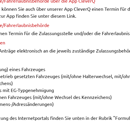
le/Fahr­erlaub­nis­be­hör­de über die App CleverQ
ng können Sie auch über unse­rer App CleverQ einen Termin für die
os zur App finden Sie unter diesem Link.
en
e/Fahr­erlaub­nis­be­hör­de
rt
n Termin für die Zulas­sungs­stel­le und/oder die Fahr­erlaub­nis
gen
ten.
nträ­ge elek­tro­nisch an die jeweils zustän­di­ge Zulas­sungs­be­h
Tube
.
LC
ung) eines Fahr­zeu­ges
n
etrieb gesetz­ten Fahr­zeu­ges (mit/ohne Halter­wech­sel, mit/ohne
­chens)
es mit EG-Typge­neh­mi­gung
­nen Fahr­zeu­ges (mit/ohne Wech­sel des Kenn­zei­chens)
mens-/Adress­än­de­run­gen)
ng
ung des Inter­net­por­tals finden Sie unten in der Rubrik "Formu­l
ter
 um