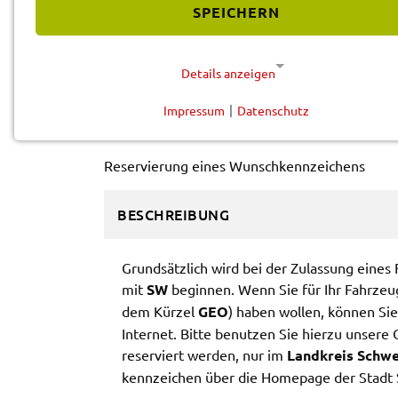
SPEICHERN
Vorle­sen
Details anzeigen
WUNSCH­KENN­ZEI­CHEN
Impressum
|
Datenschutz
NOTWENDIGE COOKIES
Diese Cookies werden für eine reibungslose Funktion
Reser­vie­rung eines Wunsch­kenn­zei­chens
unserer Website benötigt.
BESCHREIBUNG
Cookie für Datenschutzhinweise
Name:
cookie_consent
Grund­sätz­lich wird bei der Zulas­sung eines F
Anbieter:
Landratsamt Schweinfurt
mit
SW
begin­nen. Wenn Sie für Ihr Fahr­zeug 
dem Kürzel
GEO
) haben wollen, können Sie 
Zweck:
Speicherung Einwilligung
Inter­net. Bitte benut­zen Sie hier­zu unse­re
Datenschutzhinweise
reser­viert werden, nur im
Land­kreis Schwe
Cookie Laufzeit:
1 Jahr
kenn­zei­chen über die Home­page der Stadt S