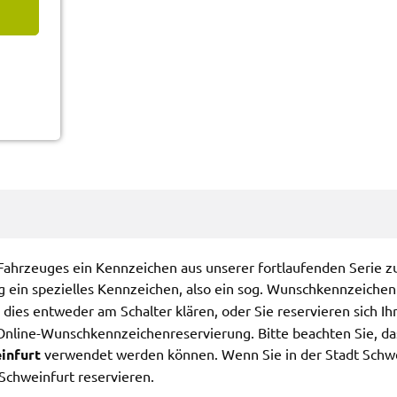
ahr­zeu­ges ein Kenn­zei­chen aus unse­rer fort­lau­fen­den Serie zu
ein spezi­el­les Kenn­zei­chen, also ein sog. Wunsch­kenn­zei­chen
dies entwe­der am Schal­ter klären, oder Sie reser­vie­ren sich 
 Online-Wunsch­kenn­zei­chen­re­ser­vie­rung. Bitte beach­ten Sie, 
in­furt
verwen­det werden können. Wenn Sie in der Stadt Schwe
chwein­furt reser­vie­ren.