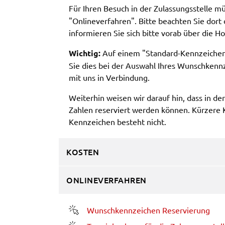
Für Ihren Besuch in der Zulas­sungs­stel­le 
Frontend Benutzer
"Online­ver­fah­ren". Bitte beach­ten Sie dort 
infor­mie­ren Sie sich bitte vorab über die 
Name:
fe_typo_user
Wich­tig:
Auf einem "Stan­dard-Kenn­zei­ch
Anbieter:
Landratsamt Schweinfurt
Sie dies bei der Auswahl Ihres Wunsch­kenn­zei­
Zweck:
Anonyme Klickzählung
mit uns in Verbin­dung.
Cookie Laufzeit:
Session
Weiter­hin weisen wir darauf hin, dass in der
Zahlen reser­viert werden können. Kürze­re K
Kenn­zei­chen besteht nicht.
Barrierefreiheit
Name:
accessibility
KOSTEN
Anbieter:
Landratsamt Schweinfurt
ONLINEVERFAHREN
Zweck:
Kontrast und Schriftgröße
Cookie Laufzeit:
Session
Wunsch­kenn­zei­chen Reser­vie­rung
(öffnet in neuem Fens­ter)