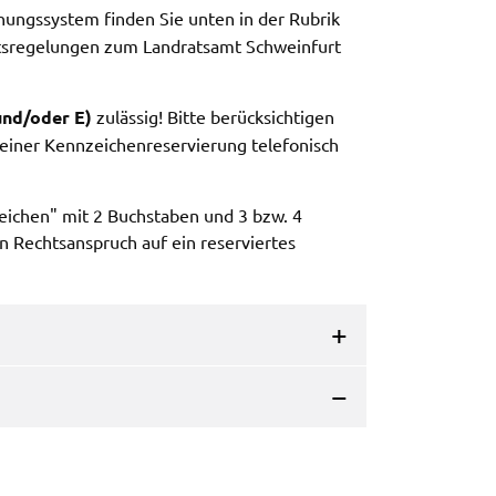
ungs­sys­tem finden Sie unten in der Rubrik
tts­re­ge­lun­gen zum Land­rats­amt Schwein­furt
 und/oder E)
zuläs­sig! Bitte berück­sich­ti­gen
ner Kenn­zei­chen­re­ser­vie­rung tele­fo­nisch
ei­chen" mit 2 Buch­sta­ben und 3 bzw. 4
Rechts­an­spruch auf ein reser­vier­tes