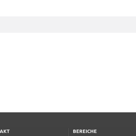
d
it
ite
d in
e
AKT
BEREICHE