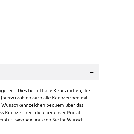
ge­teilt. Dies betrifft alle Kenn­zei­chen, die
 (hier­zu zählen auch alle Kenn­zei­chen mit
Ihr Wunsch­kenn­zei­chen bequem über das
dass Kenn­zei­chen, die über unser Portal
in­furt wohnen, müssen Sie Ihr Wunsch­