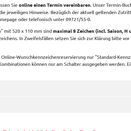
müssen Sie
online einen Termin verein­ba­ren
. Unser Termin-Buch
die jewei­li­gen Hinwei­se. Bezüg­lich der aktu­ell gelten­den Zutri
Home­page oder tele­fo­nisch unter 09721/55-0.
en" mit 520 x 110 mm sind
maxi­mal 8 Zeichen (incl. Saison, H
chens. In Zwei­fels­fäl­len setzen Sie sich zur Klärung bitte vor ei
 Online-Wunsch­kenn­zei­chen­re­ser­vie­rung nur "Stan­dard-Kenn­z
ombi­na­tio­nen können nur am Schal­ter ausge­ge­ben werden. Ein 