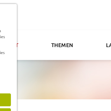
n
ies
ATSAMT
THEMEN
L
ies
en