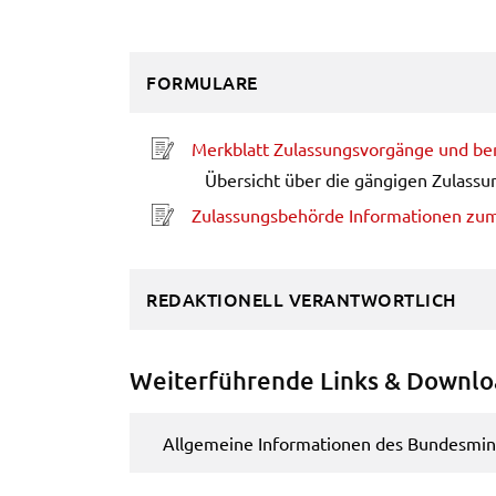
Informationen über das Nutzerverhalten zu sammeln.
Anders als bei Geltung der DSGVO werden Sie insofer
nicht erst um Einwilligung gebeten. Zudem ist nach d
FORMULARE
sog. CLOUD-Act der USA eine Weitergabe an
Regierungsbehörden zu ermöglichen.
Merk­blatt Zulas­sungs­vor­gän­ge und ben
(öffnet in neuem Fens­ter)
Weitere Informationen finden Sie in
Über­sicht über die gängi­gen Zulas­sun
unseren
Datenschutzhinweisen
Zulas­sungs­be­hör­de Infor­ma­tio­nen z
(öffnet in neuem Fens­ter)
YouTube
Anbieter:
YouTube
REDAKTIONELL VERANTWORTLICH
Zweck:
Einwilligung erweiterter
Datenschutzmodus Youtube Videos
Weiter­füh­ren­de Links & Down­l
Google Maps
Allge­mei­ne Infor­ma­tio­nen des Bundes­mi­nis
Name:
consent-google-maps