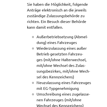
Zweck:
Sie haben die Möglich­keit, folgen­de
Speicherung Einwilligung Datenschutzhinweise
Anträ­ge elek­tro­nisch an die jeweils
zustän­di­ge Zulas­sungs­be­hör­de zu
Cookie Laufzeit:
rich­ten. Ein Besuch dieser Behör­de
1 Jahr
kann damit entfal­len.
Frontend Benutzer
Außer­be­trieb­set­zung (Abmel­
dung) eines Fahr­zeu­ges
Name:
Wieder­zu­las­sung eines außer
fe_typo_user
Betrieb gesetz­ten Fahr­zeu­
ges (mit/ohne Halter­wech­sel,
Anbieter:
Landratsamt Schweinfurt
mit/ohne Wech­sel des Zulas­
sungs­be­zir­kes, mit/ohne Wech­
Zweck:
sel des Kenn­zei­chens)
Anonyme Klickzählung
Neuzu­las­sung eines Fahr­zeu­ges
Cookie Laufzeit:
mit EG-Typge­neh­mi­gung
Session
Umschrei­bung eines zuge­las­se­
nen Fahr­zeu­ges (mit/ohne
Wech­sel des Kenn­zei­chens)
Barrierefreiheit