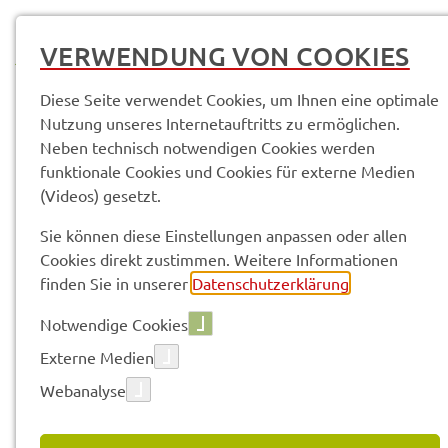
MENÜ
VERWENDUNG VON COOKIES
Diese Seite verwendet Cookies, um Ihnen eine optimale
Nutzung unseres Internetauftritts zu ermöglichen.
Neben technisch notwendigen Cookies werden
Service­leis­tun­gen & Infor­ma­tio­nen
Neuzu­las­sung eines Fahr­zeu­ges
funktionale Cookies und Cookies für externe Medien
(Videos) gesetzt.
Vorle­sen
Sie können diese Einstellungen anpassen oder allen
Cookies direkt zustimmen. Weitere Informationen
finden Sie in unserer
Datenschutzerklärung
.
NEUZU­LAS­SUNG EINES FAHR­
Notwendige Cookies
ZEU­GES
Externe Medien
Webanalyse
Erst­ma­li­ge Zulas­sung eines fabrik­neu­en Fahr­zeu­ges