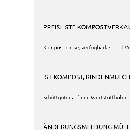
Cookie Laufzeit:
Session
PREIS­LIS­TE KOMPOST­VER­KA
Kompost­prei­se, Verfüg­bar­keit und Ve
IST KOMPOST, RINDEN­MULC
Schütt­gü­ter auf den Wert­stoff­hö­fen
ÄNDE­RUNGS­MEL­DUNG MÜLL­GE