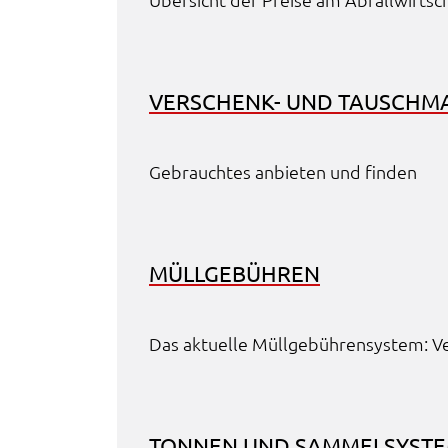
Anbieter:
Google Maps
Zweck:
Anzeige Google Kartendienst
VERSCHENK- UND TAUSCH­M
BayernAtlas
Name:
bayern_atlas
Gebrauch­tes anbie­ten und finden
Anbieter:
Landesamt für Digitalisierung, Breitban
und Vermessung
Zweck:
Anzeige Online Kartendienst
MÜLL­GE­BÜH­REN
WEBANALYSE
Das aktu­el­le Müll­ge­büh­ren­sys­tem:
Unser Webanalyse-Tool Matomo verwendet Cookies. M
diesen Cookies können wir die Nutzung unserer Webse
analysieren und beispielsweise ermitteln, wie häufig un
welcher Reihenfolge unsere Seiten besucht werden. Si
TONNEN UND SAMMEL­SYS­TE­