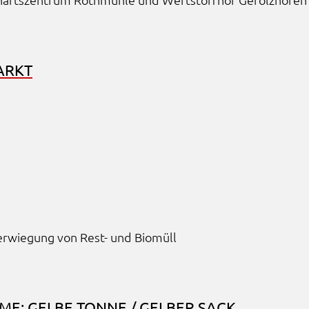
ARKT
d
 Verwie­gung von Rest- und Biomüll
it
ite
d in
e
ME: GELBE TONNE / GELBER SACK