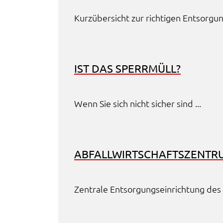
EXTERNE MEDIEN
Kurz­über­sicht zur rich­ti­gen Entsor­g
Wir weisen darauf hin, dass die Verarbeitung Ihrer Dat
bei Aktivierung dieser Auswahlaußerhalb des
Verantwortungsbereichs des Landratsamtes Schweinfu
liegt und hierfür ausschließlich die
IST DAS SPERR­MÜLL?
Datenschutzbestimmungen des Anbieters YouTube gel
Auf unserem Onlineangebot sind Funktionen von You
zur Anzeige und Wiedergabe von Videos eingebunden
Wenn Sie sich nicht sicher sind ...
Diese Funktionen werden angeboten durch YouTube, L
901 Cherry Ave. San Bruno, CA 94066 USA, unterliege
also nicht dem Schutzbereich der
Datenschutzgrundverordnung (DSGVO).
ABFALL­WIRT­SCHAFTS­ZEN­TR
Hierbei wird der erweiterte Datenschutzmodus
verwendet, der nach Anbieterangaben eine Speicheru
Zentra­le Entsor­gungs­ein­rich­tung des 
von Nutzerinformationen erst bei Wiedergabe des/der
Videos in Gang setzt. Wird die Wiedergabe eingebette
YouTube-Videos gestartet, setzt YouTube Cookies ein,