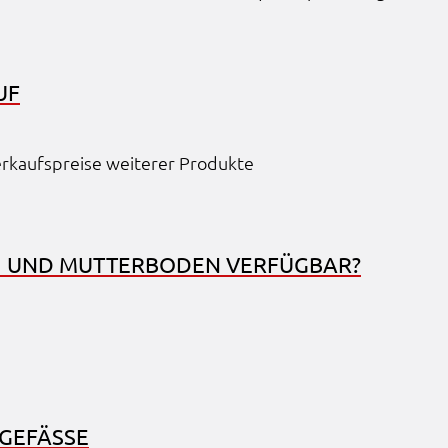
UF
rkaufs­prei­se weite­rer Produk­te
H UND MUTTER­BO­DEN VERFÜG­BAR?
­FÄ­SSE