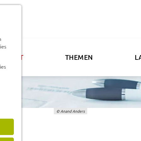
n
ies
ATSAMT
THEMEN
L
ies
© Anand Anders