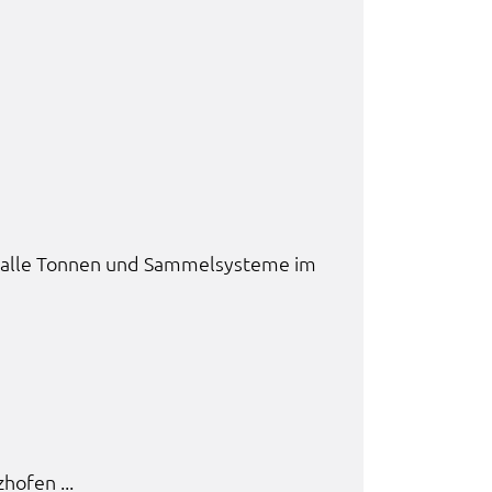
ie alle Tonnen und Sammel­sys­te­me im
­hofen ...