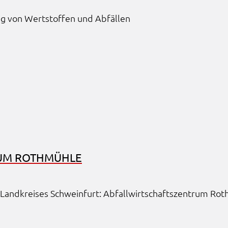
ung von Wert­stof­fen und Abfäl­len
en
rt
ten.
Tube
.
LC
n
UM ROTH­MÜH­LE
ng
Land­krei­ses Schwein­furt: Abfall­wirt­schafts­zen­trum Roth­
ter
 um