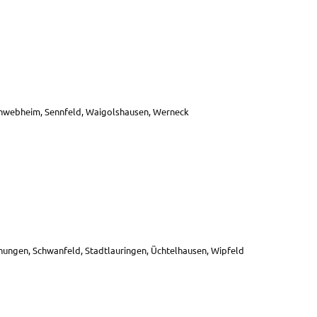
n
em
Schweb­heim, Senn­feld, Waigols­hau­sen, Werneck
­nun­gen, Schwan­feld, Stadt­lau­rin­gen, Üchtel­hau­sen, Wipfeld