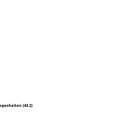
d
e­gen­hei­ten (43.2)
it
ite
d in
e