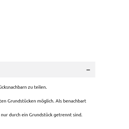
tücks­nach­barn zu teilen.
ten Grund­stü­cken möglich. Als benach­bart
 nur durch ein Grund­stück getrennt sind.