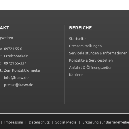
AKT
BEREICHE
szeiten
Startseite
Pressemitteilungen
0 9 7 2 1 5 5 0
:
09721 55-0
Serviceleistungen & Informationen
:
Erreichbarkeit
Kontakte & Servicestellen
0 9 7 2 1 5 5 3 3 7
:
09721 55-337
Anfahrt & Öffnungszeiten
(öffnet in neuem Tab)
t:
Zum Kontaktformular
Karriere
info@lrasw.de
presse@lrasw.de
e
Impressum
Datenschutz
Social Media
Erklärung zur Barrierefreihe