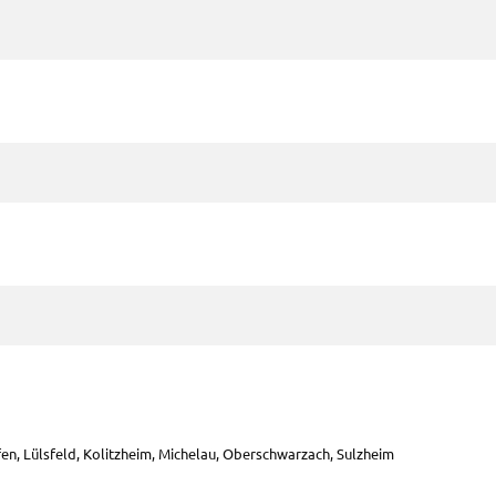
en
rt
ten.
Tube
.
LC
n
ng
en, Lüls­feld, Kolitz­heim, Miche­lau, Ober­schwar­zach, Sulz­heim
ter
 um