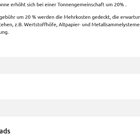
ton­ne erhöht sich bei einer Tonnen­ge­mein­schaft um 20% .
­ge­bühr um 20 % werden die Mehr­kos­ten gedeckt, die erwar­tung
e­hen, z.B. Wert­stoff­hö­fe, Altpa­pier- und Metall­sam­me­lys­te­me
lung.
oads