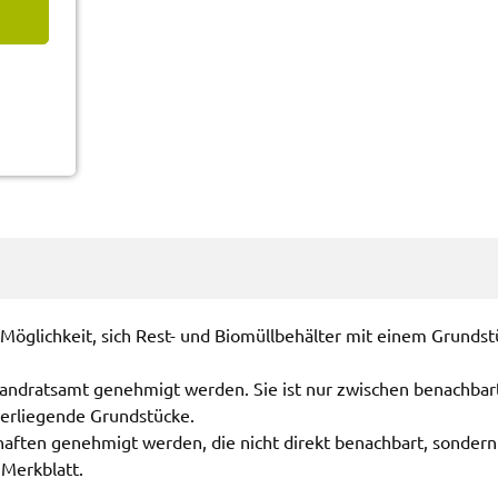
 Möglich­keit, sich Rest- und Biomüll­be­häl­ter mit einem Grund­s
nd­rats­amt geneh­migt werden. Sie ist nur zwischen benach­bar­
r­lie­gen­de Grund­stü­cke.
haf­ten geneh­migt werden, die nicht direkt benach­bart, sondern
Merk­blatt.