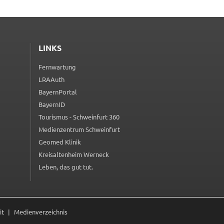
LINKS
Fernwartung
(externer Link, öffnet in neuem Tab)
LRAAuth
(externer Link, öffnet in neuem Tab)
BayernPortal
(externer Link, öffnet in neuem Tab)
BayernID
(externer Link, öffnet in neuem Tab)
Tourismus - Schweinfurt 360
(externer Link, öffnet in neuem Tab)
Medienzentrum Schweinfurt
(externer Link, öffnet in neuem Tab)
Geomed Klinik
(externer Link, öffnet in neuem Tab)
Kreisaltenheim Werneck
(externer Link, öffnet in neuem Tab)
Leben, das gut tut.
(externer Link, öffnet in neuem Tab)
it
Medienverzeichnis