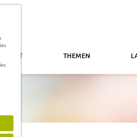
n
ies
ATSAMT
THEMEN
L
ies
aft