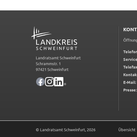
bleiben dabei als Nutzer anonym.
_pk_id
Name:
_pk_id
ADRESSE
KONT
Anbieter:
Landratsamt Schweinfurt
Öffnung
Zweck:
Erzeugt statistische Daten darüber, wie
Telefon
der Besucher die Website nutzt.
Landratsamt Schweinfurt
Service
Schrammstr. 1
Telefax
Cookie Laufzeit:
2 Stunden
97421 Schweinfurt
Kontak
E-Mail:
_pk_ses
Presse:
Name:
_pk_ses
Anbieter:
Landratsamt Schweinfurt
Zweck:
Kurzzeitiges Cookie, um vorübergehend
Daten des Besuchs zu speichern.
© Landratsamt Schweinfurt, 2026
Übersicht