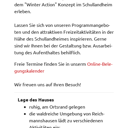
dem "Winter Action" Konzept im Schul­land­heim
Name:
erle­ben.
accessibility
Lassen Sie sich von unse­ren Programm­an­ge­bo­
Anbieter:
ten und den attrak­ti­ven Frei­zeit­ak­ti­vi­tä­ten in der
Landratsamt Schweinfurt
Nähe des Schul­land­hei­mes inspi­rie­ren. Gerne
Zweck:
sind wir Ihnen bei der Gestal­tung bzw. Ausar­bei­
Kontrast und Schriftgröße
tung des Aufent­hal­tes behilf­lich.
Cookie Laufzeit:
Freie Termi­ne finden Sie in unserm
Online-Bele­
Session
gungs­ka­len­der
Wir freu­en uns auf Ihren Besuch!
EXTERNE MEDIEN
Wir weisen darauf hin, dass die Verarbeitung Ihrer
Lage des Hauses
Daten bei Aktivierung dieser Auswahlaußerhalb
ruhig, am Orts­rand gele­gen
des Verantwortungsbereichs des Landratsamtes
die wald­rei­che Umge­bung von Reich­
Schweinfurt liegt und hierfür ausschließlich die
manns­hau­sen lädt zu verschie­de­nen
Datenschutzbestimmungen des Anbieters YouTube
Akti­vi­tä­ten ein: