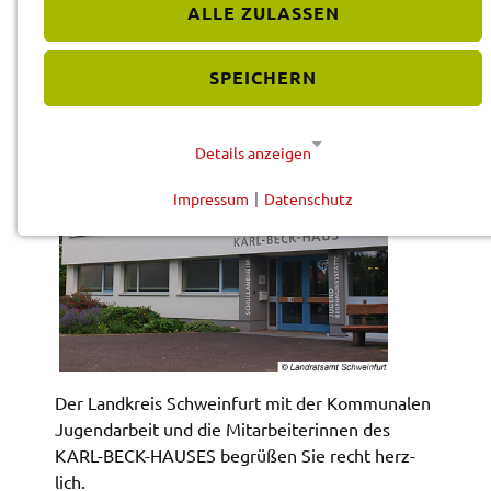
ALLE ZULASSEN
.
BESCHREIBUNG
SPEICHERN
Details anzeigen
Impressum
|
Datenschutz
NOTWENDIGE COOKIES
Diese Cookies werden für eine reibungslose
Funktion unserer Website benötigt.
Cookie für Datenschutzhinweise
Name:
cookie_consent
Der Land­kreis Schwein­furt mit der Kommu­na­len
Jugend­ar­beit und die Mitar­bei­te­rin­nen des
Anbieter:
KARL-BECK-HAUSES begrü­ßen Sie recht herz­
Landratsamt Schweinfurt
lich.