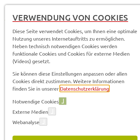
MENÜ
VERWENDUNG VON COOKIES
Diese Seite verwendet Cookies, um Ihnen eine optimale
Nutzung unseres Internetauftritts zu ermöglichen.
Neben technisch notwendigen Cookies werden
Service­leis­tun­gen & Infor­ma­tio­nen
funktionale Cookies und Cookies für externe Medien
Karl-Beck-Haus Schul­land­heim und Jugend­be­geg­nungs­stät­te
(Videos) gesetzt.
Sie können diese Einstellungen anpassen oder allen
Vorle­sen
Cookies direkt zustimmen. Weitere Informationen
finden Sie in unserer
Datenschutzerklärung
.
Notwendige Cookies
KARL-BECK-HAUS SCHUL­
Externe Medien
LAND­HEIM UND JUGEND­BE­
Webanalyse
GEG­NUNGS­STÄT­TE