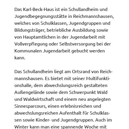
Zweck:
Das Karl-Beck-Haus ist ein Schul­land­heim und
Speicherung Einwilligung Datenschutzhinweise
Jugend­be­geg­nungs­stät­te in Reich­manns­hau­sen,
Cookie Laufzeit:
welches von Schul­klas­sen, Jugend­grup­pen und
1 Jahr
Bildungs­trä­ger, betrieb­li­che Ausbil­dung sowie
von Haupt­amt­li­chen in der Jugend­ar­beit mit
Frontend Benutzer
Voll­ver­pfle­gung oder Selbst­ver­sor­gung bei der
Kommu­na­len Jugend­ar­beit gebucht werden
Name:
kann.
fe_typo_user
Das Schul­land­heim liegt am Orts­rand von Reich­
Anbieter:
Landratsamt Schweinfurt
manns­hau­sen. Es bietet mit seiner Multi­funk­ti­
ons­hal­le, dem abwechs­lungs­reich gestal­te­ten
Zweck:
Außen­ge­län­de sowie dem Schwer­punkt Wald
Anonyme Klickzählung
und Wald­wirt­schaft und einem neu ange­leg­ten
Cookie Laufzeit:
Sinnes­par­cours, einen erleb­nis­rei­chen und
Session
abwechs­lungs­rei­chen Aufent­halt für Schul­klas­
sen sowie Kinder- und Jugend­grup­pen. Auch im
Winter kann man eine span­nen­de Woche mit
Barrierefreiheit