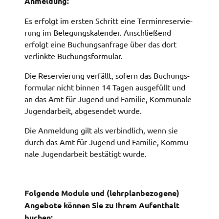
Anmel­dung:
ermöglichen.
Es erfolgt im ersten Schritt eine Termin­re­ser­vie­
Weitere Informationen finden Sie in
rung im Bele­gungs­ka­len­der. Anschlie­ßend
unseren
Datenschutzhinweisen
erfolgt eine Buchungs­an­fra­ge über das dort
verlink­te Buchungs­for­mu­lar.
YouTube
Die Reser­vie­rung verfällt, sofern das Buchungs­
Anbieter:
for­mu­lar nicht binnen 14 Tagen ausge­füllt und
YouTube
an das Amt für Jugend und Fami­lie, Kommu­na­le
Jugend­ar­beit, abge­sen­det wurde.
Zweck:
Einwilligung erweiterter Datenschutzmodus
Die Anmel­dung gilt als verbind­lich, wenn sie
Youtube Videos
durch das Amt für Jugend und Fami­lie, Kommu­
na­le Jugend­ar­beit bestä­tigt wurde.
Google Maps
Name:
consent-google-maps
Folgen­de Modu­le und (lehr­plan­be­zo­ge­ne)
Ange­bo­te können Sie zu Ihrem Aufent­halt
Anbieter:
buchen: