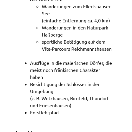
gelten. Auf unserem Onlineangebot sind
Wande­run­gen zum Ellerts­häu­ser
Funktionen von YouTube zur Anzeige und
See
Wiedergabe von Videos eingebunden. Diese
(einfa­che Entfer­nung ca. 4,0 km)
Funktionen werden angeboten durch YouTube, LLC
Wande­run­gen in den Natur­park
901 Cherry Ave. San Bruno, CA 94066 USA,
Haßber­ge
unterliegen also nicht dem Schutzbereich der
sport­li­che Betä­ti­gung auf dem
Datenschutzgrundverordnung (DSGVO).
Vita-Parcours Reich­manns­hau­sen
Hierbei wird der erweiterte Datenschutzmodus
Ausflü­ge in die male­ri­schen Dörfer, die
verwendet, der nach Anbieterangaben eine
meist noch frän­ki­schen Charak­ter
Speicherung von Nutzerinformationen erst bei
haben
Wiedergabe des/der Videos in Gang setzt. Wird die
Besich­ti­gung der Schlös­ser in der
Wiedergabe eingebetteter YouTube-Videos
Umge­bung
gestartet, setzt YouTube Cookies ein, um
(z. B. Wetz­hau­sen, Birn­feld, Thun­dorf
Informationen über das Nutzerverhalten zu
und Frie­sen­hau­sen)
sammeln. Anders als bei Geltung der DSGVO
Forst­lehr­pfad
werden Sie insofern nicht erst um Einwilligung
gebeten. Zudem ist nach dem sog. CLOUD-Act der
USA eine Weitergabe an Regierungsbehörden zu