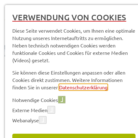
MENÜ
VERWENDUNG VON COOKIES
Diese Seite verwendet Cookies, um Ihnen eine optimale
Nutzung unseres Internetauftritts zu ermöglichen.
Neben technisch notwendigen Cookies werden
funktionale Cookies und Cookies für externe Medien
(Videos) gesetzt.
© Anand Anders
Sach­ge­bie­te & Arbeits­be­rei­che
Sie können diese Einstellungen anpassen oder allen
Abtei­lung 2 - Sozia­les und Gesund­heit
Amt für Sozia­les (SG 20)
Cookies direkt zustimmen. Weitere Informationen
Beson­de­re Aufga­ben / Wirt­schaft­li­che Einzel­hil­fen (20.1)
finden Sie in unserer
Datenschutzerklärung
.
Notwendige Cookies
Vorle­sen
Externe Medien
Webanalyse
BESON­DE­RE AUFGA­BEN /
WIRT­SCHAFT­LI­CHE EINZEL­HIL­