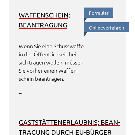
Formu­lar
WAFFEN­SCHEIN;
BEAN­TRA­GUNG
Online­ver­fah­ren
Wenn Sie eine Schuss­waf­fe
in der Öffent­lich­keit bei
sich tragen wollen, müssen
Sie vorher einen Waffen­
schein bean­tra­gen.
...
GAST­STÄT­TEN­ER­LAUB­NIS; BEAN­
TRA­GUNG DURCH EU-BÜRGER