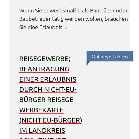
Wenn Sie gewerbs­mä­ßig als Bauträ­ger oder
Baube­treu­er tätig werden wollen, brau­chen
Sie eine Erlaub­nis. ...
Online­ver­fah­ren
REISE­GE­WER­BE;
BEAN­TRA­GUNG
EINER ERLAUB­NIS
DURCH NICHT-EU-
BÜRGER REISE­GE­
WER­BE­KAR­TE
(NICHT EU-BÜRGER)
IM LAND­KREIS