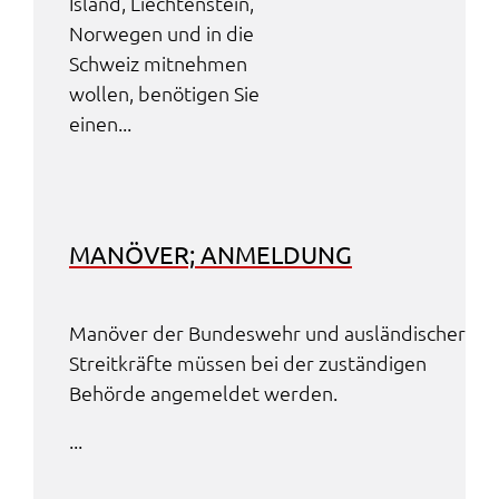
Island, Liech­ten­stein,
Norwe­gen und in die
Schweiz mitneh­men
wollen, benö­ti­gen Sie
einen...
MANÖ­VER; ANMEL­DUNG
Manö­ver der Bundes­wehr und auslän­di­scher
Streit­kräf­te müssen bei der zustän­di­gen
Behör­de ange­mel­det werden.
...