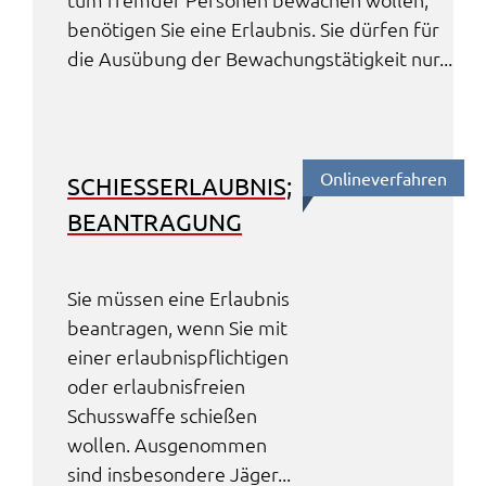
benö­ti­gen Sie eine Erlaub­nis. Sie dürfen für
die Ausübung der Bewa­chungs­tä­tig­keit nur...
Online­ver­fah­ren
SCHIE­SS­ER­LAUB­NIS; B
EAN­TRA­GUNG
Sie müssen eine Erlaub­nis
bean­tra­gen, wenn Sie mit
einer erlaub­nis­pflich­ti­gen
oder erlaub­nis­frei­en
Schuss­waf­fe schie­ßen
wollen. Ausge­nom­men
sind insbe­son­de­re Jäger...