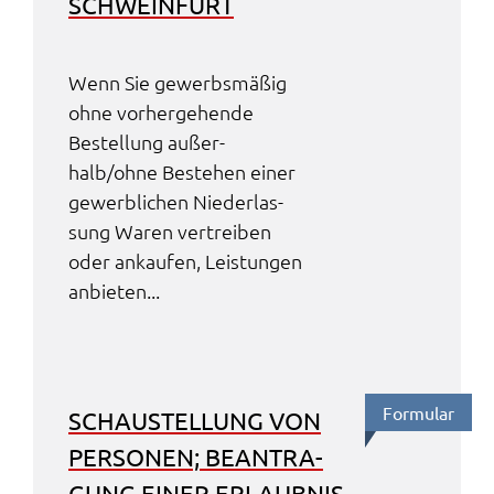
SCHWEIN­FURT
Wenn Sie gewerbs­mä­ßig
ohne vorher­ge­hen­de
Bestel­lung außer­
halb/ohne Bestehen einer
gewerb­li­chen Nieder­las­
sung Waren vertrei­ben
oder ankau­fen, Leis­tun­gen
anbie­ten...
Formu­lar
SCHAU­STEL­LUNG VON
PERSO­NEN; BEAN­TRA­
GUNG EINER ERLAUB­NIS