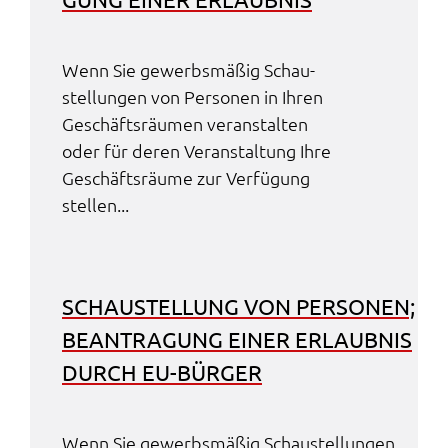
Wenn Sie gewerbs­mä­ßig Schau­
stel­lun­gen von Perso­nen in Ihren
Geschäfts­räu­men veran­stal­ten
oder für deren Veran­stal­tung Ihre
Geschäfts­räu­me zur Verfü­gung
stel­len...
SCHAU­STEL­LUNG VON PERSO­NEN;
BEAN­TRA­GUNG EINER ERLAUB­NIS
DURCH EU-BÜRGER
Wenn Sie gewerbs­mä­ßig Schau­stel­lun­gen