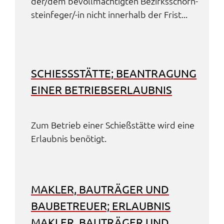
der/dem bevoll­mäch­tig­ten Bezirks­schorn­
stein­fe­ger/-in nicht inner­halb der Frist...
SCHIESS­STÄT­TE; BEAN­TRA­GUNG E
INER BETRIEBS­ER­LAUB­NIS
Zum Betrieb einer Schieß­stät­te wird eine
Erlaub­nis benö­tigt.
MAKLER, BAUTRÄ­GER UND
BAUBE­TREU­ER; ERLAUB­NIS
MAKLER, BAUTRÄ­GER UND