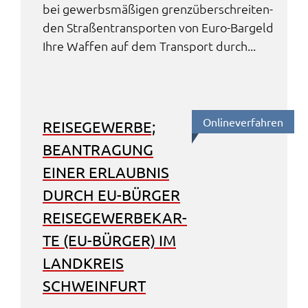
bei gewerbs­mä­ßi­gen grenz­über­schrei­ten­
den Stra­ßen­trans­por­ten von Euro-Bargeld
Ihre Waffen auf dem Trans­port durch...
Online­ver­fah­ren
REISE­GE­WER­BE;
BEAN­TRA­GUNG
EINER ERLAUB­NIS
DURCH EU-BÜRGER
REISE­GE­WER­BE­KAR­
TE (EU-BÜRGER) IM
LAND­KREIS
SCHWEIN­FURT