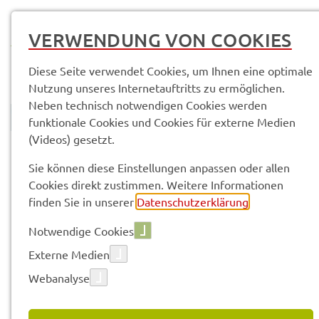
MENÜ
VERWENDUNG VON COOKIES
Diese Seite verwendet Cookies, um Ihnen eine optimale
Nutzung unseres Internetauftritts zu ermöglichen.
Neben technisch notwendigen Cookies werden
funktionale Cookies und Cookies für externe Medien
(Videos) gesetzt.
© Anand Anders
Land­rats­amt
Service­leis­tun­gen & Infor­ma­tio­nen
Sie können diese Einstellungen anpassen oder allen
Cookies direkt zustimmen. Weitere Informationen
finden Sie in unserer
Datenschutzerklärung
.
Vorle­sen
Notwendige Cookies
Externe Medien
SERVICE­LEIS­TUN­GEN & INFOR­
Webanalyse
MA­TIO­NEN