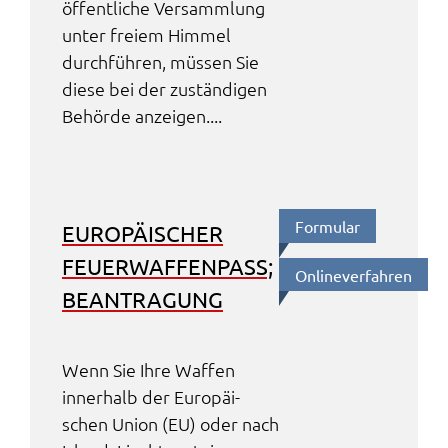
öffent­li­che Versamm­lung
unter frei­em Himmel
durch­füh­ren, müssen Sie
diese bei der zustän­di­gen
Behör­de anzei­gen....
Formu­lar
EURO­PÄI­SCHER
FEUER­WAF­FEN­PASS;
Online­ver­fah­ren
BEAN­TRA­GUNG
Wenn Sie Ihre Waffen
inner­halb der Euro­päi­
schen Union (EU) oder nach