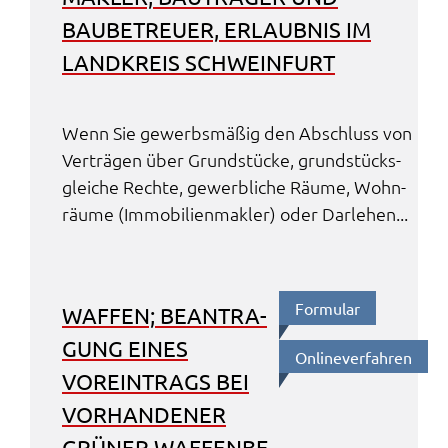
BAUBE­TREU­ER, ERLAUB­NIS IM
LAND­KREIS SCHWEIN­FURT
Wenn Sie gewerbs­mä­ßig den Abschluss von
Verträ­gen über Grund­stü­cke, grund­stücks­
glei­che Rech­te, gewerb­li­che Räume, Wohn­
räu­me (Immo­bi­li­en­mak­ler) oder Darle­hen...
Formu­lar
WAFFEN; BEAN­TRA­
GUNG EINES
Online­ver­fah­ren
VOREIN­TRAGS BEI
VORHAN­DE­NER
GRÜNER WAFFEN­BE­