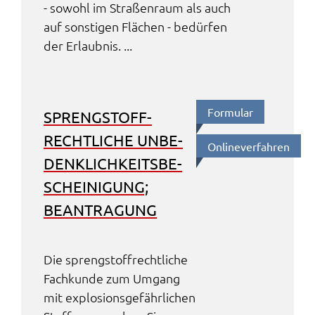
- sowohl im Stra­ßen­raum als auch
auf sons­ti­gen Flächen - bedür­fen
der Erlaub­nis. ...
Formu­lar
SPRENG­STOFF­
RECHT­LI­CHE UNBE­
Online­ver­fah­ren
DENK­LICH­KEITS­BE­
SCHEI­NI­GUNG;
BEAN­TRA­GUNG
Die spreng­stoff­recht­li­che
Fach­kun­de zum Umgang
mit explo­si­ons­ge­fähr­li­chen