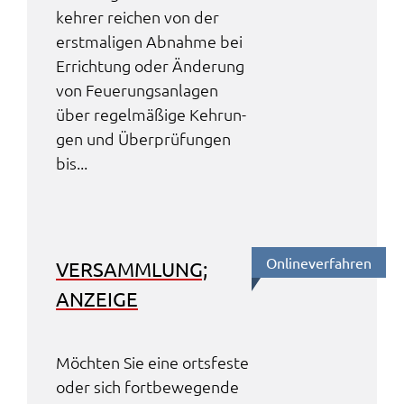
keh­rer reichen von der
erst­ma­li­gen Abnah­me bei
Errich­tung oder Ände­rung
von Feue­rungs­an­la­gen
über regel­mä­ßi­ge Kehrun­
gen und Über­prü­fun­gen
bis...
Online­ver­fah­ren
VERSAMM­LUNG;
ANZEI­GE
Möch­ten Sie eine orts­fes­te
oder sich fort­be­we­gen­de