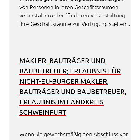
von Perso­nen in Ihren Geschäfts­räu­men
veran­stal­ten oder für deren Veran­stal­tung
Ihre Geschäfts­räu­me zur Verfü­gung stel­len...
MAKLER, BAUTRÄ­GER UND
BAUBE­TREU­ER; ERLAUB­NIS FÜR
NICHT-EU-BÜRGER MAKLER,
BAUTRÄ­GER UND BAUBE­TREU­ER,
ERLAUB­NIS IM LAND­KREIS
SCHWEIN­FURT
Wenn Sie gewerbs­mä­ßig den Abschluss von