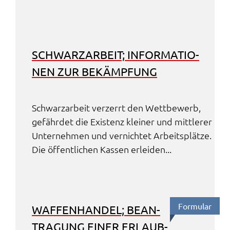
SCHWARZ­AR­BEIT; INFOR­MA­TIO­
NEN ZUR BEKÄMP­FUNG
Schwarz­ar­beit verzerrt den Wett­be­werb,
gefähr­det die Exis­tenz klei­ner und mitt­le­rer
Unter­neh­men und vernich­tet Arbeits­plät­ze.
Die öffent­li­chen Kassen erlei­den...
Formu­lar
WAFFEN­HAN­DEL; BEAN­
TRA­GUNG EINER ERLAUB­