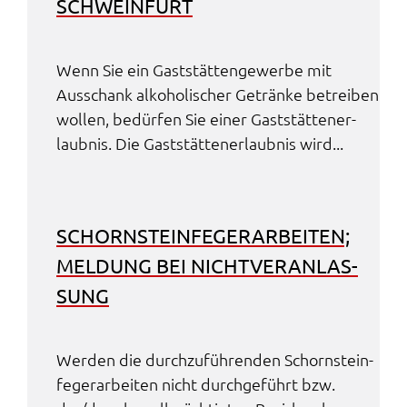
SCHWEIN­FURT
Wenn Sie ein Gast­stät­ten­ge­wer­be mit
Ausschank alko­ho­li­scher Geträn­ke betrei­ben
wollen, bedür­fen Sie einer Gast­stät­ten­er­
laub­nis. Die Gast­stät­ten­er­laub­nis wird...
SCHORN­STEIN­FE­GER­AR­BEI­TEN;
MELDUNG BEI NICHT­VER­AN­LAS­
SUNG
Werden die durch­zu­füh­ren­den Schorn­stein­
fe­ger­ar­bei­ten nicht durch­ge­führt bzw.