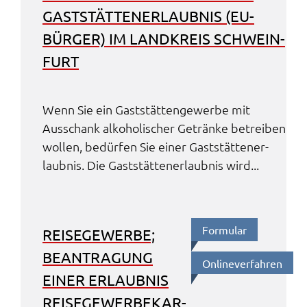
GAST­STÄT­TEN­ER­LAUB­NIS (EU-
BÜRGER) IM LAND­KREIS SCHWEIN­
FURT
Wenn Sie ein Gast­stät­ten­ge­wer­be mit
Ausschank alko­ho­li­scher Geträn­ke betrei­ben
wollen, bedür­fen Sie einer Gast­stät­ten­er­
laub­nis. Die Gast­stät­ten­er­laub­nis wird...
Formu­lar
REISE­GE­WER­BE;
BEAN­TRA­GUNG
Online­ver­fah­ren
EINER ERLAUB­NIS
REISE­GE­WER­BE­KAR­