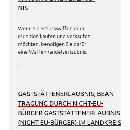
NIS
Wenn Sie Schuss­waf­fen oder
Muni­ti­on kaufen und verkau­fen
möch­ten, benö­ti­gen Sie dafür
eine Waffen­han­dels­er­laub­nis.
...
GAST­STÄT­TEN­ER­LAUB­NIS; BEAN­
TRA­GUNG DURCH NICHT-EU-
BÜRGER GAST­STÄT­TEN­ER­LAUB­NIS
(NICHT EU-BÜRGER) IM LAND­KREIS