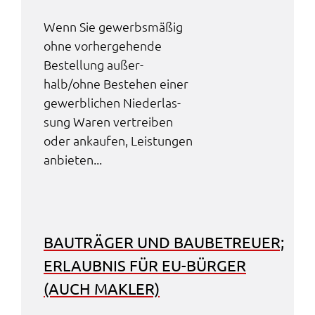
Wenn Sie gewerbs­mä­ßig
ohne vorher­ge­hen­de
Bestel­lung außer­
halb/ohne Bestehen einer
gewerb­li­chen Nieder­las­
sung Waren vertrei­ben
oder ankau­fen, Leis­tun­gen
anbie­ten...
BAUTRÄ­GER UND BAUBE­TREU­ER;
ERLAUB­NIS FÜR EU-BÜRGER
(AUCH MAKLER)