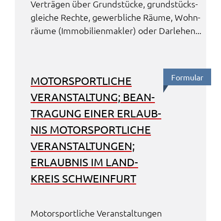
Verträ­gen über Grund­stü­cke, grund­stücks­
glei­che Rech­te, gewerb­li­che Räume, Wohn­
räu­me (Immo­bi­li­en­mak­ler) oder Darle­hen...
Formu­lar
MOTOR­SPORT­LI­CHE
VERAN­STAL­TUNG; BEAN­
TRA­GUNG EINER ERLAUB­
NIS MOTOR­SPORT­LI­CHE
VERAN­STAL­TUN­GEN;
ERLAUB­NIS IM LAND­
KREIS SCHWEIN­FURT
Motor­sport­li­che Veran­stal­tun­gen