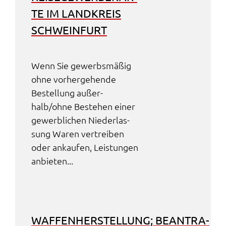
TE IM LAND­KREIS
SCHWEIN­FURT
Wenn Sie gewerbs­mä­ßig
ohne vorher­ge­hen­de
Bestel­lung außer­
halb/ohne Bestehen einer
gewerb­li­chen Nieder­las­
sung Waren vertrei­ben
oder ankau­fen, Leis­tun­gen
anbie­ten...
WAFFEN­HER­STEL­LUNG; BEAN­TRA­