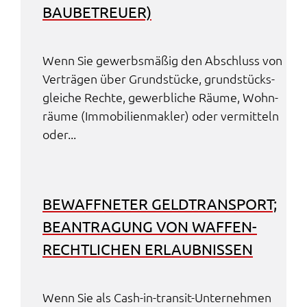
BAUBE­TREU­ER)
Wenn Sie gewerbs­mä­ßig den Abschluss von
Verträ­gen über Grund­stü­cke, grund­stücks­
glei­che Rech­te, gewerb­li­che Räume, Wohn­
räu­me (Immo­bi­li­en­mak­ler) oder vermit­teln
oder...
BEWAFF­NE­TER GELD­TRANS­PORT;
BEAN­TRA­GUNG VON WAFFEN­
RECHT­LI­CHEN ERLAUB­NIS­SEN
Wenn Sie als Cash-in-tran­sit-Unter­neh­men