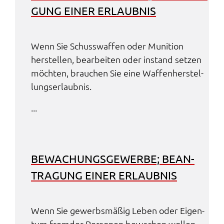
GUNG EINER ERLAUB­NIS
Wenn Sie Schuss­waf­fen oder Muni­ti­on
herstel­len, bear­bei­ten oder instand setzen
möch­ten, brau­chen Sie eine Waffen­her­stel­
lungs­er­laub­nis.
...
BEWA­CHUNGS­GE­WER­BE; BEAN­
TRA­GUNG EINER ERLAUB­NIS
Wenn Sie gewerbs­mä­ßig Leben oder Eigen­
tum frem­der Perso­nen bewa­chen wollen,