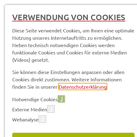
MENÜ
VERWENDUNG VON COOKIES
Diese Seite verwendet Cookies, um Ihnen eine optimale
Nutzung unseres Internetauftritts zu ermöglichen.
Neben technisch notwendigen Cookies werden
Service­leis­tun­gen & Infor­ma­tio­nen
funktionale Cookies und Cookies für externe Medien
Waffen; Anzei­ge des Erwerbs einer erlaub­nis­pflich­ti­gen Waffe
(Videos) gesetzt.
Sie können diese Einstellungen anpassen oder allen
Vorle­sen
Cookies direkt zustimmen. Weitere Informationen
finden Sie in unserer
Datenschutzerklärung
.
Notwendige Cookies
WAFFEN; ANZEI­GE DES
Externe Medien
ERWERBS EINER ERLAUB­NIS­
Webanalyse
PFLICH­TI­GEN WAFFE