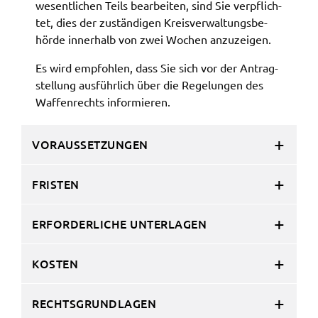
wesent­li­chen Teils bear­bei­ten, sind Sie verpflich­
Zweck:
tet, dies der zustän­di­gen Kreis­ver­wal­tungs­be­
Speicherung Einwilligung Datenschutzhinweise
hör­de inner­halb von zwei Wochen anzu­zei­gen.
Cookie Laufzeit:
1 Jahr
Es wird empfoh­len, dass Sie sich vor der Antrag­
stel­lung ausführ­lich über die Rege­lun­gen des
Waffen­rechts infor­mie­ren.
Frontend Benutzer
Name:
VORAUSSETZUNGEN
fe_typo_user
Anbieter:
FRISTEN
Landratsamt Schweinfurt
Zweck:
ERFORDERLICHE UNTERLAGEN
Anonyme Klickzählung
Cookie Laufzeit:
KOSTEN
Session
RECHTSGRUNDLAGEN
Barrierefreiheit