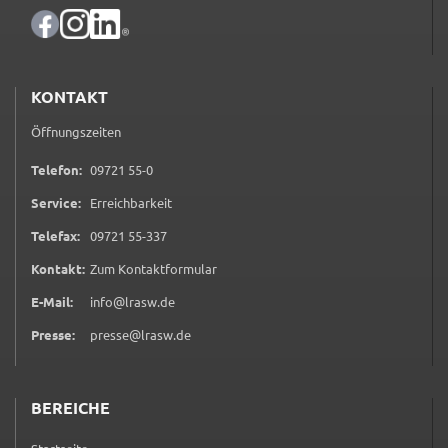
_pk_ses
Name:
_pk_ses
KONTAKT
Anbieter:
Öffnungszeiten
Landratsamt Schweinfurt
0 9 7 2 1 5 5 0
Telefon:
09721 55-0
Zweck:
Kurzzeitiges Cookie, um vorübergehende Daten des
Service:
Erreichbarkeit
Besuchs zu speichern.
0 9 7 2 1 5 5 3 3 7
Telefax:
09721 55-337
Cookie Laufzeit:
(öffnet in neuem Tab)
Kontakt:
Zum Kontaktformular
Session
E-Mail:
info@lrasw.de
Presse:
presse@lrasw.de
BEREICHE