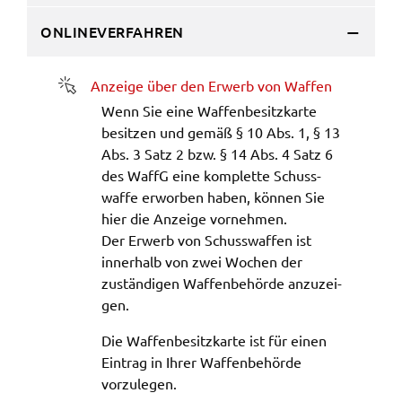
ONLINEVERFAHREN
Name:
accessibility
Anzei­ge über den Erwerb von Waffen
Anbieter:
(öffnet in neuem Fens­ter)
Landratsamt Schweinfurt
Wenn Sie eine Waffen­be­sitz­kar­te
besit­zen und gemäß § 10 Abs. 1, § 13
Zweck:
Abs. 3 Satz 2 bzw. § 14 Abs. 4 Satz 6
Kontrast und Schriftgröße
des WaffG eine komplet­te Schuss­
Cookie Laufzeit:
waf­fe erwor­ben haben, können Sie
Session
hier die Anzei­ge vorneh­men.
Der Erwerb von Schuss­waf­fen ist
inner­halb von zwei Wochen der
zustän­di­gen Waffen­be­hör­de anzu­zei­
EXTERNE MEDIEN
gen.
Wir weisen darauf hin, dass die Verarbeitung Ihrer
Daten bei Aktivierung dieser Auswahlaußerhalb
Die Waffen­be­sitz­kar­te ist für einen
des Verantwortungsbereichs des Landratsamtes
Eintrag in Ihrer Waffen­be­hör­de
Schweinfurt liegt und hierfür ausschließlich die
vorzu­le­gen.
Datenschutzbestimmungen des Anbieters YouTube