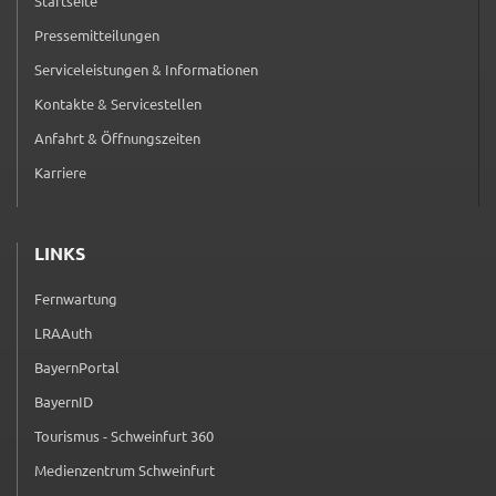
Startseite
Pressemitteilungen
Serviceleistungen & Informationen
Kontakte & Servicestellen
Anfahrt & Öffnungszeiten
Karriere
LINKS
Fernwartung
(externer Link, öffnet in neuem Tab)
LRAAuth
(externer Link, öffnet in neuem Tab)
BayernPortal
(externer Link, öffnet in neuem Tab)
BayernID
(externer Link, öffnet in neuem Tab)
Tourismus - Schweinfurt 360
(externer Link, öffnet in neuem Tab)
Medienzentrum Schweinfurt
(externer Link, öffnet in neuem Tab)