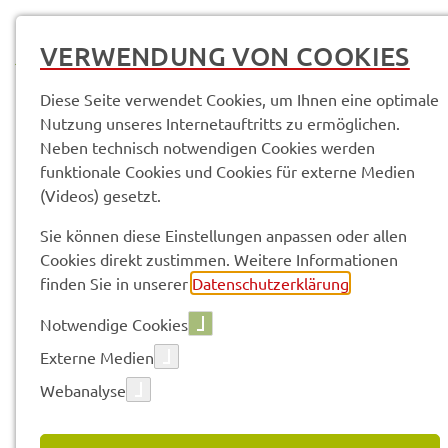
MENÜ
VERWENDUNG VON COOKIES
Diese Seite verwendet Cookies, um Ihnen eine optimale
Nutzung unseres Internetauftritts zu ermöglichen.
Neben technisch notwendigen Cookies werden
Service­leis­tun­gen & Infor­ma­tio­nen
funktionale Cookies und Cookies für externe Medien
Tier­hal­tung; Durch­füh­rung von Tier­schutz­kon­trol­len
(Videos) gesetzt.
Sie können diese Einstellungen anpassen oder allen
Vorle­sen
Cookies direkt zustimmen. Weitere Informationen
finden Sie in unserer
Datenschutzerklärung
.
Notwendige Cookies
TIER­HAL­TUNG; DURCH­FÜH­
Externe Medien
RUNG VON TIER­SCHUTZ­KON­
Webanalyse
TROL­LEN