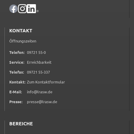
ermöglichen.
Weitere Informationen finden Sie in
unseren
Datenschutzhinweisen
KONTAKT
YouTube
Öffnungszeiten
Anbieter:
0 9 7 2 1 5 5 0
Telefon:
09721 55-0
YouTube
Service:
Erreichbarkeit
Zweck:
0 9 7 2 1 5 5 3 3 7
Telefax:
09721 55-337
Einwilligung erweiterter Datenschutzmodus
Youtube Videos
(öffnet in neuem Tab)
Kontakt:
Zum Kontaktformular
E-Mail:
info@lrasw.de
Google Maps
Presse:
presse@lrasw.de
Name:
consent-google-maps
BEREICHE
Anbieter: