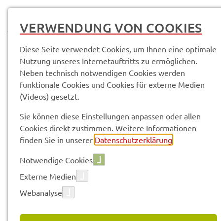
MENÜ
VERWENDUNG VON COOKIES
Diese Seite verwendet Cookies, um Ihnen eine optimale
Nutzung unseres Internetauftritts zu ermöglichen.
Neben technisch notwendigen Cookies werden
Service­leis­tun­gen & Infor­ma­tio­nen
Baye­ri­sche Ehren­amts­kar­te
funktionale Cookies und Cookies für externe Medien
(Videos) gesetzt.
Vorle­sen
Sie können diese Einstellungen anpassen oder allen
Cookies direkt zustimmen. Weitere Informationen
finden Sie in unserer
Datenschutzerklärung
.
BAYE­RI­SCHE EHREN­AMTS­KAR­
Notwendige Cookies
TE
Externe Medien
Webanalyse
Die Ehren­amts­kar­te Bayern ist ein moder­nes Instru­
ment der öffent­li­chen Aner­ken­nung Bürger­schaft­li­