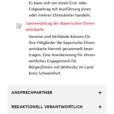
Es kann sich um einen Erst- oder
ermöglichen.
Folge­an­trag mit Ausfüh­rung eines
oder mehrer Ehren­äm­ter handeln.
Weitere Informationen finden Sie in
unseren
Datenschutzhinweisen
Samme­l­an­trag der Baye­ri­schen Ehren­
(öffnet in neuem Fens­ter)
amts­kar­te
YouTube
Verei­ne und Verbän­de können für
ihre Mitglie­der die baye­ri­sche Ehren­
Anbieter:
amts­kar­te hier­mit gesam­melt bean­
YouTube
tra­gen. Eine Aner­ken­nung für ehren­
Zweck:
amt­li­ches Enga­ge­ment für
Einwilligung erweiterter Datenschutzmodus
Bürger/innen mit Wohn­sitz im Land­
Youtube Videos
kreis Schwein­furt.
Google Maps
ANSPRECHPARTNER
Name:
consent-google-maps
REDAKTIONELL VERANTWORTLICH
Anbieter: