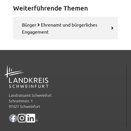
Google Maps
Weiter­füh­ren­de Themen
Zweck:
Anzeige Google Kartendienst
Bürger
Ehren­amt und bürger­li­ches
Enga­ge­ment
BayernAtlas
Name:
bayern_atlas
Anbieter:
ADRESSE
Landesamt für Digitalisierung, Breitband und
Vermessung
Zweck:
Anzeige Online Kartendienst
Landratsamt Schweinfurt
Schrammstr. 1
97421 Schweinfurt
WEBANALYSE
Unser Webanalyse-Tool Matomo