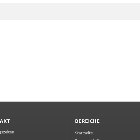
d
it
ite
AKT
BEREICHE
d in
szeiten
e
Startseite