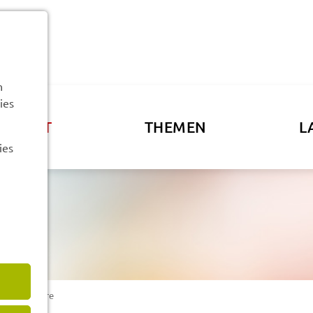
n
ies
ATSAMT
THEMEN
L
ies
zeug­pa­pie­re