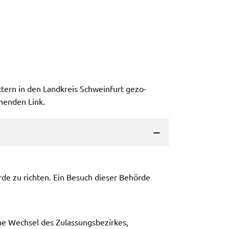
xtern in den Land­kreis Schwein­furt gezo­
hen­den Link.
ör­de zu rich­ten. Ein Besuch dieser Behör­de
 Wech­sel des Zulas­sungs­be­zir­kes,