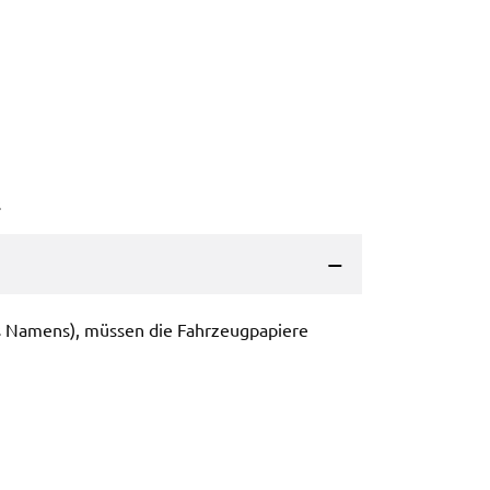
s
s Namens), müssen die Fahr­zeug­pa­pie­re