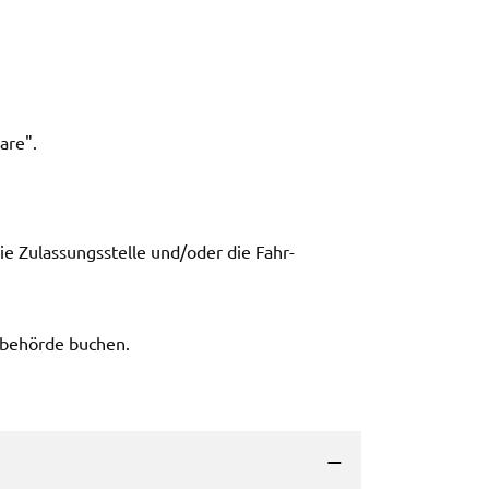
a­re".
 Zulas­sungs­stel­le und/oder die Fahr­
­be­hör­de buchen.