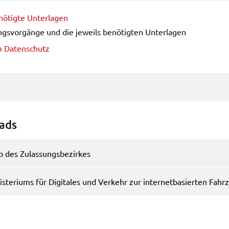
ö­tig­te Unter­la­gen
n
em
gs­vor­gän­ge und die jeweils benö­tig­ten Unter­la­gen
um Daten­schutz
oads
des Zulas­sungs­be­zir­kes
­te­ri­ums für Digi­ta­les und Verkehr zur inter­net­ba­sier­ten Fahr­