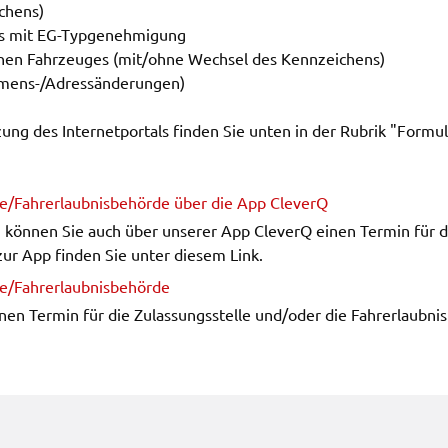
­chens)
es mit EG-Typge­neh­mi­gung
­nen Fahr­zeu­ges (mit/ohne Wech­sel des Kenn­zei­chens)
en
mens-/Adress­än­de­run­gen)
rt
ung des Inter­net­por­tals finden Sie unten in der Rubrik "Formu­l
ten.
Tube
le/Fahr­erlaub­nis­be­hör­de über die App CleverQ
.
LC
ng können Sie auch über unse­rer App CleverQ einen Termin für die
n
os zur App finden Sie unter diesem Link.
e/Fahr­erlaub­nis­be­hör­de
n Termin für die Zulas­sungs­stel­le und/oder die Fahr­erlaub­nis
ng
ter
 um