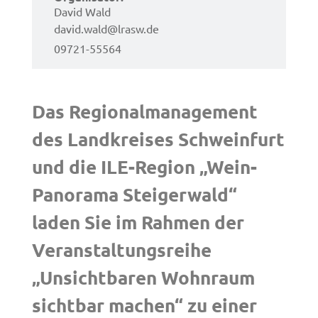
Zweck:
David Wald
Speicherung Einwilligung Datenschutzhinweise
david.​wald@​lrasw.​de
09721-55564
Cookie Laufzeit:
1 Jahr
Das Regio­nal­ma­nage­ment
Frontend Benutzer
des Land­krei­ses Schwein­furt
Name:
fe_typo_user
und die ILE-Regi­on „Wein­
Anbieter:
Pan­ora­ma Stei­ger­wald“
Landratsamt Schweinfurt
laden Sie im Rahmen der
Zweck:
Anonyme Klickzählung
Veran­stal­tungs­rei­he
Cookie Laufzeit:
„Unsicht­ba­ren Wohn­raum
Session
sicht­bar machen“ zu einer
Barrierefreiheit