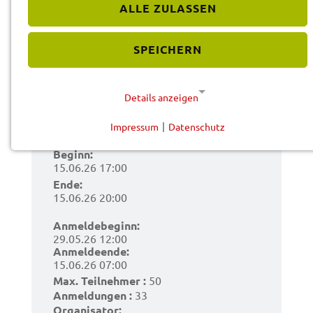
ALLE ZULASSEN
Wohn­raum
SPEICHERN
entde­cken und
nutzen
Details anzeigen
Impressum
|
Datenschutz
NOTWENDIGE COOKIES
Beginn:
Diese Cookies werden für eine reibungslose
15.06.26 17:00
Funktion unserer Website benötigt.
Ende:
15.06.26 20:00
Cookie für Datenschutzhinweise
Anmel­de­be­ginn:
29.05.26 12:00
Name:
Anmelde­en­de:
cookie_consent
15.06.26 07:00
Anbieter:
Max. Teil­neh­mer :
50
Landratsamt Schweinfurt
Anmel­dun­gen :
33
Orga­ni­sa­tor: