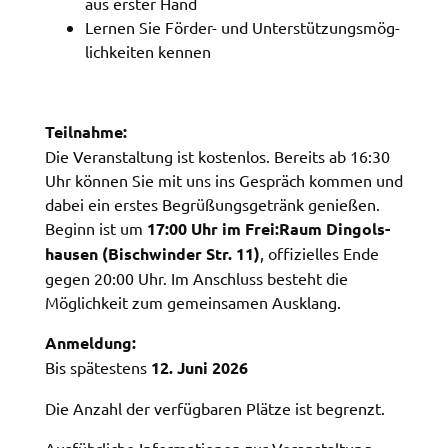
aus erster Hand
verwendet Cookies. Mit diesen Cookies können wir
Lernen Sie Förder- und Unter­stüt­zungs­mög­
die Nutzung unserer Webseite analysieren und
lich­kei­ten kennen
beispielsweise ermitteln, wie häufig und in welcher
Reihenfolge unsere Seiten besucht werden. Sie
bleiben dabei als Nutzer anonym.
Teil­nah­me:
_pk_id
Die Veran­stal­tung ist kosten­los. Bereits ab 16:30
Uhr können Sie mit uns ins Gespräch kommen und
Name:
dabei ein erstes Begrü­ßungs­ge­tränk genie­ßen.
_pk_id
Beginn ist um
17:00 Uhr im Frei:Raum Dingols­
Anbieter:
hau­sen (Bischwin­der Str. 11)
, offi­zi­el­les Ende
Landratsamt Schweinfurt
gegen 20:00 Uhr. Im Anschluss besteht die
Möglich­keit zum gemein­sa­men Ausklang.
Zweck:
Erzeugt statistische Daten darüber, wie der
Anmel­dung:
Besucher die Website nutzt.
Bis spätes­tens
12. Juni 2026
Cookie Laufzeit:
Die Anzahl der verfüg­ba­ren Plät­ze ist begrenzt.
2 Stunden
Ausführ­li­che Infor­ma­tio­nen zur Veran­stal­tung