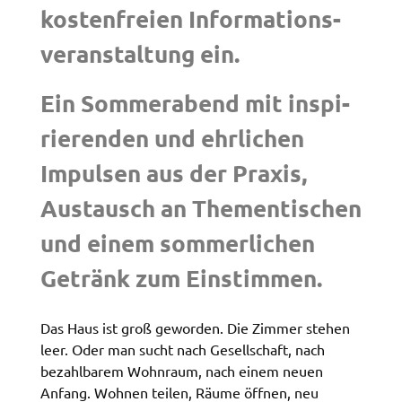
kosten­frei­en Infor­ma­ti­ons­
Name:
ver­an­stal­tung ein.
accessibility
Anbieter:
Ein Sommer­abend mit inspi­
Landratsamt Schweinfurt
rie­ren­den und ehrli­chen
Zweck:
Kontrast und Schriftgröße
Impul­sen aus der Praxis,
Cookie Laufzeit:
Austausch an Themen­ti­schen
Session
und einem sommer­li­chen
Getränk zum Einstim­men.
EXTERNE MEDIEN
Wir weisen darauf hin, dass die Verarbeitung Ihrer
Das Haus ist groß gewor­den. Die Zimmer stehen
Daten bei Aktivierung dieser Auswahlaußerhalb
leer. Oder man sucht nach Gesell­schaft, nach
des Verantwortungsbereichs des Landratsamtes
bezahl­ba­rem Wohn­raum, nach einem neuen
Schweinfurt liegt und hierfür ausschließlich die
Anfang. Wohnen teilen, Räume öffnen, neu
Datenschutzbestimmungen des Anbieters YouTube