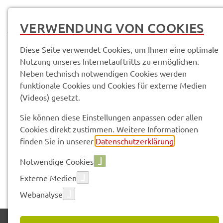
MENÜ
VERWENDUNG VON COOKIES
Diese Seite verwendet Cookies, um Ihnen eine optimale
Nutzung unseres Internetauftritts zu ermöglichen.
Neben technisch notwendigen Cookies werden
funktionale Cookies und Cookies für externe Medien
(Videos) gesetzt.
Vorle­sen
Sie können diese Einstellungen anpassen oder allen
Cookies direkt zustimmen. Weitere Informationen
finden Sie in unserer
Datenschutzerklärung
.
Das Regis­trie­rungs­for­mu­lar kann nicht ange­zeigt
Notwendige Cookies
werden - mögli­che Grün­de: Start-Datum der Veran­stal­
tung ist bereits erreicht, Anmel­de­frist oder max.
Externe Medien
Anzahl Teil­neh­mer über­schrit­ten.
Webanalyse