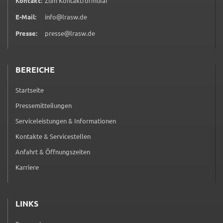
Kontakt:
Zum Kontaktformular
Zweck:
Speicherung Einwilligung Datenschutzhinweise
E-Mail:
info@lrasw.de
Presse:
presse@lrasw.de
Cookie Laufzeit:
1 Jahr
BEREICHE
Frontend Benutzer
Startseite
Name:
fe_typo_user
Pressemitteilungen
Serviceleistungen & Informationen
Anbieter:
Landratsamt Schweinfurt
Kontakte & Servicestellen
Anfahrt & Öffnungszeiten
Zweck:
Anonyme Klickzählung
Karriere
Cookie Laufzeit:
Session
LINKS
Barrierefreiheit