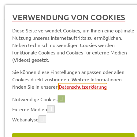
MENÜ
VERWENDUNG VON COOKIES
Diese Seite verwendet Cookies, um Ihnen eine optimale
Nutzung unseres Internetauftritts zu ermöglichen.
Neben technisch notwendigen Cookies werden
funktionale Cookies und Cookies für externe Medien
(Videos) gesetzt.
Vorle­sen
Sie können diese Einstellungen anpassen oder allen
Cookies direkt zustimmen. Weitere Informationen
finden Sie in unserer
Datenschutzerklärung
.
ÜBER­SICHT / SITEMAP
Notwendige Cookies
Aktu­el­les
Externe Medien
Pres­se­mit­tei­lun­gen
Webanalyse
Pres­se­mit­tei­lun­gen Archiv
Sitzungs­ter­mi­ne (Kreis­tag)