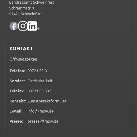
Landratsamt Schweinfurt
Schrammstr. 1
Name:
97421 Schweinfurt
accessibility
Anbieter:
Landratsamt Schweinfurt
KONTAKT
Zweck:
Kontrast und Schriftgröße
Öffnungszeiten
Cookie Laufzeit:
0 9 7 2 1 5 5 0
Telefon:
09721 55-0
Session
Service:
Erreichbarkeit
0 9 7 2 1 5 5 3 3 7
Telefax:
09721 55-337
EXTERNE MEDIEN
(öffnet in neuem Tab)
Kontakt:
Zum Kontaktformular
Wir weisen darauf hin, dass die Verarbeitung Ihrer
E-Mail:
info@lrasw.de
Daten bei Aktivierung dieser Auswahlaußerhalb
des Verantwortungsbereichs des Landratsamtes
Presse:
presse@lrasw.de
Schweinfurt liegt und hierfür ausschließlich die
Datenschutzbestimmungen des Anbieters YouTube