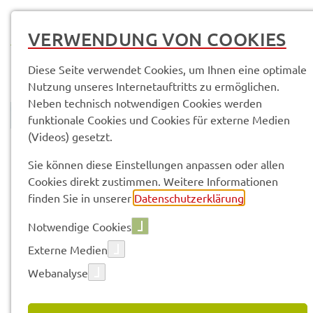
MENÜ
VERWENDUNG VON COOKIES
Diese Seite verwendet Cookies, um Ihnen eine optimale
Nutzung unseres Internetauftritts zu ermöglichen.
Neben technisch notwendigen Cookies werden
funktionale Cookies und Cookies für externe Medien
(Videos) gesetzt.
© Anand Anders
Land­rats­amt
Service­leis­tun­gen & Infor­ma­tio­nen
Sie können diese Einstellungen anpassen oder allen
Cookies direkt zustimmen. Weitere Informationen
finden Sie in unserer
Datenschutzerklärung
.
Vorle­sen
Notwendige Cookies
Externe Medien
SERVICE­LEIS­TUN­GEN & INFOR­
Webanalyse
MA­TIO­NEN