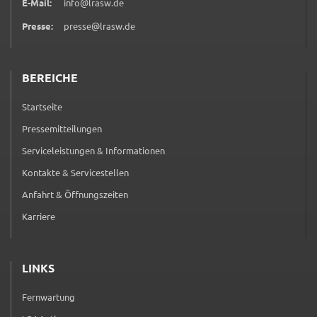
E-Mail:
info@lrasw.de
ermöglichen.
Presse:
presse@lrasw.de
Weitere Informationen finden Sie in
unseren
Datenschutzhinweisen
BEREICHE
YouTube
Startseite
Anbieter:
Pressemitteilungen
YouTube
Serviceleistungen & Informationen
Zweck:
Kontakte & Servicestellen
Einwilligung erweiterter Datenschutzmodus
Youtube Videos
Anfahrt & Öffnungszeiten
Karriere
Google Maps
Name:
LINKS
consent-google-maps
Fernwartung
(externer Link, öffnet in neuem Tab)
Anbieter: