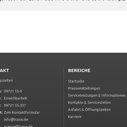
en
rt
ten.
Tube
.
LC
AKT
BEREICHE
n
szeiten
Startseite
Pressemitteilungen
0 9 7 2 1 5 5 0
:
09721 55-0
Serviceleistungen & Informationen
:
Erreichbarkeit
Kontakte & Servicestellen
ng
0 9 7 2 1 5 5 3 3 7
:
09721 55-337
Anfahrt & Öffnungszeiten
(öffnet in neuem Tab)
t:
Zum Kontaktformular
ter
Karriere
info@lrasw.de
 um
presse@lrasw.de