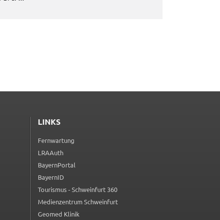
LINKS
Fernwartung
(externer Link, öffnet in neuem Tab)
LRAAuth
(externer Link, öffnet in neuem Tab)
BayernPortal
(externer Link, öffnet in neuem Tab)
BayernID
(externer Link, öffnet in neuem Tab)
Tourismus - Schweinfurt 360
(externer Link, öffnet in neuem Tab)
Medienzentrum Schweinfurt
(externer Link, öffnet in neuem Tab)
Geomed Klinik
(externer Link, öffnet in neuem Tab)