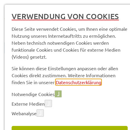
MENÜ
VERWENDUNG VON COOKIES
Diese Seite verwendet Cookies, um Ihnen eine optimale
Nutzung unseres Internetauftritts zu ermöglichen.
Neben technisch notwendigen Cookies werden
funktionale Cookies und Cookies für externe Medien
(Videos) gesetzt.
© Anand Anders
Land­rats­amt
Service­leis­tun­gen & Infor­ma­tio­nen
Sie können diese Einstellungen anpassen oder allen
Cookies direkt zustimmen. Weitere Informationen
finden Sie in unserer
Datenschutzerklärung
.
Vorle­sen
Notwendige Cookies
Externe Medien
SERVICE­LEIS­TUN­GEN & INFOR­
Webanalyse
MA­TIO­NEN