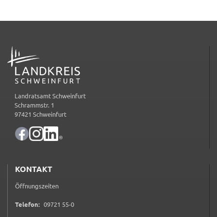
Name:
accessibility
Anbieter:
ADRESSE
Landratsamt Schweinfurt
Zweck:
Kontrast und Schriftgröße
Landratsamt Schweinfurt
Cookie Laufzeit:
Schrammstr. 1
Session
97421 Schweinfurt
EXTERNE MEDIEN
Wir weisen darauf hin, dass die Verarbeitung Ihrer
KONTAKT
Daten bei Aktivierung dieser Auswahlaußerhalb
Öffnungszeiten
des Verantwortungsbereichs des Landratsamtes
Schweinfurt liegt und hierfür ausschließlich die
0 9 7 2 1 5 5 0
Telefon:
09721 55-0
Datenschutzbestimmungen des Anbieters YouTube