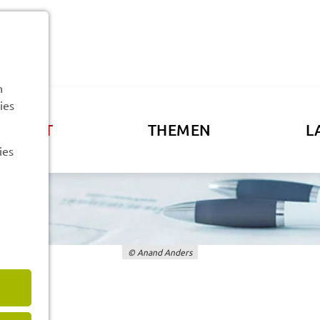
n
ies
ATSAMT
THEMEN
L
ies
© Anand Anders