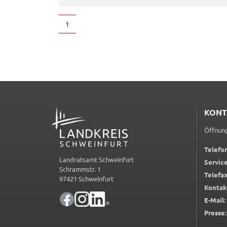
Frontend Benutzer
1
Name:
fe_typo_user
Anbieter:
Landratsamt Schweinfurt
Zweck:
Anonyme Klickzählung
Cookie Laufzeit:
Session
ADRESSE
KONT
Barrierefreiheit
Öffnung
Name:
accessibility
Telefon
Landratsamt Schweinfurt
Service
Anbieter:
Landratsamt Schweinfurt
Schrammstr. 1
Telefax
97421 Schweinfurt
Zweck:
Kontrast und Schriftgröße
Kontak
E-Mail:
Cookie Laufzeit:
Session
Presse: