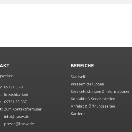
AKT
BEREICHE
szeiten
Startseite
Pressemitteilungen
0 9 7 2 1 5 5 0
:
09721 55-0
Serviceleistungen & Informationen
:
Erreichbarkeit
Kontakte & Servicestellen
0 9 7 2 1 5 5 3 3 7
:
09721 55-337
Anfahrt & Öffnungszeiten
(öffnet in neuem Tab)
t:
Zum Kontaktformular
Karriere
info@lrasw.de
presse@lrasw.de