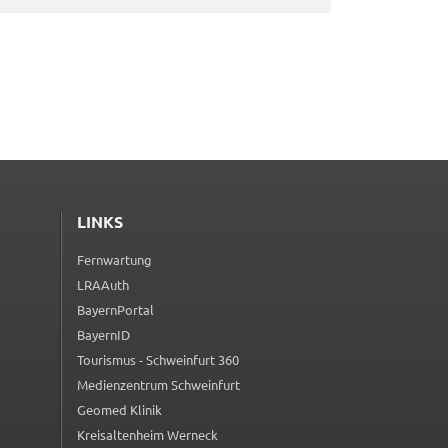
LINKS
Fernwartung
(externer Link, öffnet in neuem Tab)
LRAAuth
(externer Link, öffnet in neuem Tab)
BayernPortal
(externer Link, öffnet in neuem Tab)
BayernID
(externer Link, öffnet in neuem Tab)
Tourismus - Schweinfurt 360
(externer Link, öffnet in neuem Tab)
Medienzentrum Schweinfurt
(externer Link, öffnet in neuem Tab)
Geomed Klinik
(externer Link, öffnet in neuem Tab)
Kreisaltenheim Werneck
(externer Link, öffnet in neuem Tab)