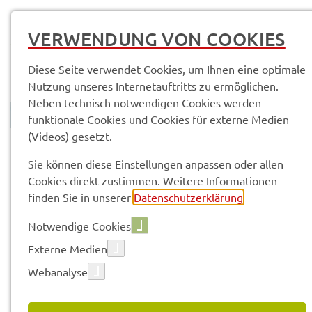
MENÜ
VERWENDUNG VON COOKIES
Diese Seite verwendet Cookies, um Ihnen eine optimale
Nutzung unseres Internetauftritts zu ermöglichen.
Neben technisch notwendigen Cookies werden
funktionale Cookies und Cookies für externe Medien
(Videos) gesetzt.
© Anand Anders
Land­rats­amt
Service­leis­tun­gen & Infor­ma­tio­nen
Sie können diese Einstellungen anpassen oder allen
Cookies direkt zustimmen. Weitere Informationen
finden Sie in unserer
Datenschutzerklärung
.
Vorle­sen
Notwendige Cookies
Externe Medien
SERVICE­LEIS­TUN­GEN & INFOR­
Webanalyse
MA­TIO­NEN