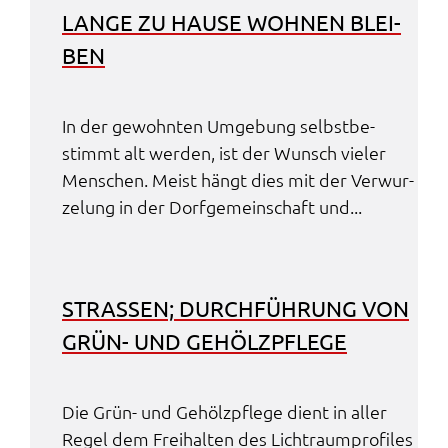
Zweck:
LANGE ZU HAUSE WOHNEN BLEI­
Speicherung Einwilligung Datenschutzhinweise
BEN
Cookie Laufzeit:
1 Jahr
In der gewohn­ten Umge­bung selbst­be­
Frontend Benutzer
stimmt alt werden, ist der Wunsch vieler
Menschen. Meist hängt dies mit der Verwur­
Name:
ze­lung in der Dorf­ge­mein­schaft und...
fe_typo_user
Anbieter:
Landratsamt Schweinfurt
STRA­SSEN; DURCH­FÜH­RUNG VON G
Zweck:
Anonyme Klickzählung
RÜN- UND GEHÖLZ­PFLE­GE
Cookie Laufzeit:
Session
Die Grün- und Gehölz­pfle­ge dient in aller
Regel dem Frei­hal­ten des Lichtraum­pro­files
Barrierefreiheit