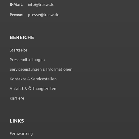
Google Maps
E-Mail:
info@lrasw.de
Zweck:
Presse:
presse@lrasw.de
Anzeige Google Kartendienst
BEREICHE
BayernAtlas
Name:
Startseite
bayern_atlas
Pressemitteilungen
Anbieter:
Serviceleistungen & Informationen
Landesamt für Digitalisierung, Breitband und
Kontakte & Servicestellen
Vermessung
Anfahrt & Öffnungszeiten
Zweck:
Karriere
Anzeige Online Kartendienst
LINKS
WEBANALYSE
Fernwartung
Unser Webanalyse-Tool Matomo
(externer Link, öffnet in neuem Tab)