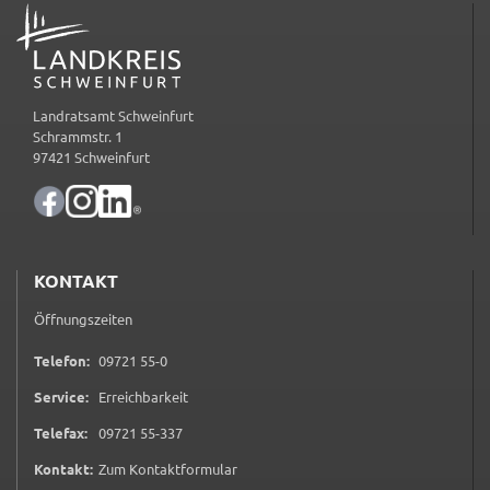
ADRESSE
ermöglichen.
Weitere Informationen finden Sie in
unseren
Datenschutzhinweisen
Landratsamt Schweinfurt
Schrammstr. 1
YouTube
97421 Schweinfurt
Anbieter:
YouTube
Zweck:
Einwilligung erweiterter Datenschutzmodus
KONTAKT
Youtube Videos
Öffnungszeiten
0 9 7 2 1 5 5 0
Telefon:
09721 55-0
Google Maps
Service:
Erreichbarkeit
Name:
consent-google-maps
0 9 7 2 1 5 5 3 3 7
Telefax:
09721 55-337
(öffnet in neuem Tab)
Kontakt:
Zum Kontaktformular
Anbieter: