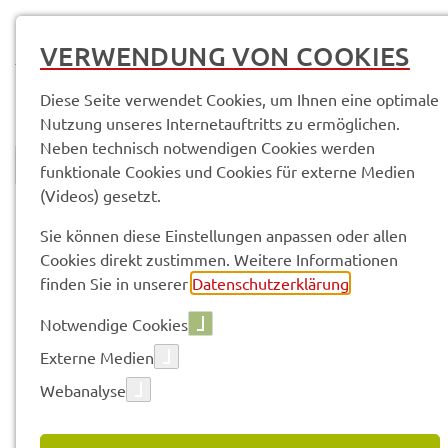
MENÜ
VERWENDUNG VON COOKIES
Diese Seite verwendet Cookies, um Ihnen eine optimale
Nutzung unseres Internetauftritts zu ermöglichen.
Neben technisch notwendigen Cookies werden
funktionale Cookies und Cookies für externe Medien
(Videos) gesetzt.
© Anand Anders
Land­rats­amt
Service­leis­tun­gen & Infor­ma­tio­nen
Sie können diese Einstellungen anpassen oder allen
Cookies direkt zustimmen. Weitere Informationen
finden Sie in unserer
Datenschutzerklärung
.
Vorle­sen
Notwendige Cookies
Externe Medien
SERVICE­LEIS­TUN­GEN & INFOR­
Webanalyse
MA­TIO­NEN