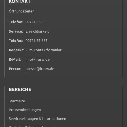
KONTAKT
Name:
Öffnungszeiten
accessibility
0 9 7 2 1 5 5 0
Telefon:
09721 55-0
Anbieter:
Service:
Erreichbarkeit
Landratsamt Schweinfurt
0 9 7 2 1 5 5 3 3 7
Telefax:
09721 55-337
Zweck:
(öffnet in neuem Tab)
Kontakt:
Zum Kontaktformular
Kontrast und Schriftgröße
E-Mail:
info@lrasw.de
Cookie Laufzeit:
Session
Presse:
presse@lrasw.de
BEREICHE
EXTERNE MEDIEN
Wir weisen darauf hin, dass die Verarbeitung Ihrer
Startseite
Daten bei Aktivierung dieser Auswahlaußerhalb
Pressemitteilungen
des Verantwortungsbereichs des Landratsamtes
Schweinfurt liegt und hierfür ausschließlich die
Serviceleistungen & Informationen
Datenschutzbestimmungen des Anbieters YouTube