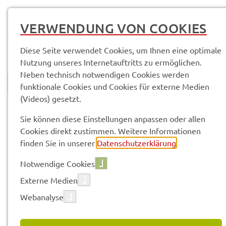
MENÜ
VERWENDUNG VON COOKIES
Diese Seite verwendet Cookies, um Ihnen eine optimale
Nutzung unseres Internetauftritts zu ermöglichen.
Neben technisch notwendigen Cookies werden
funktionale Cookies und Cookies für externe Medien
(Videos) gesetzt.
© Anand Anders
Land­rats­amt
Service­leis­tun­gen & Infor­ma­tio­nen
Sie können diese Einstellungen anpassen oder allen
Cookies direkt zustimmen. Weitere Informationen
finden Sie in unserer
Datenschutzerklärung
.
Vorle­sen
Notwendige Cookies
Externe Medien
SERVICE­LEIS­TUN­GEN & INFOR­
Webanalyse
MA­TIO­NEN