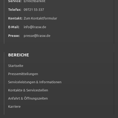
Service:
Erreichbarkeit
_pk_ses
0 9 7 2 1 5 5 3 3 7
Telefax:
09721 55-337
Name:
(öffnet in neuem Tab)
Kontakt:
Zum Kontaktformular
_pk_ses
E-Mail:
info@lrasw.de
Anbieter:
Presse:
presse@lrasw.de
Landratsamt Schweinfurt
Zweck:
Kurzzeitiges Cookie, um vorübergehende Daten des
BEREICHE
Besuchs zu speichern.
Startseite
Cookie Laufzeit:
Pressemitteilungen
Session
Serviceleistungen & Informationen
Kontakte & Servicestellen
Anfahrt & Öffnungszeiten
Karriere