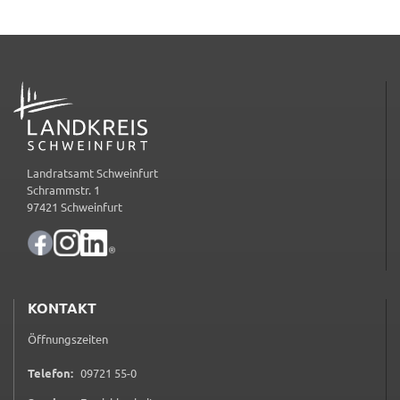
verwendet Cookies. Mit diesen Cookies können wir
die Nutzung unserer Webseite analysieren und
beispielsweise ermitteln, wie häufig und in welcher
Reihenfolge unsere Seiten besucht werden. Sie
ADRESSE
bleiben dabei als Nutzer anonym.
_pk_id
Name:
Landratsamt Schweinfurt
_pk_id
Schrammstr. 1
97421 Schweinfurt
Anbieter:
Landratsamt Schweinfurt
Zweck:
Erzeugt statistische Daten darüber, wie der
KONTAKT
Besucher die Website nutzt.
Öffnungszeiten
Cookie Laufzeit:
2 Stunden
0 9 7 2 1 5 5 0
Telefon:
09721 55-0