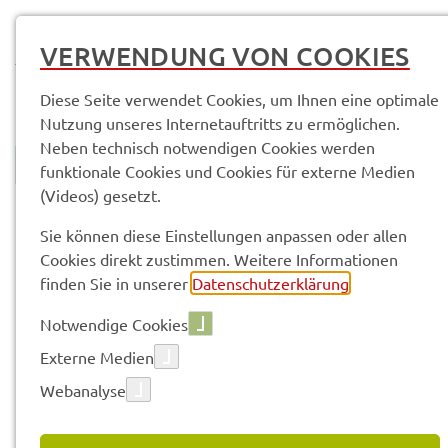
MENÜ
VERWENDUNG VON COOKIES
Diese Seite verwendet Cookies, um Ihnen eine optimale
Nutzung unseres Internetauftritts zu ermöglichen.
Neben technisch notwendigen Cookies werden
funktionale Cookies und Cookies für externe Medien
(Videos) gesetzt.
© Anand Anders
Land­rats­amt
Service­leis­tun­gen & Infor­ma­tio­nen
Sie können diese Einstellungen anpassen oder allen
Cookies direkt zustimmen. Weitere Informationen
finden Sie in unserer
Datenschutzerklärung
.
Vorle­sen
Notwendige Cookies
Externe Medien
SERVICE­LEIS­TUN­GEN & INFOR­
Webanalyse
MA­TIO­NEN