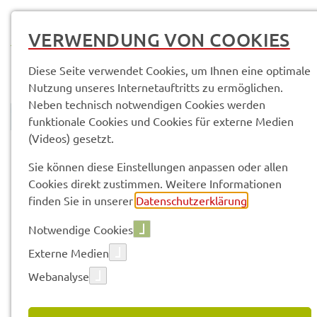
MENÜ
VERWENDUNG VON COOKIES
Diese Seite verwendet Cookies, um Ihnen eine optimale
Nutzung unseres Internetauftritts zu ermöglichen.
Neben technisch notwendigen Cookies werden
funktionale Cookies und Cookies für externe Medien
(Videos) gesetzt.
© Anand Anders
Land­rats­amt
Service­leis­tun­gen & Infor­ma­tio­nen
Sie können diese Einstellungen anpassen oder allen
Cookies direkt zustimmen. Weitere Informationen
finden Sie in unserer
Datenschutzerklärung
.
Vorle­sen
Notwendige Cookies
Externe Medien
SERVICE­LEIS­TUN­GEN & INFOR­
Webanalyse
MA­TIO­NEN