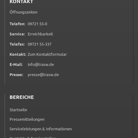
KONTAKT
Name:
Öffnungszeiten
accessibility
0 9 7 2 1 5 5 0
Telefon:
09721 55-0
Anbieter:
Service:
Erreichbarkeit
Landratsamt Schweinfurt
0 9 7 2 1 5 5 3 3 7
Telefax:
09721 55-337
Zweck:
(öffnet in neuem Tab)
Kontakt:
Zum Kontaktformular
Kontrast und Schriftgröße
E-Mail:
info@lrasw.de
Cookie Laufzeit:
Session
Presse:
presse@lrasw.de
BEREICHE
EXTERNE MEDIEN
Wir weisen darauf hin, dass die Verarbeitung Ihrer
Startseite
Daten bei Aktivierung dieser Auswahlaußerhalb
Pressemitteilungen
des Verantwortungsbereichs des Landratsamtes
Schweinfurt liegt und hierfür ausschließlich die
Serviceleistungen & Informationen
Datenschutzbestimmungen des Anbieters YouTube