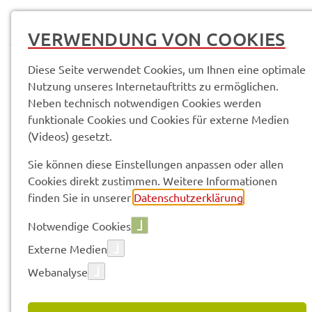
MENÜ
VERWENDUNG VON COOKIES
Diese Seite verwendet Cookies, um Ihnen eine optimale
Nutzung unseres Internetauftritts zu ermöglichen.
Neben technisch notwendigen Cookies werden
Service­leis­tun­gen & Infor­ma­tio­nen
funktionale Cookies und Cookies für externe Medien
Bevöl­ke­rungs­schutz; Infor­ma­tio­nen zur Zivil-Mili­tä­ri­schen Zusam­
(Videos) gesetzt.
men­ar­beit
Sie können diese Einstellungen anpassen oder allen
Cookies direkt zustimmen. Weitere Informationen
Vorle­sen
finden Sie in unserer
Datenschutzerklärung
.
Notwendige Cookies
BEVÖL­KE­RUNGS­SCHUTZ;
Externe Medien
INFOR­MA­TIO­NEN ZUR ZIVIL-
Webanalyse
MILI­TÄ­RI­SCHEN ZUSAM­MEN­