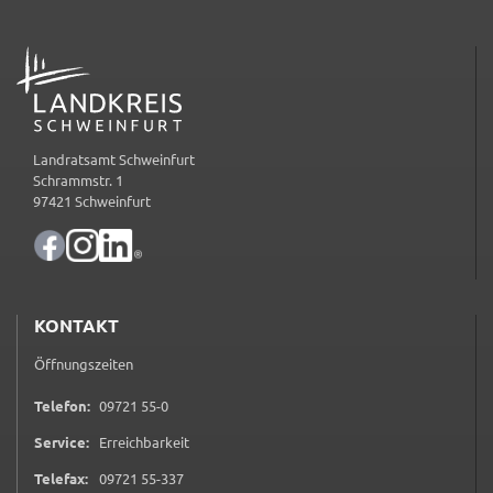
ermöglichen.
ADRESSE
Weitere Informationen finden Sie in
unseren
Datenschutzhinweisen
YouTube
Landratsamt Schweinfurt
Schrammstr. 1
Anbieter:
97421 Schweinfurt
YouTube
Zweck:
Einwilligung erweiterter Datenschutzmodus
Youtube Videos
KONTAKT
Öffnungszeiten
Google Maps
0 9 7 2 1 5 5 0
Telefon:
09721 55-0
Name:
consent-google-maps
Service:
Erreichbarkeit
Anbieter:
0 9 7 2 1 5 5 3 3 7
Telefax:
09721 55-337