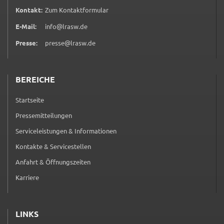
Google Maps
(öffnet in neuem Tab)
Kontakt:
Zum Kontaktformular
Zweck:
E-Mail:
info@lrasw.de
Anzeige Google Kartendienst
Presse:
presse@lrasw.de
BayernAtlas
BEREICHE
Name:
bayern_atlas
Startseite
Anbieter:
Pressemitteilungen
Landesamt für Digitalisierung, Breitband und
Serviceleistungen & Informationen
Vermessung
Kontakte & Servicestellen
Zweck:
Anzeige Online Kartendienst
Anfahrt & Öffnungszeiten
Karriere
WEBANALYSE
LINKS
Unser Webanalyse-Tool Matomo