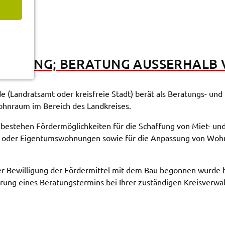
­DE­RUNG; BERA­TUNG AUSSER­HALB
­de (Land­rats­amt oder kreis­freie Stadt) berät als Bera­tungs- und 
hn­raum im Bereich des Land­krei­ses.
bestehen Förder­mög­lich­kei­ten für die Schaf­fung von Miet- un
en oder Eigen­tums­woh­nun­gen sowie für die Anpas­sung von Wo
r Bewil­li­gung der Förder­mit­tel mit dem Bau begon­nen wurde bzw.
rung eines Bera­tungs­ter­mins bei Ihrer zustän­di­gen Kreis­ver­wal