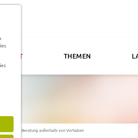
n
ies
ATSAMT
THEMEN
L
ies
­för­de­rung; Bera­tung außer­halb von Vorha­ben