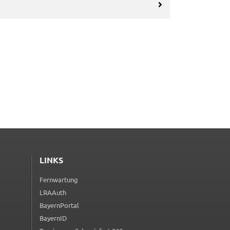
LINKS
Fernwartung
(externer Link, öffnet in neuem Tab)
LRAAuth
(externer Link, öffnet in neuem Tab)
BayernPortal
(externer Link, öffnet in neuem Tab)
BayernID
(externer Link, öffnet in neuem Tab)