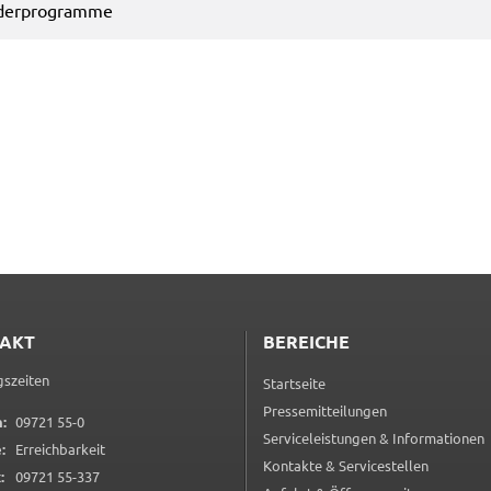
rder­pro­gram­me
en
rt
ten.
Tube
.
LC
n
AKT
BEREICHE
szeiten
Startseite
ng
Pressemitteilungen
0 9 7 2 1 5 5 0
:
09721 55-0
Serviceleistungen & Informationen
:
Erreichbarkeit
ter
Kontakte & Servicestellen
0 9 7 2 1 5 5 3 3 7
 um
:
09721 55-337