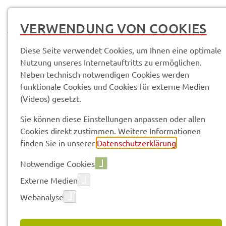
MENÜ
VERWENDUNG VON COOKIES
Diese Seite verwendet Cookies, um Ihnen eine optimale
Nutzung unseres Internetauftritts zu ermöglichen.
Neben technisch notwendigen Cookies werden
Service­leis­tun­gen & Infor­ma­tio­nen
Projekt "Sonne(n) mit Verstand"
funktionale Cookies und Cookies für externe Medien
(Videos) gesetzt.
Vorle­sen
Sie können diese Einstellungen anpassen oder allen
Cookies direkt zustimmen. Weitere Informationen
finden Sie in unserer
Datenschutzerklärung
.
PROJEKT "SONNE(N) MIT
Notwendige Cookies
VERSTAND"
Externe Medien
Webanalyse
Präven­ti­ons­pro­gramm zum rich­ti­gen "Umgang mit
der Sonne"