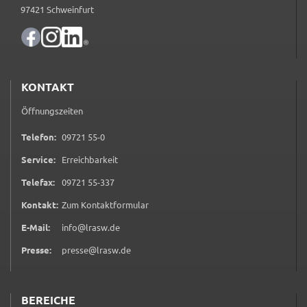
97421 Schweinfurt
Name:
accessibility
Anbieter:
Landratsamt Schweinfurt
KONTAKT
Zweck:
Öffnungszeiten
Kontrast und Schriftgröße
0 9 7 2 1 5 5 0
Telefon:
09721 55-0
Cookie Laufzeit:
Service:
Erreichbarkeit
Session
0 9 7 2 1 5 5 3 3 7
Telefax:
09721 55-337
(öffnet in neuem Tab)
Kontakt:
Zum Kontaktformular
EXTERNE MEDIEN
E-Mail:
info@lrasw.de
Wir weisen darauf hin, dass die Verarbeitung Ihrer
Presse:
presse@lrasw.de
Daten bei Aktivierung dieser Auswahlaußerhalb
des Verantwortungsbereichs des Landratsamtes
Schweinfurt liegt und hierfür ausschließlich die
BEREICHE
Datenschutzbestimmungen des Anbieters YouTube