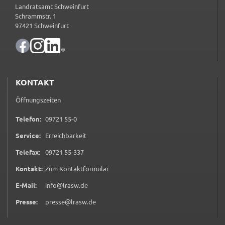
Landratsamt Schweinfurt
Schrammstr. 1
Name:
97421 Schweinfurt
accessibility
Anbieter:
Landratsamt Schweinfurt
Zweck:
KONTAKT
Kontrast und Schriftgröße
Öffnungszeiten
Cookie Laufzeit:
0 9 7 2 1 5 5 0
Session
Telefon:
09721 55-0
Service:
Erreichbarkeit
0 9 7 2 1 5 5 3 3 7
Telefax:
09721 55-337
EXTERNE MEDIEN
(öffnet in neuem Tab)
Kontakt:
Zum Kontaktformular
Wir weisen darauf hin, dass die Verarbeitung Ihrer
E-Mail:
info@lrasw.de
Daten bei Aktivierung dieser Auswahlaußerhalb
des Verantwortungsbereichs des Landratsamtes
Presse:
presse@lrasw.de
Schweinfurt liegt und hierfür ausschließlich die
Datenschutzbestimmungen des Anbieters YouTube