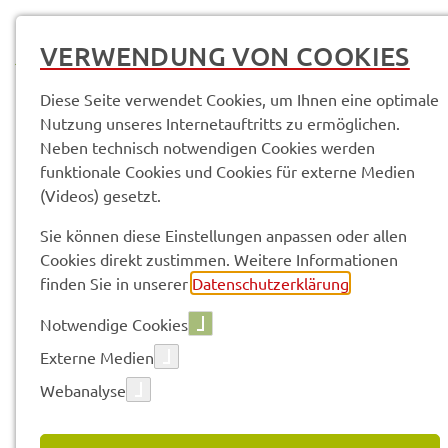
MENÜ
VERWENDUNG VON COOKIES
Diese Seite verwendet Cookies, um Ihnen eine optimale
Nutzung unseres Internetauftritts zu ermöglichen.
Neben technisch notwendigen Cookies werden
Service­leis­tun­gen & Infor­ma­tio­nen
Kreis­tag; Sitzungs­nie­der­schrift
funktionale Cookies und Cookies für externe Medien
(Videos) gesetzt.
Vorle­sen
Sie können diese Einstellungen anpassen oder allen
Cookies direkt zustimmen. Weitere Informationen
finden Sie in unserer
Datenschutzerklärung
.
KREIS­TAG; SITZUNGS­NIE­DER­
Notwendige Cookies
SCHRIFT
Externe Medien
Webanalyse
Über die Verhand­lun­gen des Kreis­tags sind Nieder­
schrif­ten anzu­fer­ti­gen.