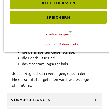
ALLE ZULASSEN
BESCHREIBUNG
SPEICHERN
Sitzungs­nie­der­schrif­ten müssen mindes­tens
Folgen­des wieder­ge­ben:
Details anzeigen
Tag und Ort der Sitzung,
Impressum
|
Datenschutz
die anwe­sen­den Kreis­rä­te,
NOTWENDIGE COOKIES
die behan­del­ten Gegen­stän­de,
Diese Cookies werden für eine reibungslose
die Beschlüs­se und
Funktion unserer Website benötigt.
das Abstim­mungs­er­geb­nis.
Jedes Mitglied kann verlan­gen, dass in der
Cookie für Datenschutzhinweise
Nieder­schrift fest­ge­hal­ten wird, wie es abge­
Name:
stimmt hat.
cookie_consent
Anbieter:
VORAUSSETZUNGEN
Landratsamt Schweinfurt