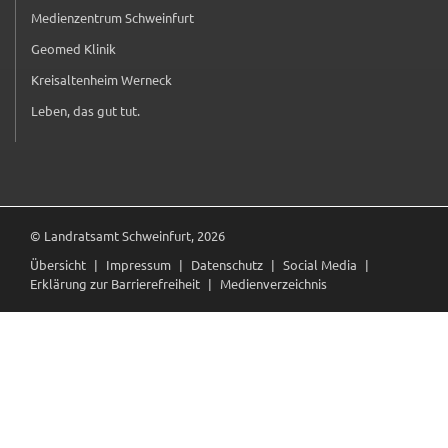
Medienzentrum Schweinfurt
_pk_ses
(externer Link, öffnet in neuem Tab)
Geomed Klinik
(externer Link, öffnet in neuem Tab)
Name:
Kreisaltenheim Werneck
_pk_ses
(externer Link, öffnet in neuem Tab)
Leben, das gut tut.
(externer Link, öffnet in neuem Tab)
Anbieter:
Landratsamt Schweinfurt
Zweck:
Kurzzeitiges Cookie, um vorübergehende Daten des
Besuchs zu speichern.
© Landratsamt Schweinfurt, 2026
Cookie Laufzeit:
Übersicht
Impressum
Datenschutz
Social Media
Session
Erklärung zur Barrierefreiheit
Medienverzeichnis