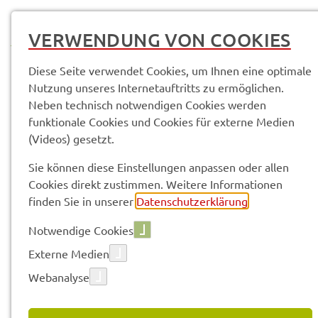
MENÜ
VERWENDUNG VON COOKIES
Diese Seite verwendet Cookies, um Ihnen eine optimale
Nutzung unseres Internetauftritts zu ermöglichen.
Neben technisch notwendigen Cookies werden
Service­leis­tun­gen & Infor­ma­tio­nen
funktionale Cookies und Cookies für externe Medien
Infek­ti­ons­schutz; Infor­ma­tio­nen über Abson­de­rungs­ein­rich­tun­gen
(Videos) gesetzt.
Sie können diese Einstellungen anpassen oder allen
Vorle­sen
Cookies direkt zustimmen. Weitere Informationen
finden Sie in unserer
Datenschutzerklärung
.
Notwendige Cookies
INFEK­TI­ONS­SCHUTZ; INFOR­
Externe Medien
MA­TIO­NEN ÜBER ABSON­DE­
Webanalyse
RUNGS­EIN­RICH­TUN­GEN