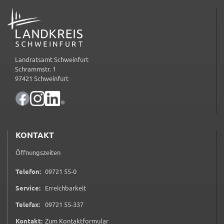
Google Maps
ADRESSE
Zweck:
Anzeige Google Kartendienst
Landratsamt Schweinfurt
BayernAtlas
Schrammstr. 1
97421 Schweinfurt
Name:
bayern_atlas
Anbieter:
Landesamt für Digitalisierung, Breitband und
Vermessung
KONTAKT
Zweck:
Öffnungszeiten
Anzeige Online Kartendienst
0 9 7 2 1 5 5 0
Telefon:
09721 55-0
Service:
Erreichbarkeit
WEBANALYSE
0 9 7 2 1 5 5 3 3 7
Telefax:
09721 55-337
Unser Webanalyse-Tool Matomo
(öffnet in neuem Tab)
Kontakt:
Zum Kontaktformular