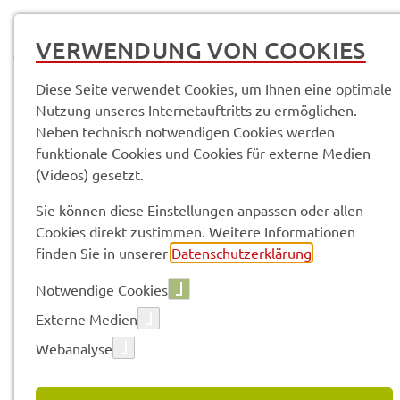
MENÜ
VERWENDUNG VON COOKIES
Diese Seite verwendet Cookies, um Ihnen eine optimale
Nutzung unseres Internetauftritts zu ermöglichen.
Neben technisch notwendigen Cookies werden
Service­leis­tun­gen & Infor­ma­tio­nen
funktionale Cookies und Cookies für externe Medien
Hoch­was­ser; Fest­set­zung von Über­schwem­mungs­ge­bie­ten
(Videos) gesetzt.
Sie können diese Einstellungen anpassen oder allen
Vorle­sen
Cookies direkt zustimmen. Weitere Informationen
finden Sie in unserer
Datenschutzerklärung
.
Notwendige Cookies
HOCH­WAS­SER; FEST­SET­ZUNG
Externe Medien
VON ÜBER­SCHWEM­MUNGS­GE­
Webanalyse
BIE­TEN