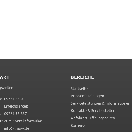
en
rt
ten.
Tube
.
LC
n
AKT
BEREICHE
szeiten
Startseite
Pressemitteilungen
0 9 7 2 1 5 5 0
:
09721 55-0
Serviceleistungen & Informationen
:
Erreichbarkeit
ng
Kontakte & Servicestellen
0 9 7 2 1 5 5 3 3 7
:
09721 55-337
Anfahrt & Öffnungszeiten
(öffnet in neuem Tab)
t:
Zum Kontaktformular
ter
Karriere
 um
info@lrasw.de