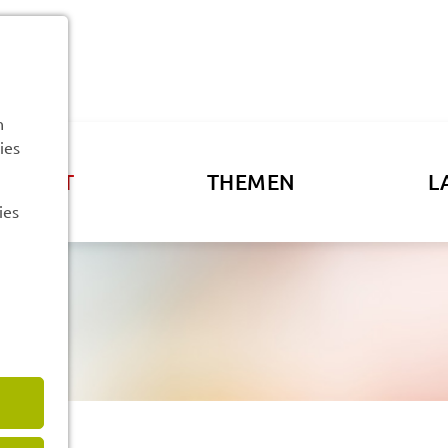
n
ies
ATSAMT
THEMEN
L
ies