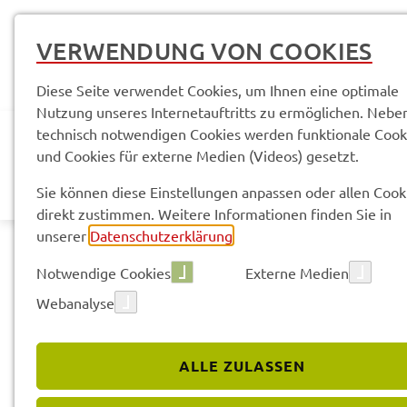
VERWENDUNG VON COOKIES
Diese Seite verwendet Cookies, um Ihnen eine optimale
Nutzung unseres Internetauftritts zu ermöglichen. Nebe
technisch notwendigen Cookies werden funktionale Cook
und Cookies für externe Medien (Videos) gesetzt.
AKTUELLES
LANDR
Sie können diese Einstellungen anpassen oder allen Cook
direkt zustimmen. Weitere Informationen finden Sie in
unserer
Datenschutzerklärung
.
Notwendige Cookies
Externe Medien
Webanalyse
ALLE ZULASSEN
Service­leis­tun­gen & Infor­ma­tio­nen
Fahr­leh­rer­we­sen