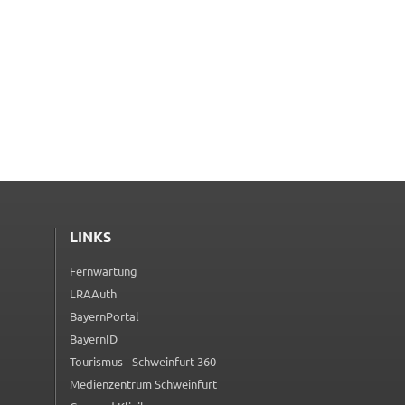
LINKS
Fernwartung
(externer Link, öffnet in neuem Tab)
LRAAuth
(externer Link, öffnet in neuem Tab)
BayernPortal
(externer Link, öffnet in neuem Tab)
BayernID
(externer Link, öffnet in neuem Tab)
Tourismus - Schweinfurt 360
(externer Link, öffnet in neuem Tab)
Medienzentrum Schweinfurt
(externer Link, öffnet in neuem Tab)