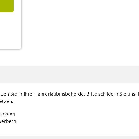
ten Sie in Ihrer Fahr­erlaub­nis­be­hör­de. Bitte schil­dern Sie uns 
etzen.
gän­zung
wer­bern