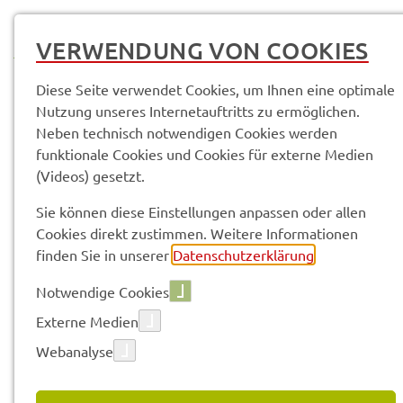
MENÜ
VERWENDUNG VON COOKIES
Diese Seite verwendet Cookies, um Ihnen eine optimale
Nutzung unseres Internetauftritts zu ermöglichen.
Neben technisch notwendigen Cookies werden
Service­leis­tun­gen & Infor­ma­tio­nen
funktionale Cookies und Cookies für externe Medien
Einbür­ge­rung; Bean­tra­gung der Verlei­hung der deut­schen Staats­
(Videos) gesetzt.
an­ge­hö­rig­keit an Auslän­der mit Einbür­ge­rungs­an­spruch (Anspruchs­ein­
bür­ge­rung)
Sie können diese Einstellungen anpassen oder allen
Cookies direkt zustimmen. Weitere Informationen
finden Sie in unserer
Datenschutzerklärung
.
Vorle­sen
Notwendige Cookies
Externe Medien
EINBÜR­GE­RUNG; BEAN­TRA­
Webanalyse
GUNG DER VERLEI­HUNG DER
DEUT­SCHEN STAATS­AN­GE­HÖ­