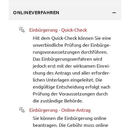
ermöglichen.
ONLINEVERFAHREN
Weitere Informationen finden Sie in
unseren
Datenschutzhinweisen
Einbür­ge­rung - Quick-Check
(öffnet in neuem Fens­ter)
Mit dem Quick-Check können Sie eine
YouTube
unver­bind­li­che Prüfung der Einbür­ge­
Anbieter:
rungs­vor­aus­set­zun­gen durch­füh­ren.
YouTube
Das Einbür­ge­rungs­ver­fah­ren wird
jedoch erst mit der wirk­sa­men Einrei­
Zweck:
chung des Antrags und aller erfor­der­
Einwilligung erweiterter Datenschutzmodus
Youtube Videos
li­chen Unter­la­gen einge­lei­tet. Die
endgül­ti­ge Entschei­dung erfolgt nach
Prüfung der Voraus­set­zun­gen durch
Google Maps
die zustän­di­ge Behör­de.
Name:
Einbür­ge­rung - Online-Antrag
(öffnet in neuem Fens­ter)
consent-google-maps
Sie können die Einbür­ge­rung online
bean­tra­gen. Die Gebühr muss online
Anbieter: