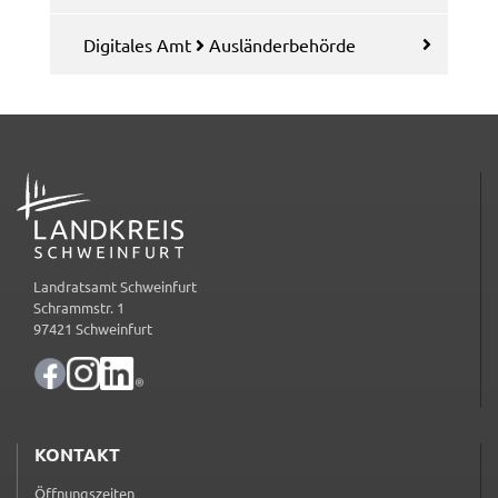
_pk_ses
Digi­ta­les Amt
Auslän­der­be­hör­de
Name:
_pk_ses
Anbieter:
Landratsamt Schweinfurt
ADRESSE
Zweck:
Kurzzeitiges Cookie, um vorübergehende Daten des
Besuchs zu speichern.
Landratsamt Schweinfurt
Cookie Laufzeit:
Schrammstr. 1
Session
97421 Schweinfurt
KONTAKT
Öffnungszeiten