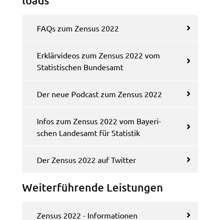
loads
Google Maps
Zweck:
FAQs zum Zensus 2022
Anzeige Google Kartendienst
Erklär­vi­de­os zum Zensus 2022 vom
BayernAtlas
Statis­ti­schen Bundes­amt
Name:
bayern_atlas
Der neue Podcast zum Zensus 2022
Anbieter:
Landesamt für Digitalisierung, Breitband und
Infos zum Zensus 2022 vom Baye­ri­
Vermessung
schen Landes­amt für Statis­tik
Zweck:
Anzeige Online Kartendienst
Der Zensus 2022 auf Twit­ter
Weiter­füh­ren­de Leis­tun­gen
WEBANALYSE
Unser Webanalyse-Tool Matomo
Zensus 2022 - Infor­ma­tio­nen