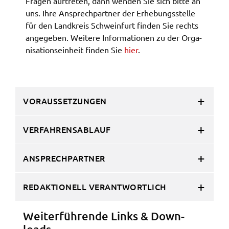
Fragen auftre­ten, dann wenden Sie sich bitte an
ermöglichen.
uns. Ihre Ansprech­part­ner der Erhe­bungs­stel­le
für den Land­kreis Schwein­furt finden Sie rechts
Weitere Informationen finden Sie in
ange­ge­ben. Weite­re Infor­ma­tio­nen zu der Orga­
unseren
Datenschutzhinweisen
ni­sa­ti­ons­ein­heit finden Sie
hier
.
YouTube
Anbieter:
YouTube
VORAUSSETZUNGEN
Zweck:
VERFAHRENSABLAUF
Einwilligung erweiterter Datenschutzmodus
Youtube Videos
ANSPRECHPARTNER
Google Maps
REDAKTIONELL VERANTWORTLICH
Name:
consent-google-maps
Weiter­füh­ren­de Links & Down­
Anbieter: