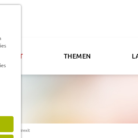
n
ies
ATSAMT
THEMEN
L
ies
­tio­nen zum Brexit