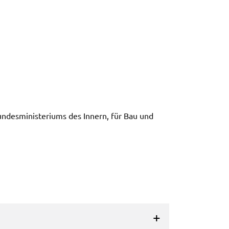
undes­mi­nis­te­ri­ums des Innern, für Bau und