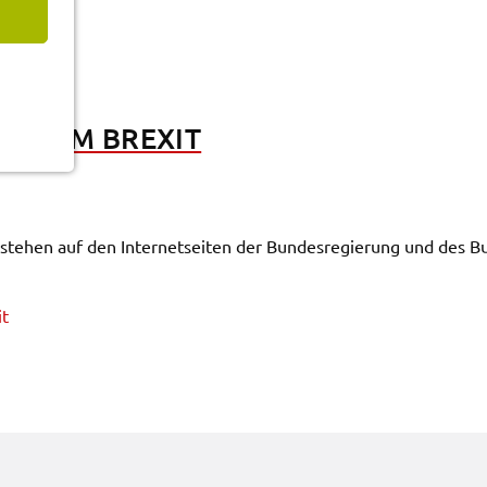
NEN ZUM BREXIT
en stehen auf den Inter­net­sei­ten der Bundes­re­gie­rung und des B
it