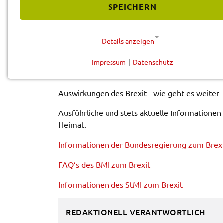
SPEICHERN
Vorle­sen
Details anzeigen
AKTU­EL­LE INFOR­MA­TIO­
Impressum
|
Datenschutz
NOTWENDIGE COOKIES
Diese Cookies werden für eine reibungslose Funktion
Auswir­kun­gen des Brexit - wie geht es weiter
unserer Website benötigt.
Ausführ­li­che und stets aktu­el­le Infor­ma­tio­n
Cookie für Datenschutzhinweise
Heimat.
Name:
cookie_consent
Infor­ma­tio­nen der Bundes­re­gie­rung zum Brex
Anbieter:
Landratsamt Schweinfurt
FAQ‘s des BMI zum Brexit
Zweck:
Speicherung Einwilligung
Infor­ma­tio­nen des StMI zum Brexit
Datenschutzhinweise
Cookie Laufzeit:
1 Jahr
REDAKTIONELL VERANTWORTLICH