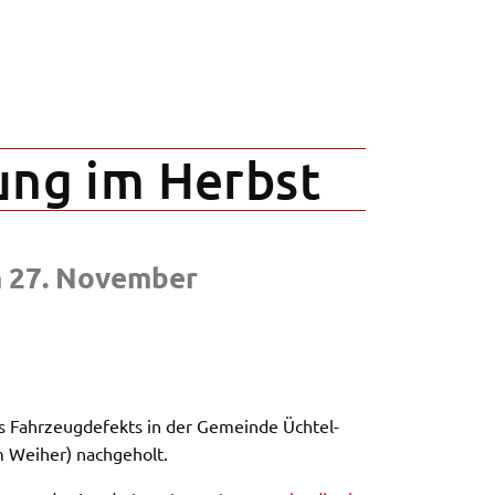
ung im Herbst
m 27. Novem­ber
Fahr­zeug­de­fekts in der Gemein­de Üchtel­
m Weiher)
nach­ge­holt.