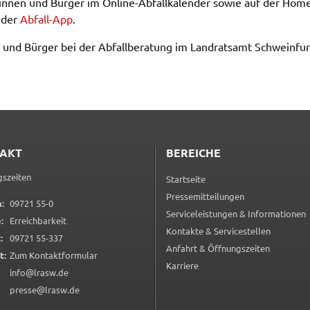
rin­nen und Bürger im Online-Abfall­ka­len­der sowie auf der Hom
 der
Abfall-App
.
 und Bürger bei der Abfall­be­ra­tung im Land­rats­amt Schwein­fur
AKT
BEREICHE
szeiten
Startseite
Pressemitteilungen
0 9 7 2 1 5 5 0
:
09721 55-0
Serviceleistungen & Informationen
:
Erreichbarkeit
Kontakte & Servicestellen
0 9 7 2 1 5 5 3 3 7
:
09721 55-337
Anfahrt & Öffnungszeiten
(öffnet in neuem Tab)
t:
Zum Kontaktformular
Karriere
info@lrasw.de
presse@lrasw.de