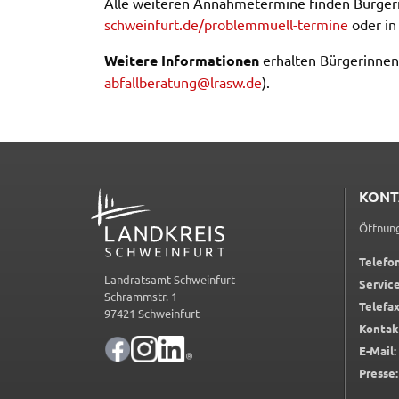
Alle weite­ren Annah­me­ter­mi­ne finden Bürge­
schweinfurt.​de/​pro​blem​muel​l-​termine
oder in
Frontend Benutzer
Weite­re Infor­ma­tio­nen
erhal­ten Bürge­rin­nen
Name:
fe_typo_user
abfall­be­ra­tung@​lrasw.​de
).
Anbieter:
Landratsamt Schweinfurt
Zweck:
Anonyme Klickzählung
Cookie Laufzeit:
Session
ADRESSE
KONT
Barrierefreiheit
Öffnung
Name:
accessibility
Telefon
Landratsamt Schweinfurt
Service
Anbieter:
Landratsamt Schweinfurt
Schrammstr. 1
Telefax
97421 Schweinfurt
Zweck:
Kontrast und Schriftgröße
Kontak
E-Mail:
Cookie Laufzeit:
Session
Presse: