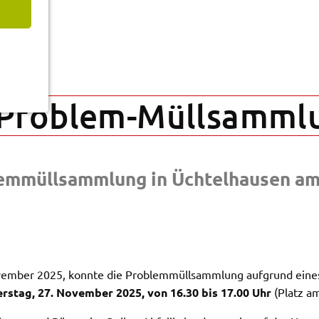
 Problem-Müll­samm­l
lem­müll­samm­lung in Üchtel­hau­sen a
m­ber 2025, konn­te die Problem­müll­samm­lung aufgrund eines 
rs­tag, 27. Novem­ber 2025, von 16.30 bis 17.00 Uhr
(Platz a