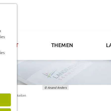
n
ies
ATSAMT
THEMEN
L
ies
© Anand Anders
aft
Neuig­kei­ten