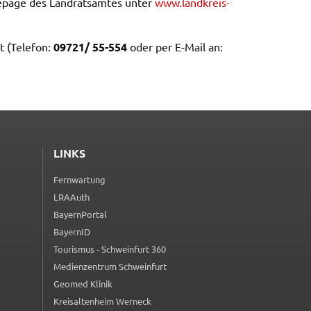
e­page des Land­rats­am­tes unter
www.​landkreis-​
t (Tele­fon:
09721/ 55-554
oder per E-Mail an:
LINKS
Fernwartung
(externer Link, öffnet in neuem Tab)
LRAAuth
(externer Link, öffnet in neuem Tab)
BayernPortal
(externer Link, öffnet in neuem Tab)
BayernID
(externer Link, öffnet in neuem Tab)
Tourismus - Schweinfurt 360
(externer Link, öffnet in neuem Tab)
Medienzentrum Schweinfurt
(externer Link, öffnet in neuem Tab)
Geomed Klinik
(externer Link, öffnet in neuem Tab)
Kreisaltenheim Werneck
(externer Link, öffnet in neuem Tab)