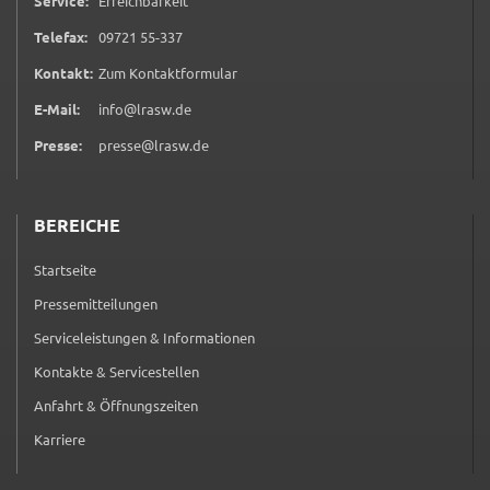
Service:
Erreichbarkeit
Google Maps
0 9 7 2 1 5 5 3 3 7
Telefax:
09721 55-337
Zweck:
Anzeige Google Kartendienst
(öffnet in neuem Tab)
Kontakt:
Zum Kontaktformular
E-Mail:
info@lrasw.de
BayernAtlas
Presse:
presse@lrasw.de
Name:
bayern_atlas
BEREICHE
Anbieter:
Landesamt für Digitalisierung, Breitband und
Startseite
Vermessung
Pressemitteilungen
Zweck:
Serviceleistungen & Informationen
Anzeige Online Kartendienst
Kontakte & Servicestellen
Anfahrt & Öffnungszeiten
WEBANALYSE
Karriere
Unser Webanalyse-Tool Matomo