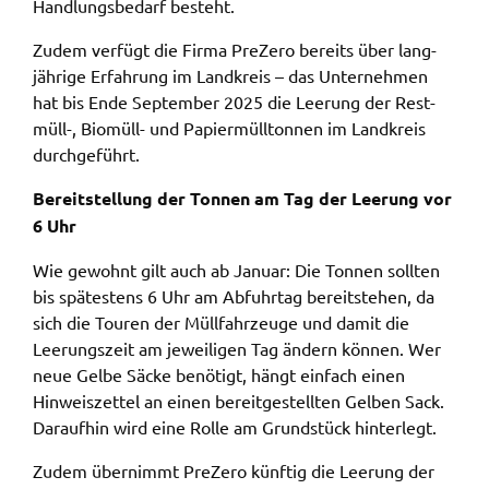
Hand­lungs­be­darf besteht.
Name:
Zudem verfügt die Firma PreZe­ro bereits über lang­
accessibility
jäh­ri­ge Erfah­rung im Land­kreis – das Unter­neh­men
hat bis Ende Septem­ber 2025 die Leerung der Rest­
Anbieter:
müll-, Biomüll- und Papier­müll­ton­nen im Land­kreis
Landratsamt Schweinfurt
durch­ge­führt.
Zweck:
Kontrast und Schriftgröße
Bereit­stel­lung der Tonnen am Tag der Leerung vor
6 Uhr
Cookie Laufzeit:
Session
Wie gewohnt gilt auch ab Janu­ar: Die Tonnen soll­ten
bis spätes­tens 6 Uhr am Abfuhr­tag bereit­ste­hen, da
sich die Touren der Müll­fahr­zeu­ge und damit die
EXTERNE MEDIEN
Leerungs­zeit am jewei­li­gen Tag ändern können. Wer
neue Gelbe Säcke benö­tigt, hängt einfach einen
Wir weisen darauf hin, dass die Verarbeitung Ihrer
Hinweis­zet­tel an einen bereit­ge­stell­ten Gelben Sack.
Daten bei Aktivierung dieser Auswahlaußerhalb
Darauf­hin wird eine Rolle am Grund­stück hinter­legt.
des Verantwortungsbereichs des Landratsamtes
Schweinfurt liegt und hierfür ausschließlich die
Zudem über­nimmt PreZe­ro künf­tig die Leerung der
Datenschutzbestimmungen des Anbieters YouTube