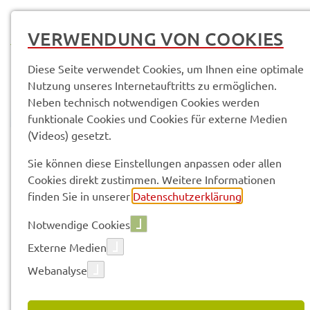
MENÜ
VERWENDUNG VON COOKIES
Diese Seite verwendet Cookies, um Ihnen eine optimale
Nutzung unseres Internetauftritts zu ermöglichen.
Neben technisch notwendigen Cookies werden
funktionale Cookies und Cookies für externe Medien
(Videos) gesetzt.
© Anand Anders
Sach­ge­bie­te & Arbeits­be­rei­che
SG 43 - Abfall­wirt­schaft
Sie können diese Einstellungen anpassen oder allen
Neuig­kei­ten
Cookies direkt zustimmen. Weitere Informationen
finden Sie in unserer
Datenschutzerklärung
.
Vorle­sen
Notwendige Cookies
Externe Medien
Webanalyse
04.12.2025