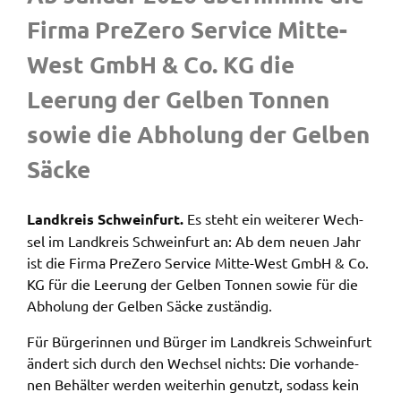
Zweck:
Firma PreZe­ro Service Mitte-
Speicherung Einwilligung Datenschutzhinweise
West GmbH & Co. KG die
Cookie Laufzeit:
1 Jahr
Leerung der Gelben Tonnen
sowie die Abho­lung der Gelben
Frontend Benutzer
Säcke
Name:
fe_typo_user
Land­kreis Schwein­furt.
Es steht ein weite­rer Wech­
Anbieter:
sel im Land­kreis Schwein­furt an: Ab dem neuen Jahr
Landratsamt Schweinfurt
ist die Firma PreZe­ro Service Mitte-West GmbH & Co.
Zweck:
KG für die Leerung der Gelben Tonnen sowie für die
Anonyme Klickzählung
Abho­lung der Gelben Säcke zustän­dig.
Cookie Laufzeit:
Für Bürge­rin­nen und Bürger im Land­kreis Schwein­furt
Session
ändert sich durch den Wech­sel nichts: Die vorhan­de­
nen Behäl­ter werden weiter­hin genutzt, sodass kein
Barrierefreiheit