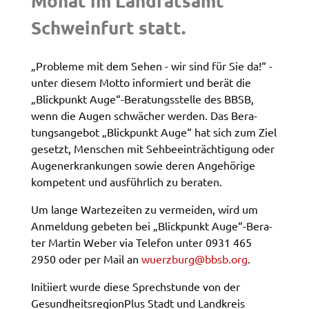
Monat im Land­rats­amt
Zweck:
Speicherung Einwilligung Datenschutzhinweise
Schwein­furt statt.
Cookie Laufzeit:
1 Jahr
„Proble­me mit dem Sehen - wir sind für Sie da!“ -
unter diesem Motto infor­miert und berät die
„Blick­punkt Auge“-Bera­tungs­stel­le des BBSB,
Frontend Benutzer
wenn die Augen schwä­cher werden. Das Bera­
Name:
tungs­an­ge­bot „Blick­punkt Auge“ hat sich zum Ziel
fe_typo_user
gesetzt, Menschen mit Sehbe­ein­träch­ti­gung oder
Augen­er­kran­kun­gen sowie deren Ange­hö­ri­ge
Anbieter:
kompe­tent und ausführ­lich zu bera­ten.
Landratsamt Schweinfurt
Um lange Warte­zei­ten zu vermei­den, wird um
Zweck:
Anmel­dung gebe­ten bei „Blick­punkt Auge“-Bera­
Anonyme Klickzählung
ter Martin Weber via Tele­fon unter 0931 465
Cookie Laufzeit:
2950 oder per Mail an
wuerz­burg@​bbsb.​org
.
Session
Initi­iert wurde diese Sprech­stun­de von der
Gesund­heits­re­gion­Plus Stadt und Land­kreis
Barrierefreiheit